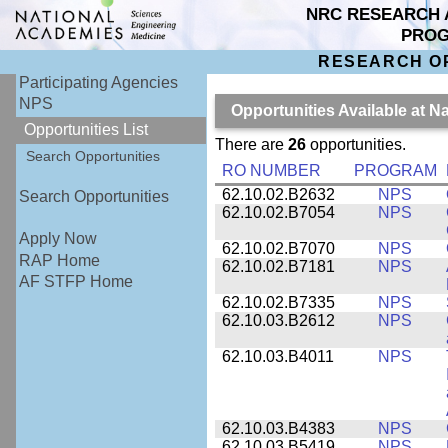
NRC RESEARCH 
PRO
RESEARCH O
Participating Agencies
NPS
Opportunities Available at 
Opportunities List
There are
26
opportunities.
Search Opportunities
RO NUMBER
PROGRAM
62.10.02.B2632
NPS
Search Opportunities
62.10.02.B7054
NPS
Apply Now
62.10.02.B7070
NPS
RAP Home
62.10.02.B7181
NPS
AF STFP Home
62.10.02.B7335
NPS
62.10.03.B2612
NPS
62.10.03.B4011
NPS
62.10.03.B4383
NPS
62.10.03.B5419
NPS