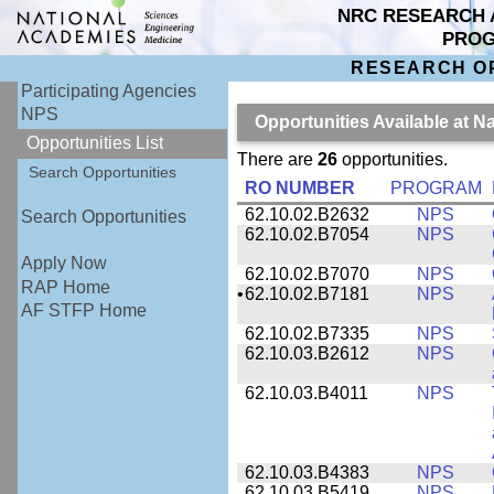
NRC RESEARCH 
PRO
RESEARCH O
Participating Agencies
NPS
Opportunities Available at 
Opportunities List
There are
26
opportunities.
Search Opportunities
RO NUMBER
PROGRAM
62.10.02.B2632
NPS
Search Opportunities
62.10.02.B7054
NPS
Apply Now
62.10.02.B7070
NPS
RAP Home
•
62.10.02.B7181
NPS
AF STFP Home
62.10.02.B7335
NPS
62.10.03.B2612
NPS
62.10.03.B4011
NPS
62.10.03.B4383
NPS
62.10.03.B5419
NPS