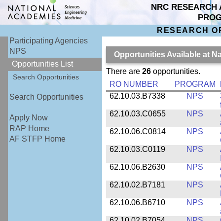
NRC RESEARCH 
PRO
RESEARCH O
Participating Agencies
NPS
Opportunities Available at 
Opportunities List
There are
26
opportunities.
Search Opportunities
RO NUMBER
PROGRAM
62.10.03.B7338
NPS
Search Opportunities
62.10.03.C0655
NPS
Apply Now
RAP Home
62.10.06.C0814
NPS
AF STFP Home
62.10.03.C0119
NPS
62.10.06.B2630
NPS
62.10.02.B7181
NPS
62.10.06.B6710
NPS
62.10.02.B7054
NPS