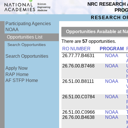
NRC RESEARCH 
PRO
RESEARCH O
Participating Agencies
NOAA
Opportunities Available at 
Opportunities List
There are
57
opportunities.
Search Opportunities
RO NUMBER
PROGRAM
26.77.77.B4631
NOAA
Search Opportunities
26.76.00.B7468
NOAA
Apply Now
RAP Home
AF STFP Home
26.51.00.B8111
NOAA
26.51.00.C0784
NOAA
26.51.00.C0966
NOAA
26.76.00.B4638
NOAA