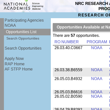
NRC RESEARCH 
PRO
RESEARCH O
Participating Agencies
NOAA
Opportunities Available at 
Opportunities List
There are
57
opportunities.
Search Opportunities
RO NUMBER
PROGRAM
26.03.40.C0667
NOAA
Search Opportunities
Apply Now
RAP Home
AF STFP Home
26.03.38.B6559
NOAA
26.05.03.B4932
NOAA
26.05.03.B6616
NOAA
26.05.02.B0590
NOAA
26.04.79.B8292
NOAA