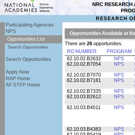
NRC RESEARCH 
PRO
RESEARCH O
Participating Agencies
NPS
Opportunities Available at 
Opportunities List
There are
26
opportunities.
Search Opportunities
RO NUMBER
PROGRAM
62.10.02.B2632
NPS
Search Opportunities
62.10.02.B7054
NPS
Apply Now
62.10.02.B7070
NPS
RAP Home
62.10.02.B7181
NPS
AF STFP Home
62.10.02.B7335
NPS
62.10.03.B2612
NPS
62.10.03.B4011
NPS
62.10.03.B4383
NPS
62.10.03.B5419
NPS