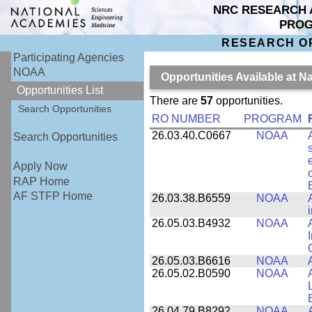
NRC RESEARCH 
PRO
RESEARCH O
Participating Agencies
NOAA
Opportunities Available at 
Opportunities List
There are
57
opportunities.
Search Opportunities
RO NUMBER
PROGRAM
26.03.40.C0667
NOAA
Search Opportunities
Apply Now
RAP Home
AF STFP Home
26.03.38.B6559
NOAA
26.05.03.B4932
NOAA
26.05.03.B6616
NOAA
26.05.02.B0590
NOAA
26.04.79.B8292
NOAA