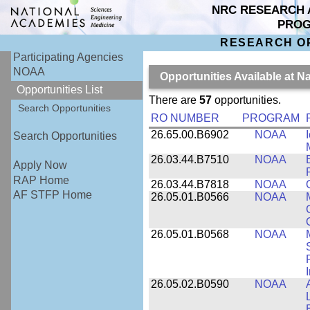
NRC RESEARCH 
PRO
RESEARCH O
Participating Agencies
NOAA
Opportunities Available at 
Opportunities List
There are
57
opportunities.
Search Opportunities
RO NUMBER
PROGRAM
26.65.00.B6902
NOAA
Search Opportunities
26.03.44.B7510
NOAA
Apply Now
RAP Home
26.03.44.B7818
NOAA
AF STFP Home
26.05.01.B0566
NOAA
26.05.01.B0568
NOAA
26.05.02.B0590
NOAA