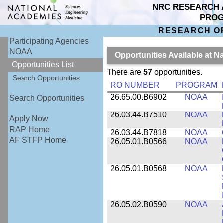
NRC RESEARCH 
PRO
RESEARCH O
Participating Agencies
NOAA
Opportunities Available at 
Opportunities List
There are
57
opportunities.
Search Opportunities
RO NUMBER
PROGRAM
26.65.00.B6902
NOAA
Search Opportunities
26.03.44.B7510
NOAA
Apply Now
RAP Home
26.03.44.B7818
NOAA
AF STFP Home
26.05.01.B0566
NOAA
26.05.01.B0568
NOAA
26.05.02.B0590
NOAA