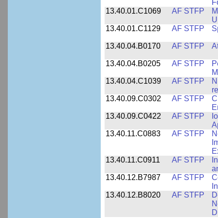
F
13.40.01.C1069
AF STFP
M
U
13.40.01.C1129
AF STFP
S
13.40.04.B0170
AF STFP
A
13.40.04.B0205
AF STFP
P
M
13.40.04.C1039
AF STFP
N
r
13.40.09.C0302
AF STFP
C
E
13.40.09.C0422
AF STFP
I
A
13.40.11.C0883
AF STFP
N
I
E
13.40.11.C0911
AF STFP
I
a
13.40.12.B7987
AF STFP
C
I
13.40.12.B8020
AF STFP
D
N
D