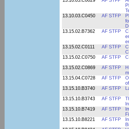
13.10.03.C0029
AF STFP
A
P
T
13.10.03.C0450
AF STFP
P
f
D
13.15.02.B7362
AF STFP
C
e
e
13.15.02.C0111
AF STFP
C
C
13.15.02.C0750
AF STFP
C
13.15.02.C0869
AF STFP
H
m
13.15.04.C0728
AF STFP
O
o
13.15.10.B3740
AF STFP
L
13.15.10.B3743
AF STFP
T
I
13.15.10.B7419
AF STFP
I
F
13.15.10.B8221
AF STFP
I
B