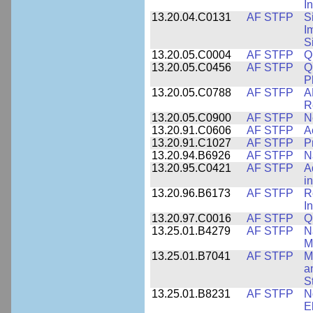
I
13.20.04.C0131
AF STFP
S
I
S
13.20.05.C0004
AF STFP
Q
13.20.05.C0456
AF STFP
Q
P
13.20.05.C0788
AF STFP
A
R
13.20.05.C0900
AF STFP
N
13.20.91.C0606
AF STFP
A
13.20.91.C1027
AF STFP
P
13.20.94.B6926
AF STFP
N
13.20.95.C0421
AF STFP
A
i
13.20.96.B6173
AF STFP
R
I
13.20.97.C0016
AF STFP
Q
13.25.01.B4279
AF STFP
N
M
13.25.01.B7041
AF STFP
M
a
S
13.25.01.B8231
AF STFP
N
E