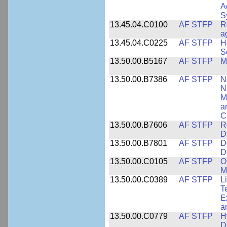
A
S
13.45.04.C0100
AF STFP
R
a
13.45.04.C0225
AF STFP
H
S
13.50.00.B5167
AF STFP
M
13.50.00.B7386
AF STFP
N
N
M
a
C
13.50.00.B7606
AF STFP
R
D
13.50.00.B7801
AF STFP
D
D
13.50.00.C0105
AF STFP
O
M
13.50.00.C0389
AF STFP
L
T
E
a
13.50.00.C0779
AF STFP
H
D