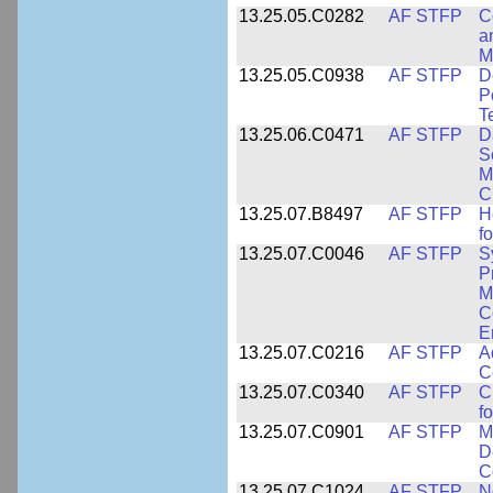
13.25.05.C0282
AF STFP
C
a
M
13.25.05.C0938
AF STFP
D
P
T
13.25.06.C0471
AF STFP
D
S
M
C
13.25.07.B8497
AF STFP
H
f
13.25.07.C0046
AF STFP
S
P
M
C
E
13.25.07.C0216
AF STFP
A
C
13.25.07.C0340
AF STFP
C
f
13.25.07.C0901
AF STFP
M
D
C
13.25.07.C1024
AF STFP
N