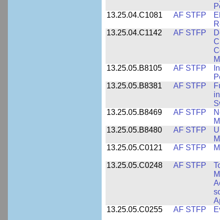
P
13.25.04.C1081
AF STFP
E
R
13.25.04.C1142
AF STFP
D
C
C
M
13.25.05.B8105
AF STFP
I
P
13.25.05.B8381
AF STFP
F
i
S
13.25.05.B8469
AF STFP
N
M
13.25.05.B8480
AF STFP
U
M
13.25.05.C0121
AF STFP
M
13.25.05.C0248
AF STFP
T
M
A
s
A
13.25.05.C0255
AF STFP
E