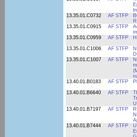
E
I
13.35.01.C0732
AF STFP
B
R
13.35.01.C0915
AF STFP
A
i
13.35.01.C0959
AF STFP
H
13.35.01.C1006
AF STFP
N
D
13.35.01.C1007
AF STFP
N
m
(
n
13.40.01.B0183
AF STFP
P
13.40.01.B6640
AF STFP
T
T
U
13.40.01.B7197
AF STFP
R
N
Ap
13.40.01.B7444
AF STFP
U
E
G