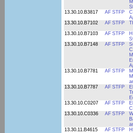
M
S
13.30.10.B3817
AF STFP
C
A
13.30.10.B7102
AF STFP
T
13.30.10.B7103
AF STFP
H
S
13.30.10.B7148
AF STFP
S
C
M
E
A
13.30.10.B7781
AF STFP
M
M
a
13.30.10.B7787
AF STFP
E
T
E
13.30.10.C0207
AF STFP
E
C
13.30.10.C0336
AF STFP
W
B
a
13.30.11.B4615
AF STFP
H