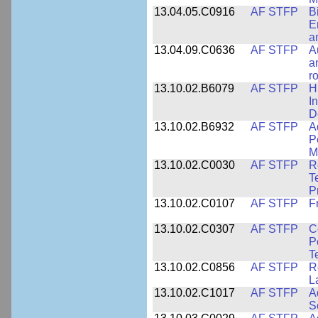
13.04.05.C0916
AF STFP
B
E
a
13.04.09.C0636
AF STFP
A
a
r
13.10.02.B6079
AF STFP
H
I
D
13.10.02.B6932
AF STFP
A
P
M
13.10.02.C0030
AF STFP
R
T
P
13.10.02.C0107
AF STFP
F
13.10.02.C0307
AF STFP
C
P
T
13.10.02.C0856
AF STFP
R
L
13.10.02.C1017
AF STFP
A
S