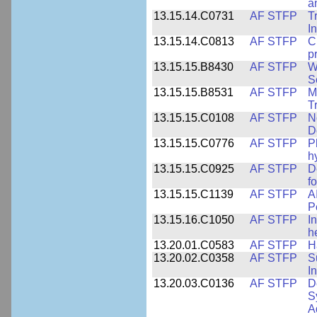
a
13.15.14.C0731
AF STFP
T
I
13.15.14.C0813
AF STFP
C
p
13.15.15.B8430
AF STFP
W
S
13.15.15.B8531
AF STFP
M
T
13.15.15.C0108
AF STFP
N
D
13.15.15.C0776
AF STFP
P
h
13.15.15.C0925
AF STFP
D
f
13.15.15.C1139
AF STFP
A
P
13.15.16.C1050
AF STFP
I
h
13.20.01.C0583
AF STFP
H
13.20.02.C0358
AF STFP
S
I
13.20.03.C0136
AF STFP
D
S
A