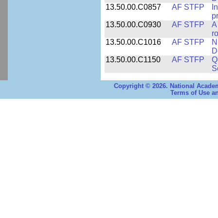
13.50.00.C0857
AF STFP
I
p
13.50.00.C0930
AF STFP
A
ro
13.50.00.C1016
AF STFP
N
D
13.50.00.C1150
AF STFP
Q
S
Copyright © 2026. National Academ
Terms of Use an