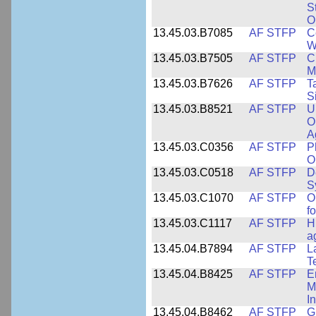
S
O
13.45.03.B7085
AF STFP
C
W
13.45.03.B7505
AF STFP
C
M
13.45.03.B7626
AF STFP
T
S
13.45.03.B8521
AF STFP
U
O
A
13.45.03.C0356
AF STFP
P
O
13.45.03.C0518
AF STFP
D
S
13.45.03.C1070
AF STFP
O
f
13.45.03.C1117
AF STFP
H
a
13.45.04.B7894
AF STFP
L
T
13.45.04.B8425
AF STFP
E
M
I
13.45.04.B8462
AF STFP
G