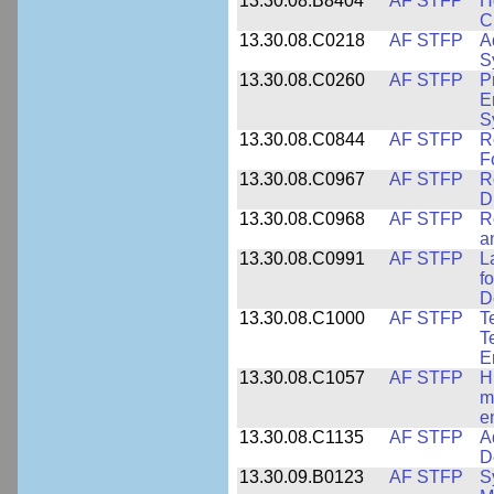
13.30.08.B8404
AF STFP
H
C
13.30.08.C0218
AF STFP
A
S
13.30.08.C0260
AF STFP
P
E
S
13.30.08.C0844
AF STFP
R
F
13.30.08.C0967
AF STFP
R
D
13.30.08.C0968
AF STFP
R
a
13.30.08.C0991
AF STFP
L
f
D
13.30.08.C1000
AF STFP
T
T
E
13.30.08.C1057
AF STFP
H
m
e
13.30.08.C1135
AF STFP
A
D
13.30.09.B0123
AF STFP
S