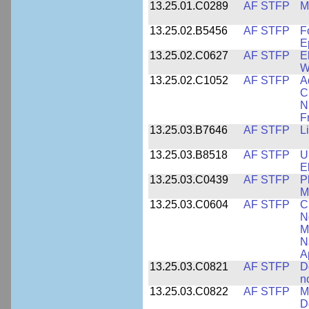
13.25.01.C0289
AF STFP
M
13.25.02.B5456
AF STFP
F
E
13.25.02.C0627
AF STFP
E
W
13.25.02.C1052
AF STFP
A
C
N
F
13.25.03.B7646
AF STFP
L
13.25.03.B8518
AF STFP
U
E
13.25.03.C0439
AF STFP
P
M
13.25.03.C0604
AF STFP
C
N
M
N
A
13.25.03.C0821
AF STFP
D
n
13.25.03.C0822
AF STFP
M
D