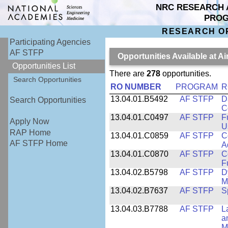
NRC RESEARCH 
PRO
RESEARCH O
Participating Agencies
AF STFP
Opportunities Available at 
Opportunities List
There are
278
opportunities.
Search Opportunities
RO NUMBER
PROGRAM
R
13.04.01.B5492
AF STFP
D
Search Opportunities
C
13.04.01.C0497
AF STFP
F
Apply Now
U
RAP Home
13.04.01.C0859
AF STFP
C
AF STFP Home
A
13.04.01.C0870
AF STFP
C
F
13.04.02.B5798
AF STFP
D
M
13.04.02.B7637
AF STFP
S
13.04.03.B7788
AF STFP
L
a
M