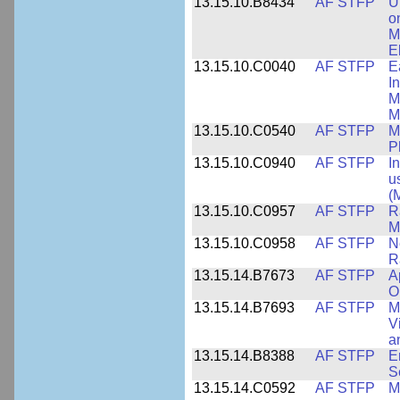
13.15.10.B8434
AF STFP
U
o
M
E
13.15.10.C0040
AF STFP
E
I
M
M
13.15.10.C0540
AF STFP
M
P
13.15.10.C0940
AF STFP
I
u
(
13.15.10.C0957
AF STFP
R
M
13.15.10.C0958
AF STFP
N
R
13.15.14.B7673
AF STFP
A
O
13.15.14.B7693
AF STFP
M
V
a
13.15.14.B8388
AF STFP
E
S
13.15.14.C0592
AF STFP
M