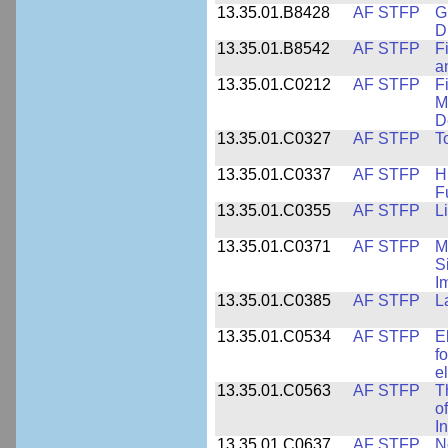
13.35.01.B8428
AF STFP
G
D
13.35.01.B8542
AF STFP
F
a
13.35.01.C0212
AF STFP
F
M
D
13.35.01.C0327
AF STFP
T
13.35.01.C0337
AF STFP
H
F
13.35.01.C0355
AF STFP
L
13.35.01.C0371
AF STFP
M
S
I
13.35.01.C0385
AF STFP
L
13.35.01.C0534
AF STFP
E
f
e
13.35.01.C0563
AF STFP
T
o
I
13.35.01.C0637
AF STFP
N