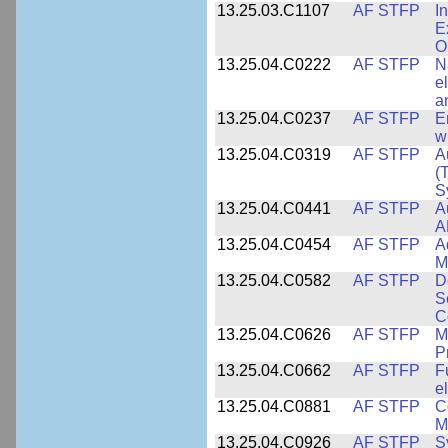
13.25.03.C1107
AF STFP
I
E
O
13.25.04.C0222
AF STFP
N
e
a
13.25.04.C0237
AF STFP
E
w
13.25.04.C0319
AF STFP
A
(
S
13.25.04.C0441
AF STFP
A
A
13.25.04.C0454
AF STFP
A
M
13.25.04.C0582
AF STFP
D
S
C
13.25.04.C0626
AF STFP
M
P
13.25.04.C0662
AF STFP
F
e
13.25.04.C0881
AF STFP
C
M
13.25.04.C0926
AF STFP
S