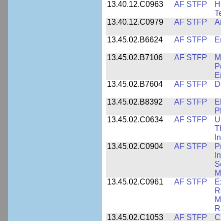
13.40.12.C0963
AF STFP
H
T
13.40.12.C0979
AF STFP
A
13.45.02.B6624
AF STFP
E
13.45.02.B7106
AF STFP
M
P
E
13.45.02.B7604
AF STFP
D
13.45.02.B8392
AF STFP
E
P
13.45.02.C0634
AF STFP
U
T
I
13.45.02.C0904
AF STFP
P
I
S
M
13.45.02.C0961
AF STFP
E
R
M
R
13.45.02.C1053
AF STFP
C