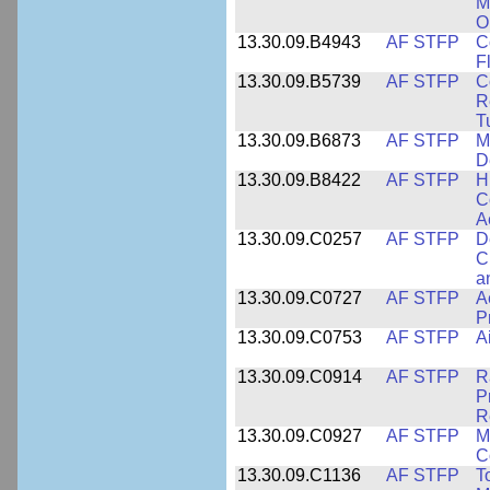
M
O
13.30.09.B4943
AF STFP
C
F
13.30.09.B5739
AF STFP
C
R
T
13.30.09.B6873
AF STFP
M
D
13.30.09.B8422
AF STFP
H
C
A
13.30.09.C0257
AF STFP
D
C
a
13.30.09.C0727
AF STFP
A
P
13.30.09.C0753
AF STFP
A
13.30.09.C0914
AF STFP
R
P
R
13.30.09.C0927
AF STFP
M
C
13.30.09.C1136
AF STFP
T