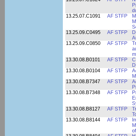
P
d
13.25.07.C1091
AF STFP
M
M
S
13.25.09.C0495
AF STFP
D
A
13.25.09.C0850
AF STFP
T
a
m
13.30.08.B0101
AF STFP
C
D
13.30.08.B0104
AF STFP
A
M
13.30.08.B7347
AF STFP
A
P
13.30.08.B7348
AF STFP
P
E
S
13.30.08.B8127
AF STFP
T
T
13.30.08.B8144
AF STFP
I
M
o