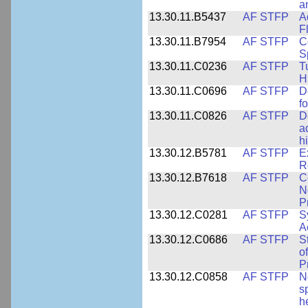
a
13.30.11.B5437
AF STFP
A
F
13.30.11.B7954
AF STFP
C
S
13.30.11.C0236
AF STFP
T
H
13.30.11.C0696
AF STFP
D
f
13.30.11.C0826
AF STFP
D
a
h
13.30.12.B5781
AF STFP
E
R
13.30.12.B7618
AF STFP
C
N
P
13.30.12.C0281
AF STFP
S
A
13.30.12.C0686
AF STFP
S
o
P
13.30.12.C0858
AF STFP
N
s
h