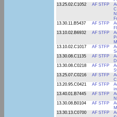
13.25.02.C1052
AF STFP
A
C
N
F
13.30.11.B5437
AF STFP
A
F
13.10.02.B6932
AF STFP
A
P
M
13.10.02.C1017
AF STFP
A
S
13.30.08.C1135
AF STFP
A
D
13.30.08.C0218
AF STFP
A
S
13.25.07.C0216
AF STFP
A
C
13.20.95.C0421
AF STFP
A
i
13.40.01.B7445
AF STFP
A
N
13.30.08.B0104
AF STFP
A
M
13.30.13.C0700
AF STFP
A