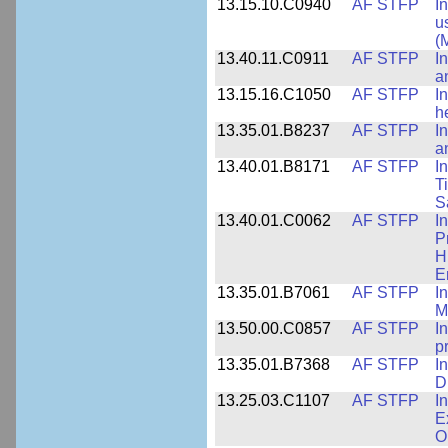
13.15.10.C0940
AF STFP
I
u
(
13.40.11.C0911
AF STFP
I
a
13.15.16.C1050
AF STFP
I
h
13.35.01.B8237
AF STFP
I
a
13.40.01.B8171
AF STFP
I
T
S
13.40.01.C0062
AF STFP
I
P
H
E
13.35.01.B7061
AF STFP
I
M
13.50.00.C0857
AF STFP
I
p
13.35.01.B7368
AF STFP
I
D
13.25.03.C1107
AF STFP
I
E
O