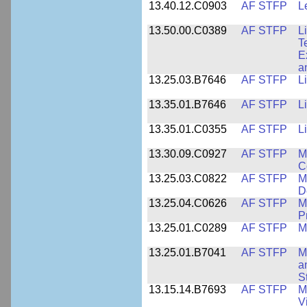
13.40.12.C0903
AF STFP
L
13.50.00.C0389
AF STFP
L
T
E
a
13.25.03.B7646
AF STFP
L
13.35.01.B7646
AF STFP
L
13.35.01.C0355
AF STFP
L
13.30.09.C0927
AF STFP
M
C
13.25.03.C0822
AF STFP
M
D
13.25.04.C0626
AF STFP
M
P
13.25.01.C0289
AF STFP
M
13.25.01.B7041
AF STFP
M
a
S
13.15.14.B7693
AF STFP
M
V