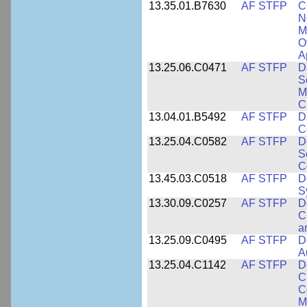
13.35.01.B7630
AF STFP
C
N
M
O
A
13.25.06.C0471
AF STFP
D
S
M
C
13.04.01.B5492
AF STFP
D
C
13.25.04.C0582
AF STFP
D
S
C
13.45.03.C0518
AF STFP
D
S
13.30.09.C0257
AF STFP
D
C
a
13.25.09.C0495
AF STFP
D
A
13.25.04.C1142
AF STFP
D
C
C
M