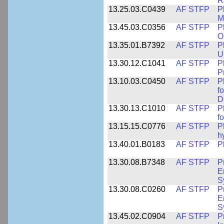
R
13.25.03.C0439
AF STFP
P
M
13.45.03.C0356
AF STFP
P
O
13.35.01.B7392
AF STFP
P
U
13.30.12.C1041
AF STFP
P
P
13.10.03.C0450
AF STFP
P
f
D
13.30.13.C1010
AF STFP
P
f
13.15.15.C0776
AF STFP
P
h
13.40.01.B0183
AF STFP
P
13.30.08.B7348
AF STFP
P
E
S
13.30.08.C0260
AF STFP
P
E
S
13.45.02.C0904
AF STFP
P