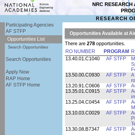
NRC RESEARCH 
PRO
RESEARCH O
Participating Agencies
AF STFP
Opportunities Available at 
Opportunities List
There are
278
opportunities.
Search Opportunities
RO NUMBER
PROGRAM
R
13.40.01.C1040
AF STFP
M
Search Opportunities
S
F
Apply Now
13.50.00.C0930
AF STFP
A
RAP Home
ro
AF STFP Home
13.20.91.C0606
AF STFP
A
13.35.01.C0915
AF STFP
A
i
13.25.04.C0454
AF STFP
A
M
13.10.03.C0029
AF STFP
A
P
T
13.30.08.B7347
AF STFP
A
P