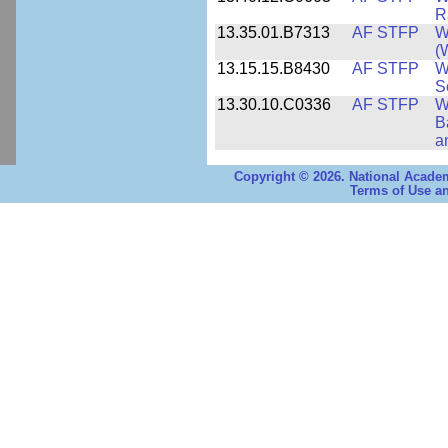
R
13.35.01.B7313
AF STFP
W
(
13.15.15.B8430
AF STFP
W
S
13.30.10.C0336
AF STFP
W
B
a
Copyright © 2026. National Academ
Terms of Use an