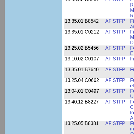
R
M
R
13.35.01.B8542
AF STFP
F
a
13.35.01.C0212
AF STFP
F
M
D
13.25.02.B5456
AF STFP
F
E
13.10.02.C0107
AF STFP
F
13.35.01.B7640
AF STFP
F
13.25.04.C0662
AF STFP
F
e
13.04.01.C0497
AF STFP
F
U
13.40.12.B8227
AF STFP
F
C
t
Ab
13.25.05.B8381
AF STFP
F
i