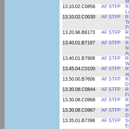
M
13.10.02.C0856
AF STFP
R
L
13.10.02.C0030
AF STFP
R
T
P
13.20.96.B6173
AF STFP
R
I
13.40.01.B7197
AF STFP
R
N
Ap
13.40.01.B7908
AF STFP
R
W
13.45.04.C0100
AF STFP
R
a
13.50.00.B7606
AF STFP
R
D
13.30.08.C0844
AF STFP
R
F
13.30.08.C0968
AF STFP
R
a
13.30.08.C0967
AF STFP
R
D
13.35.01.B7398
AF STFP
S
E