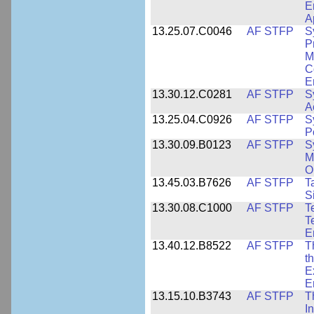
E
A
13.25.07.C0046
AF STFP
S
P
M
C
E
13.30.12.C0281
AF STFP
S
A
13.25.04.C0926
AF STFP
S
P
13.30.09.B0123
AF STFP
S
M
O
13.45.03.B7626
AF STFP
T
S
13.30.08.C1000
AF STFP
T
T
E
13.40.12.B8522
AF STFP
T
t
E
E
13.15.10.B3743
AF STFP
T
I