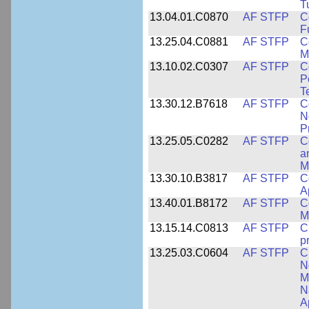
T
13.04.01.C0870
AF STFP
C
F
13.25.04.C0881
AF STFP
C
M
13.10.02.C0307
AF STFP
C
P
T
13.30.12.B7618
AF STFP
C
N
P
13.25.05.C0282
AF STFP
C
a
M
13.30.10.B3817
AF STFP
C
A
13.40.01.B8172
AF STFP
C
M
13.15.14.C0813
AF STFP
C
p
13.25.03.C0604
AF STFP
C
N
M
N
A