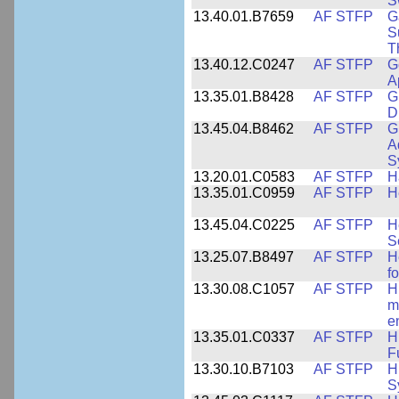
S
13.40.01.B7659
AF STFP
G
S
T
13.40.12.C0247
AF STFP
G
A
13.35.01.B8428
AF STFP
G
D
13.45.04.B8462
AF STFP
G
A
S
13.20.01.C0583
AF STFP
H
13.35.01.C0959
AF STFP
H
13.45.04.C0225
AF STFP
H
S
13.25.07.B8497
AF STFP
H
f
13.30.08.C1057
AF STFP
H
m
e
13.35.01.C0337
AF STFP
H
F
13.30.10.B7103
AF STFP
H
S