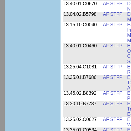
13.40.01.C0670
AF STFP
D
N
13.04.02.B5798
AF STFP
D
M
13.15.10.C0040
AF STFP
E
I
M
M
13.40.01.C0460
AF STFP
E
O
C
S
13.25.04.C1081
AF STFP
E
R
13.35.01.B7686
AF STFP
E
T
A
13.45.02.B8392
AF STFP
E
P
13.30.10.B7787
AF STFP
E
T
E
13.25.02.C0627
AF STFP
E
W
13.35.01.C0534
AF STFP
E