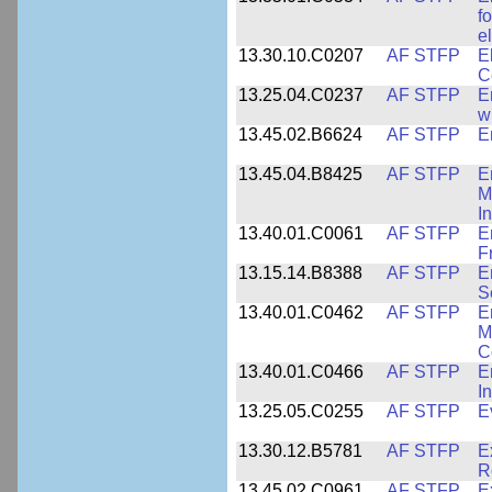
f
e
13.30.10.C0207
AF STFP
E
C
13.25.04.C0237
AF STFP
E
w
13.45.02.B6624
AF STFP
E
13.45.04.B8425
AF STFP
E
M
I
13.40.01.C0061
AF STFP
E
F
13.15.14.B8388
AF STFP
E
S
13.40.01.C0462
AF STFP
E
M
C
13.40.01.C0466
AF STFP
E
I
13.25.05.C0255
AF STFP
E
13.30.12.B5781
AF STFP
E
R
13.45.02.C0961
AF STFP
E