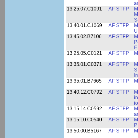
a
13.25.07.C1091
AF STFP
M
M
S
13.40.01.C1069
AF STFP
M
U
13.45.02.B7106
AF STFP
M
P
E
13.25.05.C0121
AF STFP
M
13.35.01.C0371
AF STFP
M
S
I
13.35.01.B7665
AF STFP
M
13.40.12.C0792
AF STFP
M
i
i
13.15.14.C0592
AF STFP
M
a
13.15.10.C0540
AF STFP
M
P
13.50.00.B5167
AF STFP
M