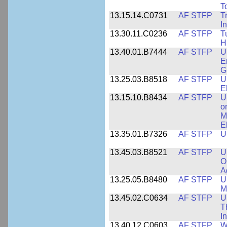
T
13.15.14.C0731
AF STFP
T
I
13.30.11.C0236
AF STFP
T
H
13.40.01.B7444
AF STFP
U
E
G
13.25.03.B8518
AF STFP
U
E
13.15.10.B8434
AF STFP
U
o
M
E
13.35.01.B7326
AF STFP
U
13.45.03.B8521
AF STFP
U
O
A
13.25.05.B8480
AF STFP
U
M
13.45.02.C0634
AF STFP
U
T
I
13.40.12.C0603
AF STFP
W