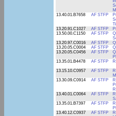
I
S
M
13.40.01.B7658
AF STFP
P
S
T
13.20.91.C1027
AF STFP
P
13.50.00.C1150
AF STFP
Q
S
13.20.97.C0016
AF STFP
Q
13.20.05.C0004
AF STFP
Q
13.20.05.C0456
AF STFP
Q
P
13.35.01.B4478
AF STFP
R
13.15.10.C0957
AF STFP
R
M
13.30.09.C0914
AF STFP
R
P
R
13.40.01.C0064
AF STFP
R
S
13.35.01.B7397
AF STFP
R
P
13.40.12.C0937
AF STFP
R