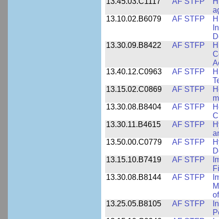
13.45.03.C1117
AF STFP
H
a
13.10.02.B6079
AF STFP
H
I
D
13.30.09.B8422
AF STFP
H
C
A
13.40.12.C0963
AF STFP
H
T
13.15.02.C0869
AF STFP
H
m
13.30.08.B8404
AF STFP
H
C
13.30.11.B4615
AF STFP
H
a
13.50.00.C0779
AF STFP
H
D
13.15.10.B7419
AF STFP
I
F
13.30.08.B8144
AF STFP
I
M
o
13.25.05.B8105
AF STFP
I
P