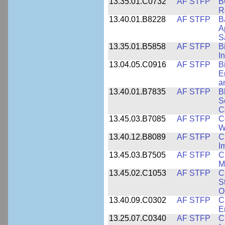
13.35.01.C0732
AF STFP
B
R
13.40.01.B8228
AF STFP
B
A
S
13.35.01.B5858
AF STFP
B
I
13.04.05.C0916
AF STFP
B
E
a
13.40.01.B7835
AF STFP
B
S
C
13.45.03.B7085
AF STFP
C
W
13.40.12.B8089
AF STFP
C
I
13.45.03.B7505
AF STFP
C
M
13.45.02.C1053
AF STFP
C
S
O
13.40.09.C0302
AF STFP
C
E
13.25.07.C0340
AF STFP
C