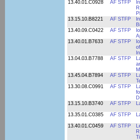
13.40.01.C0928
AF STFP
I
R
P
13.15.10.B8221
AF STFP
I
B
13.40.09.C0422
AF STFP
I
A
13.40.01.B7633
AF STFP
I
o
I
13.04.03.B7788
AF STFP
L
a
M
13.45.04.B7894
AF STFP
L
T
13.30.08.C0991
AF STFP
L
f
D
13.15.10.B3740
AF STFP
L
13.35.01.C0385
AF STFP
L
13.40.01.C0459
AF STFP
L
R
T