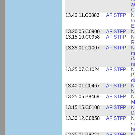
a
C
13.40.11.C0883
AF STFP
N
I
E
13.20.05.C0900
AF STFP
N
13.15.10.C0958
AF STFP
N
R
13.35.01.C1007
AF STFP
N
m
(
n
13.25.07.C1024
AF STFP
N
P
d
13.40.01.C0467
AF STFP
N
N
13.25.05.B8469
AF STFP
N
M
13.15.15.C0108
AF STFP
N
D
13.30.12.C0858
AF STFP
N
s
h
13.25.01.B8231
AF STFP
N