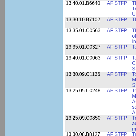
13.40.01.B6640
AF STFP
T
T
U
13.30.10.B7102
AF STFP
T
13.35.01.C0563
AF STFP
T
o
I
13.35.01.C0327
AF STFP
T
13.40.01.C0063
AF STFP
T
C
S
13.30.09.C1136
AF STFP
T
M
S
13.25.05.C0248
AF STFP
T
M
A
s
A
13.25.09.C0850
AF STFP
T
a
m
13.30.08.B8127
AF STFP
T