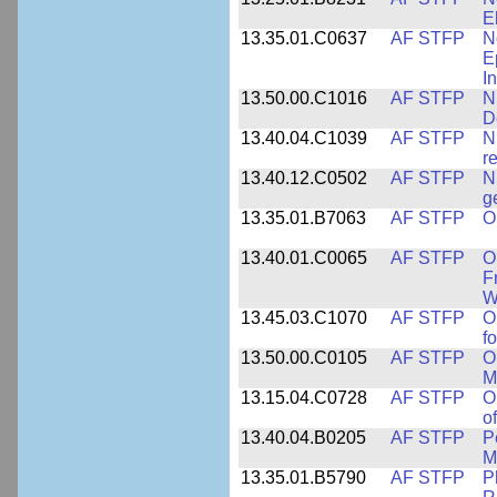
E
13.35.01.C0637
AF STFP
N
E
I
13.50.00.C1016
AF STFP
N
D
13.40.04.C1039
AF STFP
N
r
13.40.12.C0502
AF STFP
N
g
13.35.01.B7063
AF STFP
O
13.40.01.C0065
AF STFP
O
F
W
13.45.03.C1070
AF STFP
O
f
13.50.00.C0105
AF STFP
O
M
13.15.04.C0728
AF STFP
O
o
13.40.04.B0205
AF STFP
P
M
13.35.01.B5790
AF STFP
P