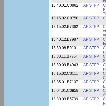
f
13.40.01.C0882
AF STFP
C
R
T
13.15.02.C0750
AF STFP
C
13.15.02.B7362
AF STFP
C
e
e
13.40.12.B7987
AF STFP
C
I
13.30.08.B0101
AF STFP
C
D
13.30.11.B7954
AF STFP
C
S
13.30.09.B4943
AF STFP
C
F
13.15.02.C0111
AF STFP
C
C
13.35.01.B7107
AF STFP
C
E
13.04.01.C0859
AF STFP
C
A
13.30.09.B5739
AF STFP
C
R