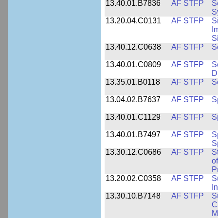
13.40.01.B7836
AF STFP
S
S
13.20.04.C0131
AF STFP
S
I
S
13.40.12.C0638
AF STFP
S
13.40.01.C0809
AF STFP
S
D
13.35.01.B0118
AF STFP
S
13.04.02.B7637
AF STFP
S
13.40.01.C1129
AF STFP
S
13.40.01.B7497
AF STFP
S
S
13.30.12.C0686
AF STFP
S
o
P
13.20.02.C0358
AF STFP
S
I
13.30.10.B7148
AF STFP
S
C
M