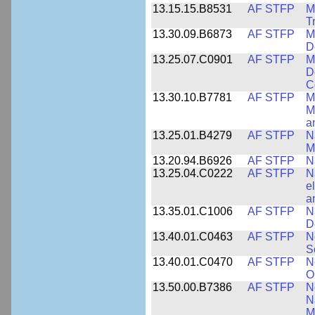
13.15.15.B8531
AF STFP
M
T
13.30.09.B6873
AF STFP
M
D
13.25.07.C0901
AF STFP
M
D
C
13.30.10.B7781
AF STFP
M
M
a
13.25.01.B4279
AF STFP
N
M
13.20.94.B6926
AF STFP
N
13.25.04.C0222
AF STFP
N
e
a
13.35.01.C1006
AF STFP
N
D
13.40.01.C0463
AF STFP
N
S
13.40.01.C0470
AF STFP
N
O
13.50.00.B7386
AF STFP
N
N
M