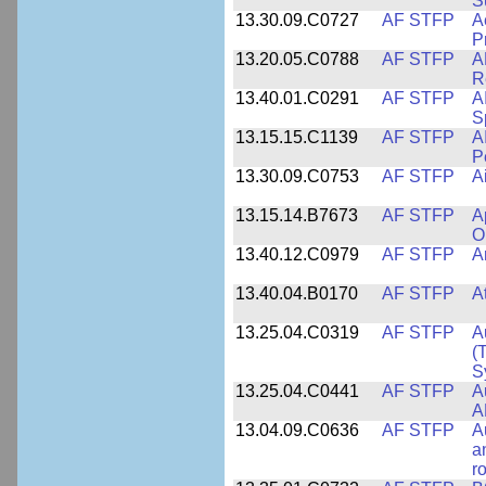
S
13.30.09.C0727
AF STFP
A
P
13.20.05.C0788
AF STFP
A
R
13.40.01.C0291
AF STFP
A
S
13.15.15.C1139
AF STFP
A
P
13.30.09.C0753
AF STFP
A
13.15.14.B7673
AF STFP
A
O
13.40.12.C0979
AF STFP
A
13.40.04.B0170
AF STFP
A
13.25.04.C0319
AF STFP
A
(
S
13.25.04.C0441
AF STFP
A
A
13.04.09.C0636
AF STFP
A
a
r