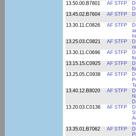
13.50.00.B7801
AF STFP
D
D
13.45.02.B7604
AF STFP
D
13.30.11.C0826
AF STFP
D
a
h
13.25.03.C0821
AF STFP
D
n
13.30.11.C0696
AF STFP
D
f
13.15.15.C0925
AF STFP
D
f
13.25.05.C0938
AF STFP
D
P
T
13.40.12.B8020
AF STFP
D
N
D
13.20.03.C0136
AF STFP
D
S
A
I
13.35.01.B7062
AF STFP
D
P