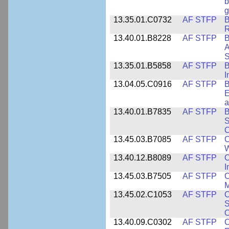
b
g
13.35.01.C0732
AF STFP
B
R
13.40.01.B8228
AF STFP
B
A
S
13.35.01.B5858
AF STFP
B
I
13.04.05.C0916
AF STFP
B
E
a
13.40.01.B7835
AF STFP
B
S
C
13.45.03.B7085
AF STFP
C
W
13.40.12.B8089
AF STFP
C
I
13.45.03.B7505
AF STFP
C
M
13.45.02.C1053
AF STFP
C
S
O
13.40.09.C0302
AF STFP
C