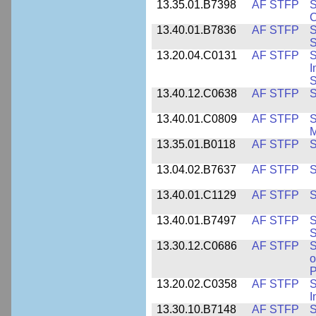
13.35.01.B7398
AF STFP
S
C
13.40.01.B7836
AF STFP
S
S
13.20.04.C0131
AF STFP
S
I
S
13.40.12.C0638
AF STFP
S
13.40.01.C0809
AF STFP
S
M
13.35.01.B0118
AF STFP
S
13.04.02.B7637
AF STFP
S
13.40.01.C1129
AF STFP
S
13.40.01.B7497
AF STFP
S
S
13.30.12.C0686
AF STFP
S
o
P
13.20.02.C0358
AF STFP
S
I
13.30.10.B7148
AF STFP
S