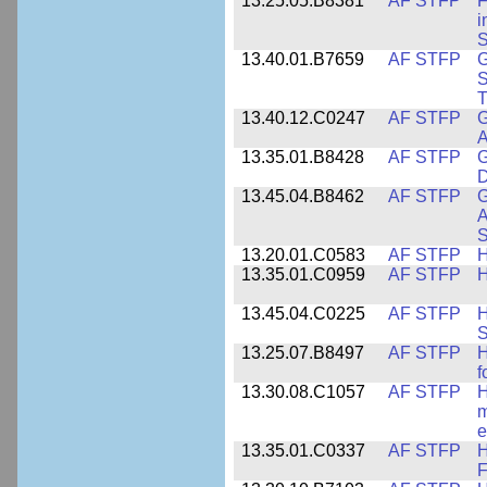
13.25.05.B8381
AF STFP
F
i
S
13.40.01.B7659
AF STFP
G
S
T
13.40.12.C0247
AF STFP
G
A
13.35.01.B8428
AF STFP
G
D
13.45.04.B8462
AF STFP
G
A
S
13.20.01.C0583
AF STFP
H
13.35.01.C0959
AF STFP
H
13.45.04.C0225
AF STFP
H
S
13.25.07.B8497
AF STFP
H
f
13.30.08.C1057
AF STFP
H
m
e
13.35.01.C0337
AF STFP
H
F