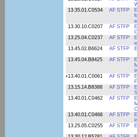
W
13.35.01.C0534
AF STFP
E
f
e
13.30.10.C0207
AF STFP
E
C
13.25.04.C0237
AF STFP
E
w
13.45.02.B6624
AF STFP
E
13.45.04.B8425
AF STFP
E
M
I
•
13.40.01.C0061
AF STFP
E
F
13.15.14.B8388
AF STFP
E
S
13.40.01.C0462
AF STFP
E
M
C
13.40.01.C0466
AF STFP
E
I
13.25.05.C0255
AF STFP
E
13.30.12.B5781
AF STFP
E