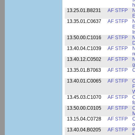
h
13.25.01.B8231
AF STFP
N
E
13.35.01.C0637
AF STFP
N
E
I
13.50.00.C1016
AF STFP
N
D
13.40.04.C1039
AF STFP
N
r
13.40.12.C0502
AF STFP
N
g
13.35.01.B7063
AF STFP
O
13.40.01.C0065
AF STFP
O
F
W
13.45.03.C1070
AF STFP
O
f
13.50.00.C0105
AF STFP
O
M
13.15.04.C0728
AF STFP
O
o
13.40.04.B0205
AF STFP
P