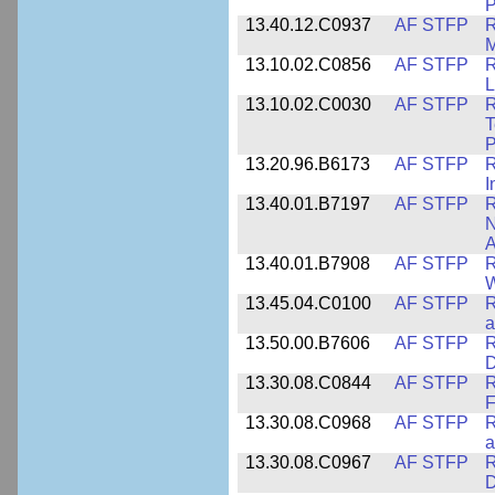
P
13.40.12.C0937
AF STFP
R
M
13.10.02.C0856
AF STFP
R
L
13.10.02.C0030
AF STFP
R
T
P
13.20.96.B6173
AF STFP
R
I
13.40.01.B7197
AF STFP
R
N
A
13.40.01.B7908
AF STFP
R
W
13.45.04.C0100
AF STFP
R
a
13.50.00.B7606
AF STFP
R
D
13.30.08.C0844
AF STFP
R
F
13.30.08.C0968
AF STFP
R
a
13.30.08.C0967
AF STFP
R
D