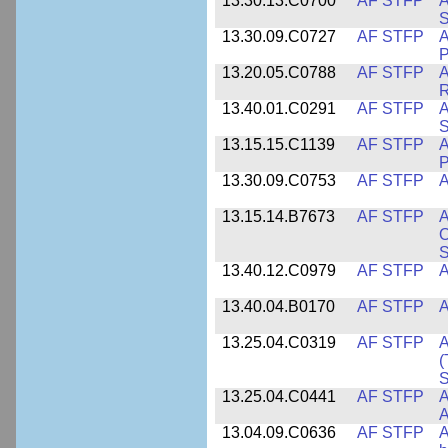
13.30.13.C0700
AF STFP
A
S
13.30.09.C0727
AF STFP
A
P
13.20.05.C0788
AF STFP
A
R
13.40.01.C0291
AF STFP
A
S
13.15.15.C1139
AF STFP
A
P
13.30.09.C0753
AF STFP
A
13.15.14.B7673
AF STFP
A
O
S
13.40.12.C0979
AF STFP
A
13.40.04.B0170
AF STFP
A
13.25.04.C0319
AF STFP
A
(
S
13.25.04.C0441
AF STFP
A
13.04.09.C0636
AF STFP
A