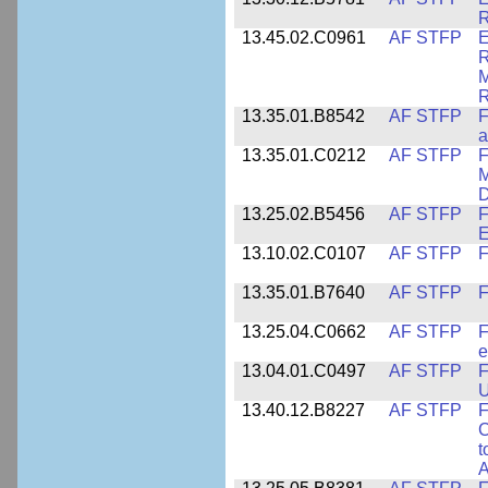
R
13.45.02.C0961
AF STFP
E
R
M
R
13.35.01.B8542
AF STFP
F
a
13.35.01.C0212
AF STFP
F
M
D
13.25.02.B5456
AF STFP
F
E
13.10.02.C0107
AF STFP
F
13.35.01.B7640
AF STFP
F
13.25.04.C0662
AF STFP
F
e
13.04.01.C0497
AF STFP
F
U
13.40.12.B8227
AF STFP
F
C
t
A