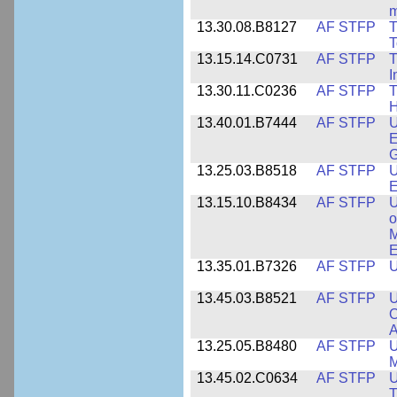
m
13.30.08.B8127
AF STFP
T
T
13.15.14.C0731
AF STFP
T
I
13.30.11.C0236
AF STFP
T
H
13.40.01.B7444
AF STFP
U
E
13.25.03.B8518
AF STFP
U
E
13.15.10.B8434
AF STFP
U
o
M
E
13.35.01.B7326
AF STFP
U
13.45.03.B8521
AF STFP
U
O
A
13.25.05.B8480
AF STFP
U
M
13.45.02.C0634
AF STFP
U
T