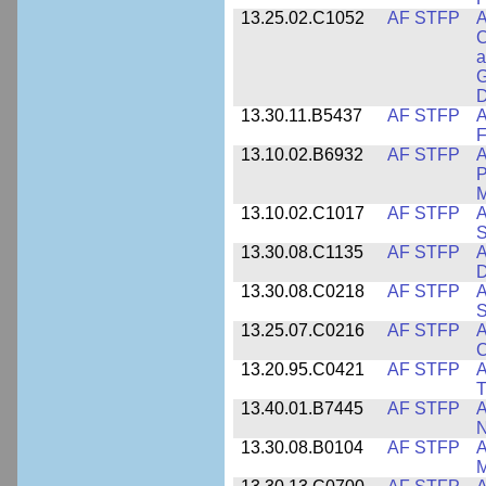
13.25.02.C1052
AF STFP
A
C
a
G
D
13.30.11.B5437
AF STFP
A
F
13.10.02.B6932
AF STFP
A
P
M
13.10.02.C1017
AF STFP
A
S
13.30.08.C1135
AF STFP
A
D
13.30.08.C0218
AF STFP
A
S
13.25.07.C0216
AF STFP
A
C
13.20.95.C0421
AF STFP
A
T
13.40.01.B7445
AF STFP
A
N
13.30.08.B0104
AF STFP
A
M