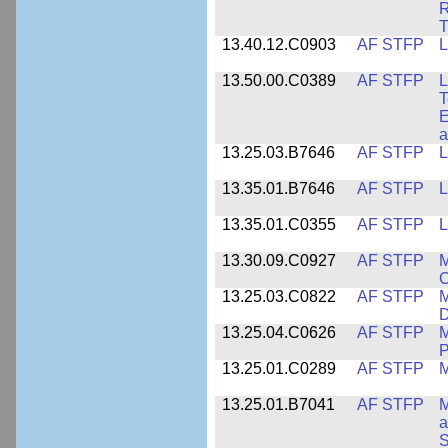
R
T
13.40.12.C0903
AF STFP
L
13.50.00.C0389
AF STFP
L
T
E
a
13.25.03.B7646
AF STFP
L
13.35.01.B7646
AF STFP
L
13.35.01.C0355
AF STFP
L
13.30.09.C0927
AF STFP
M
C
13.25.03.C0822
AF STFP
M
D
13.25.04.C0626
AF STFP
M
P
13.25.01.C0289
AF STFP
M
13.25.01.B7041
AF STFP
M
a
S