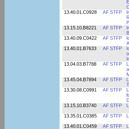
E
O
13.40.01.C0928
AF STFP
I
R
13.15.10.B8221
AF STFP
I
B
13.40.09.C0422
AF STFP
I
A
13.40.01.B7633
AF STFP
I
o
I
13.04.03.B7788
AF STFP
L
a
M
13.45.04.B7894
AF STFP
L
T
13.30.08.C0991
AF STFP
L
f
D
13.15.10.B3740
AF STFP
L
13.35.01.C0385
AF STFP
L
13.40.01.C0459
AF STFP
L