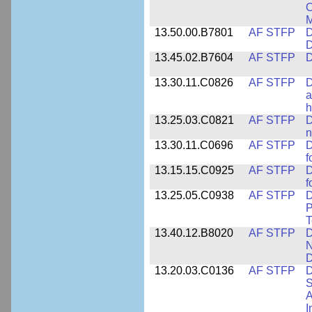
C
M
13.50.00.B7801
AF STFP
D
D
13.45.02.B7604
AF STFP
D
13.30.11.C0826
AF STFP
D
a
h
13.25.03.C0821
AF STFP
D
n
13.30.11.C0696
AF STFP
D
f
13.15.15.C0925
AF STFP
D
f
13.25.05.C0938
AF STFP
D
P
T
13.40.12.B8020
AF STFP
D
N
D
13.20.03.C0136
AF STFP
D
S
A
I