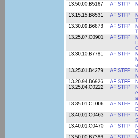
13.50.00.B5167
AF STFP
M
13.15.15.B8531
AF STFP
M
T
13.30.09.B6873
AF STFP
M
T
13.25.07.C0901
AF STFP
M
D
C
13.30.10.B7781
AF STFP
M
M
a
13.25.01.B4279
AF STFP
N
M
13.20.94.B6926
AF STFP
N
13.25.04.C0222
AF STFP
N
e
a
13.35.01.C1006
AF STFP
N
D
13.40.01.C0463
AF STFP
N
S
13.40.01.C0470
AF STFP
N
O
13.50.00.B7386
AF STFP
N