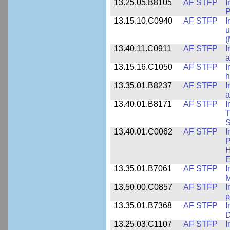
13.25.05.B8105
AF STFP
I
P
13.15.10.C0940
AF STFP
I
u
(
13.40.11.C0911
AF STFP
I
a
13.15.16.C1050
AF STFP
I
h
13.35.01.B8237
AF STFP
I
a
13.40.01.B8171
AF STFP
I
T
S
13.40.01.C0062
AF STFP
I
P
H
E
13.35.01.B7061
AF STFP
I
M
13.50.00.C0857
AF STFP
I
p
13.35.01.B7368
AF STFP
I
D
13.25.03.C1107
AF STFP
I