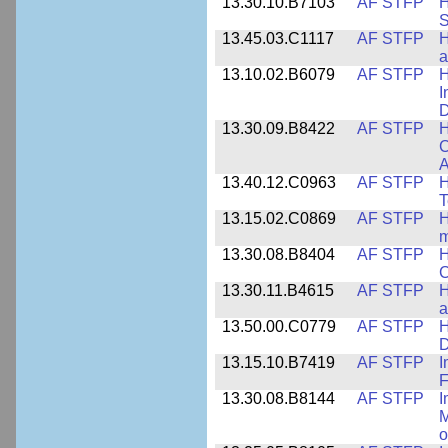
13.30.10.B7103
AF STFP
H
S
13.45.03.C1117
AF STFP
H
a
13.10.02.B6079
AF STFP
H
I
D
13.30.09.B8422
AF STFP
H
C
A
13.40.12.C0963
AF STFP
H
T
13.15.02.C0869
AF STFP
H
m
13.30.08.B8404
AF STFP
H
C
13.30.11.B4615
AF STFP
H
a
13.50.00.C0779
AF STFP
H
D
13.15.10.B7419
AF STFP
I
F
13.30.08.B8144
AF STFP
I
M
o