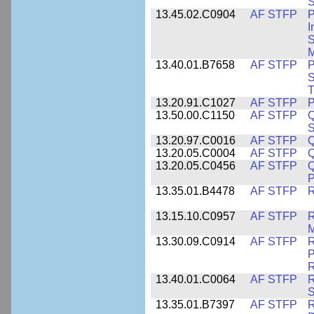
S
13.45.02.C0904
AF STFP
P
I
S
M
13.40.01.B7658
AF STFP
P
S
T
13.20.91.C1027
AF STFP
P
13.50.00.C1150
AF STFP
Q
S
13.20.97.C0016
AF STFP
Q
13.20.05.C0004
AF STFP
Q
13.20.05.C0456
AF STFP
Q
P
13.35.01.B4478
AF STFP
R
13.15.10.C0957
AF STFP
R
M
13.30.09.C0914
AF STFP
R
P
13.40.01.C0064
AF STFP
R
S
13.35.01.B7397
AF STFP
R