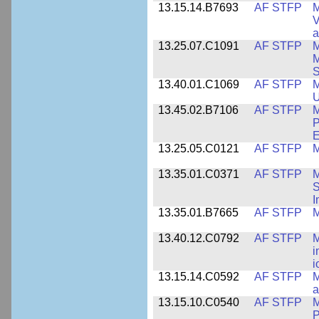
13.15.14.B7693
AF STFP
M
V
a
13.25.07.C1091
AF STFP
M
M
S
13.40.01.C1069
AF STFP
M
U
13.45.02.B7106
AF STFP
M
P
E
13.25.05.C0121
AF STFP
M
13.35.01.C0371
AF STFP
M
S
I
13.35.01.B7665
AF STFP
M
13.40.12.C0792
AF STFP
M
i
i
13.15.14.C0592
AF STFP
M
a
13.15.10.C0540
AF STFP
M
P