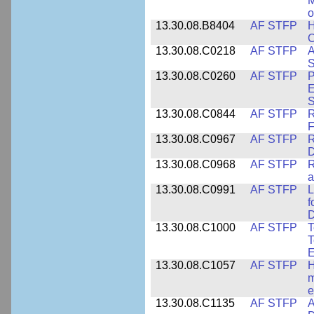
M
o
13.30.08.B8404
AF STFP
H
C
13.30.08.C0218
AF STFP
A
S
13.30.08.C0260
AF STFP
P
E
S
13.30.08.C0844
AF STFP
R
F
13.30.08.C0967
AF STFP
R
D
13.30.08.C0968
AF STFP
R
a
13.30.08.C0991
AF STFP
L
f
D
13.30.08.C1000
AF STFP
T
T
E
13.30.08.C1057
AF STFP
H
m
e
13.30.08.C1135
AF STFP
A