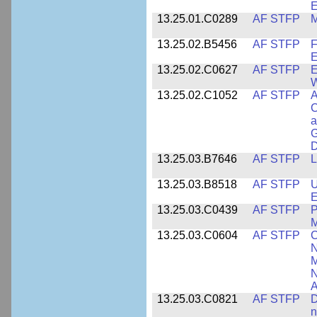
E
13.25.01.C0289
AF STFP
M
13.25.02.B5456
AF STFP
F
E
13.25.02.C0627
AF STFP
E
W
13.25.02.C1052
AF STFP
A
C
a
G
D
13.25.03.B7646
AF STFP
L
13.25.03.B8518
AF STFP
U
E
13.25.03.C0439
AF STFP
P
M
13.25.03.C0604
AF STFP
C
N
M
N
A
13.25.03.C0821
AF STFP
D
n