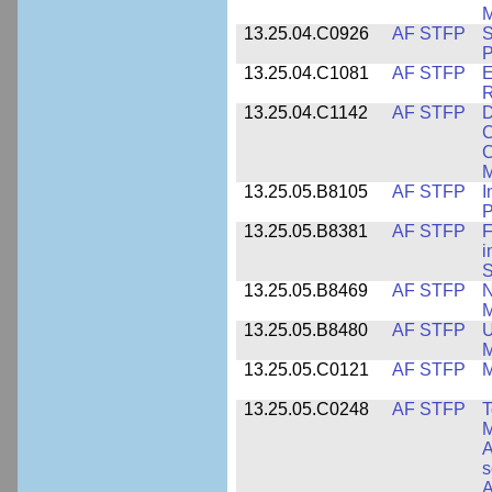
M
13.25.04.C0926
AF STFP
S
P
13.25.04.C1081
AF STFP
E
R
13.25.04.C1142
AF STFP
D
C
C
M
13.25.05.B8105
AF STFP
I
P
13.25.05.B8381
AF STFP
F
i
S
13.25.05.B8469
AF STFP
N
M
13.25.05.B8480
AF STFP
U
M
13.25.05.C0121
AF STFP
M
13.25.05.C0248
AF STFP
T
M
A
s
A