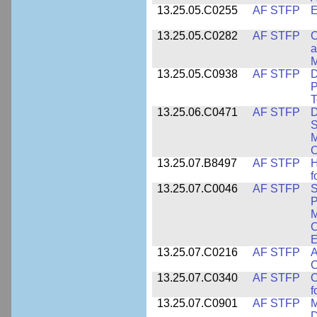
13.25.05.C0255
AF STFP
E
13.25.05.C0282
AF STFP
C
a
M
13.25.05.C0938
AF STFP
D
P
T
13.25.06.C0471
AF STFP
D
S
M
C
13.25.07.B8497
AF STFP
H
f
13.25.07.C0046
AF STFP
S
P
M
C
E
13.25.07.C0216
AF STFP
A
C
13.25.07.C0340
AF STFP
C
f
13.25.07.C0901
AF STFP
M
D