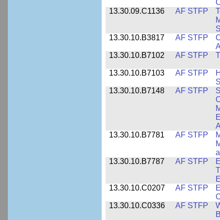
C
13.30.09.C1136
AF STFP
T
M
S
13.30.10.B3817
AF STFP
C
A
13.30.10.B7102
AF STFP
T
13.30.10.B7103
AF STFP
H
S
13.30.10.B7148
AF STFP
S
C
M
E
A
13.30.10.B7781
AF STFP
M
M
a
13.30.10.B7787
AF STFP
E
T
E
13.30.10.C0207
AF STFP
E
C
13.30.10.C0336
AF STFP
W
B