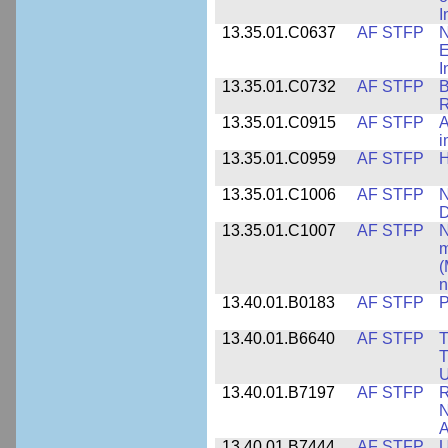
I
13.35.01.C0637
AF STFP
N
E
I
13.35.01.C0732
AF STFP
B
R
13.35.01.C0915
AF STFP
A
i
13.35.01.C0959
AF STFP
H
13.35.01.C1006
AF STFP
N
D
13.35.01.C1007
AF STFP
N
m
(
n
13.40.01.B0183
AF STFP
P
13.40.01.B6640
AF STFP
T
T
U
13.40.01.B7197
AF STFP
R
N
A
13.40.01.B7444
AF STFP
U