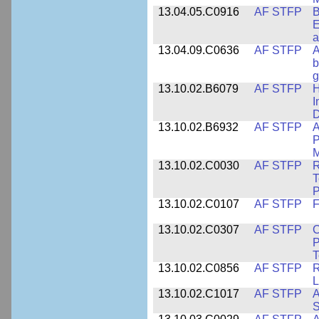
13.04.05.C0916
AF STFP
B
E
a
13.04.09.C0636
AF STFP
A
b
g
13.10.02.B6079
AF STFP
H
I
D
13.10.02.B6932
AF STFP
A
P
M
13.10.02.C0030
AF STFP
R
T
P
13.10.02.C0107
AF STFP
F
13.10.02.C0307
AF STFP
C
P
T
13.10.02.C0856
AF STFP
R
L
13.10.02.C1017
AF STFP
A
S