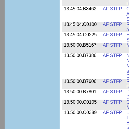
I
13.45.04.B8462
AF STFP
G
A
S
13.45.04.C0100
AF STFP
R
a
13.45.04.C0225
AF STFP
H
S
13.50.00.B5167
AF STFP
M
13.50.00.B7386
AF STFP
N
N
M
a
C
13.50.00.B7606
AF STFP
R
D
13.50.00.B7801
AF STFP
D
D
13.50.00.C0105
AF STFP
O
M
13.50.00.C0389
AF STFP
L
T
E
a