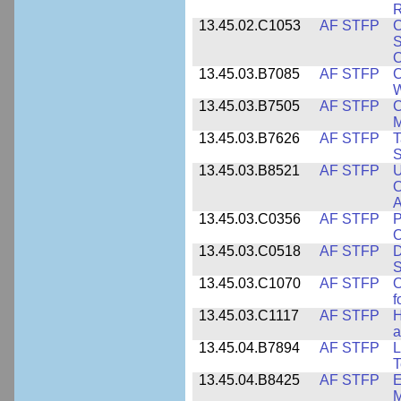
R
13.45.02.C1053
AF STFP
C
S
O
13.45.03.B7085
AF STFP
C
W
13.45.03.B7505
AF STFP
C
M
13.45.03.B7626
AF STFP
T
S
13.45.03.B8521
AF STFP
U
O
A
13.45.03.C0356
AF STFP
P
O
13.45.03.C0518
AF STFP
D
S
13.45.03.C1070
AF STFP
O
f
13.45.03.C1117
AF STFP
H
a
13.45.04.B7894
AF STFP
L
T
13.45.04.B8425
AF STFP
E
M