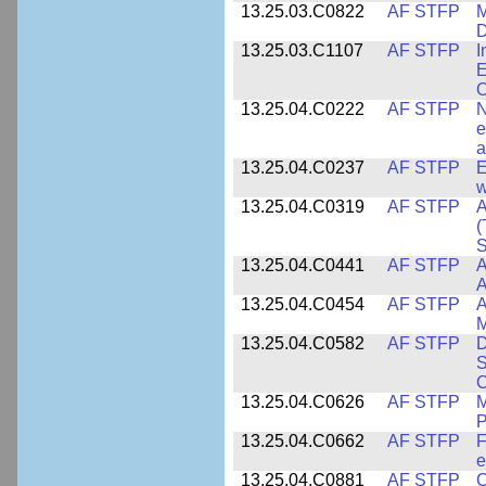
13.25.03.C0822
AF STFP
M
D
13.25.03.C1107
AF STFP
I
E
O
13.25.04.C0222
AF STFP
N
e
a
13.25.04.C0237
AF STFP
E
w
13.25.04.C0319
AF STFP
A
(
S
13.25.04.C0441
AF STFP
A
13.25.04.C0454
AF STFP
A
M
13.25.04.C0582
AF STFP
D
S
C
13.25.04.C0626
AF STFP
M
P
13.25.04.C0662
AF STFP
F
e
13.25.04.C0881
AF STFP
C