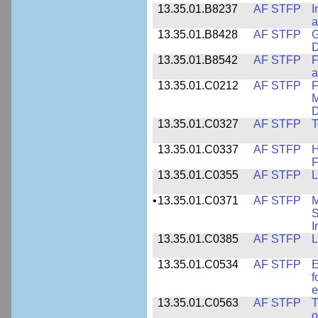
13.35.01.B8237
AF STFP
I
a
13.35.01.B8428
AF STFP
G
D
13.35.01.B8542
AF STFP
F
a
13.35.01.C0212
AF STFP
F
M
D
13.35.01.C0327
AF STFP
T
13.35.01.C0337
AF STFP
H
F
13.35.01.C0355
AF STFP
L
•
13.35.01.C0371
AF STFP
M
S
I
13.35.01.C0385
AF STFP
L
13.35.01.C0534
AF STFP
E
f
e
13.35.01.C0563
AF STFP
T
o