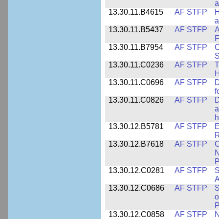
a
13.30.11.B4615
AF STFP
H
a
13.30.11.B5437
AF STFP
A
F
13.30.11.B7954
AF STFP
C
S
13.30.11.C0236
AF STFP
T
H
13.30.11.C0696
AF STFP
D
f
13.30.11.C0826
AF STFP
D
a
h
13.30.12.B5781
AF STFP
E
R
13.30.12.B7618
AF STFP
C
N
P
13.30.12.C0281
AF STFP
S
A
13.30.12.C0686
AF STFP
S
o
P
13.30.12.C0858
AF STFP
N