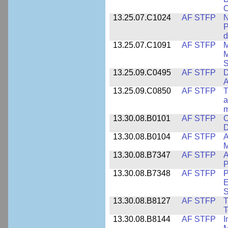
C
13.25.07.C1024
AF STFP
N
P
d
13.25.07.C1091
AF STFP
M
M
S
13.25.09.C0495
AF STFP
D
A
13.25.09.C0850
AF STFP
T
a
m
13.30.08.B0101
AF STFP
C
D
13.30.08.B0104
AF STFP
A
M
13.30.08.B7347
AF STFP
A
P
13.30.08.B7348
AF STFP
P
E
S
13.30.08.B8127
AF STFP
T
T
13.30.08.B8144
AF STFP
I