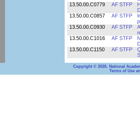
13.50.00.C0779
AF STFP
H
D
13.50.00.C0857
AF STFP
I
p
13.50.00.C0930
AF STFP
A
r
13.50.00.C1016
AF STFP
N
D
13.50.00.C1150
AF STFP
Q
S
Copyright © 2026. National Academ
Terms of Use an