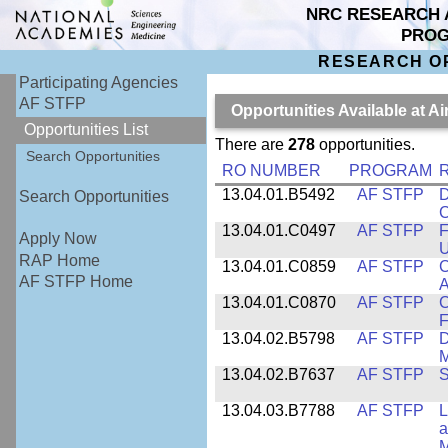
NRC RESEARCH 
PRO
RESEARCH O
Participating Agencies
AF STFP
Opportunities Available at 
Opportunities List
There are
278
opportunities.
Search Opportunities
RO NUMBER
PROGRAM
R
13.04.01.B5492
AF STFP
D
Search Opportunities
C
13.04.01.C0497
AF STFP
F
Apply Now
U
RAP Home
13.04.01.C0859
AF STFP
C
AF STFP Home
A
13.04.01.C0870
AF STFP
C
F
13.04.02.B5798
AF STFP
D
M
13.04.02.B7637
AF STFP
S
13.04.03.B7788
AF STFP
L
a
M