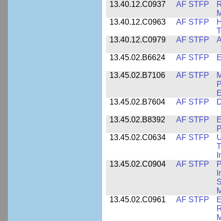
13.40.12.C0937
AF STFP
R
M
13.40.12.C0963
AF STFP
H
T
13.40.12.C0979
AF STFP
A
13.45.02.B6624
AF STFP
E
13.45.02.B7106
AF STFP
M
P
E
13.45.02.B7604
AF STFP
D
13.45.02.B8392
AF STFP
E
P
13.45.02.C0634
AF STFP
U
T
I
13.45.02.C0904
AF STFP
P
I
S
M
13.45.02.C0961
AF STFP
E
R
M