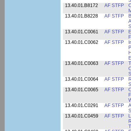
S
13.40.01.B8172
AF STFP
C
M
13.40.01.B8228
AF STFP
B
A
S
13.40.01.C0061
AF STFP
E
F
13.40.01.C0062
AF STFP
I
P
H
E
13.40.01.C0063
AF STFP
T
C
S
13.40.01.C0064
AF STFP
R
S
13.40.01.C0065
AF STFP
O
F
W
13.40.01.C0291
AF STFP
A
S
13.40.01.C0459
AF STFP
L
R
T