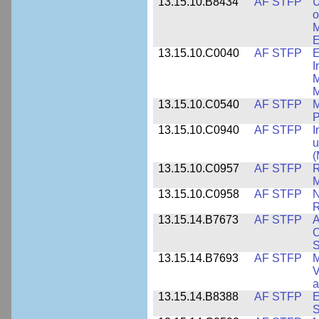
13.15.10.B8434
AF STFP
U
o
M
E
13.15.10.C0040
AF STFP
E
I
M
M
13.15.10.C0540
AF STFP
M
P
13.15.10.C0940
AF STFP
I
u
(
13.15.10.C0957
AF STFP
R
M
13.15.10.C0958
AF STFP
N
R
13.15.14.B7673
AF STFP
A
O
S
13.15.14.B7693
AF STFP
M
V
a
13.15.14.B8388
AF STFP
E
S