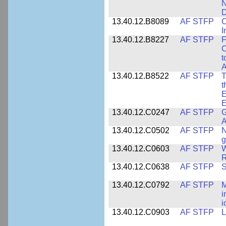
N
D
13.40.12.B8089
AF STFP
C
I
13.40.12.B8227
AF STFP
F
C
t
A
13.40.12.B8522
AF STFP
T
t
E
E
13.40.12.C0247
AF STFP
G
A
13.40.12.C0502
AF STFP
N
g
13.40.12.C0603
AF STFP
W
R
13.40.12.C0638
AF STFP
S
13.40.12.C0792
AF STFP
M
i
i
13.40.12.C0903
AF STFP
L