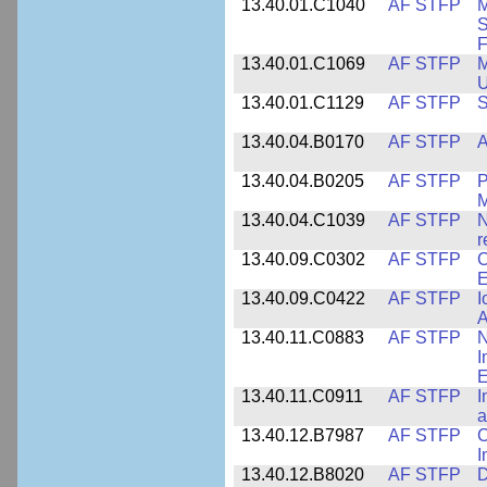
13.40.01.C1040
AF STFP
M
S
F
13.40.01.C1069
AF STFP
M
U
13.40.01.C1129
AF STFP
S
13.40.04.B0170
AF STFP
A
13.40.04.B0205
AF STFP
P
M
13.40.04.C1039
AF STFP
N
r
13.40.09.C0302
AF STFP
C
E
13.40.09.C0422
AF STFP
I
A
13.40.11.C0883
AF STFP
N
I
E
13.40.11.C0911
AF STFP
I
a
13.40.12.B7987
AF STFP
C
I
13.40.12.B8020
AF STFP
D