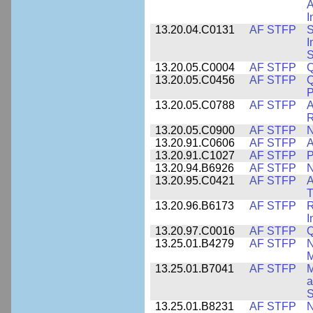
A
I
13.20.04.C0131
AF STFP
S
I
S
13.20.05.C0004
AF STFP
Q
13.20.05.C0456
AF STFP
Q
P
13.20.05.C0788
AF STFP
A
R
13.20.05.C0900
AF STFP
N
13.20.91.C0606
AF STFP
A
13.20.91.C1027
AF STFP
P
13.20.94.B6926
AF STFP
N
13.20.95.C0421
AF STFP
A
T
13.20.96.B6173
AF STFP
R
I
13.20.97.C0016
AF STFP
Q
13.25.01.B4279
AF STFP
N
M
13.25.01.B7041
AF STFP
M
a
S
13.25.01.B8231
AF STFP
N