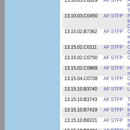
13.10.03.C0029
AF STFP
A
P
T
13.10.03.C0450
AF STFP
P
f
D
13.15.02.B7362
AF STFP
C
e
e
13.15.02.C0111
AF STFP
C
C
13.15.02.C0750
AF STFP
C
13.15.02.C0869
AF STFP
H
m
13.15.04.C0728
AF STFP
O
o
13.15.10.B3740
AF STFP
L
13.15.10.B3743
AF STFP
T
I
13.15.10.B7419
AF STFP
I
F
13.15.10.B8221
AF STFP
I
B