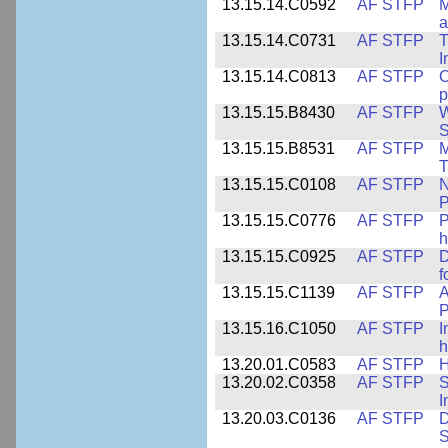
13.15.14.C0592
AF STFP
M
a
13.15.14.C0731
AF STFP
T
I
13.15.14.C0813
AF STFP
C
p
13.15.15.B8430
AF STFP
W
S
13.15.15.B8531
AF STFP
M
T
13.15.15.C0108
AF STFP
N
P
13.15.15.C0776
AF STFP
P
h
13.15.15.C0925
AF STFP
D
f
13.15.15.C1139
AF STFP
A
P
13.15.16.C1050
AF STFP
I
h
13.20.01.C0583
AF STFP
H
13.20.02.C0358
AF STFP
S
I
13.20.03.C0136
AF STFP
D
S