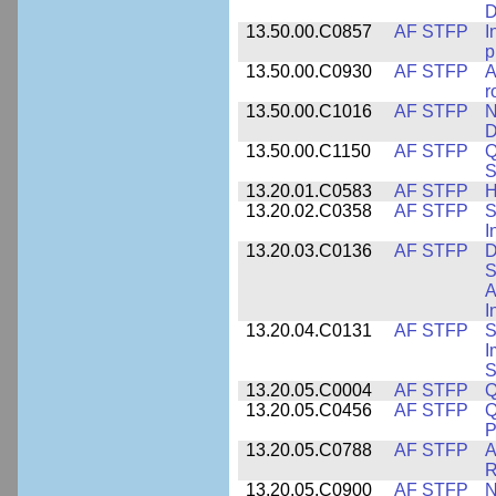
D
13.50.00.C0857
AF STFP
I
p
13.50.00.C0930
AF STFP
A
r
13.50.00.C1016
AF STFP
N
D
13.50.00.C1150
AF STFP
Q
S
13.20.01.C0583
AF STFP
H
13.20.02.C0358
AF STFP
S
I
13.20.03.C0136
AF STFP
D
S
A
I
13.20.04.C0131
AF STFP
S
I
S
13.20.05.C0004
AF STFP
Q
13.20.05.C0456
AF STFP
Q
P
13.20.05.C0788
AF STFP
A
R
13.20.05.C0900
AF STFP
N