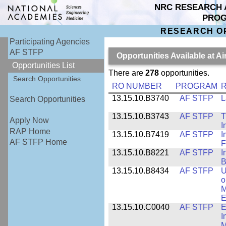
NRC RESEARCH 
PRO
RESEARCH O
Participating Agencies
AF STFP
Opportunities Available at 
Opportunities List
There are
278
opportunities.
Search Opportunities
RO NUMBER
PROGRAM
R
13.15.10.B3740
AF STFP
L
Search Opportunities
13.15.10.B3743
AF STFP
T
Apply Now
I
RAP Home
13.15.10.B7419
AF STFP
I
AF STFP Home
F
13.15.10.B8221
AF STFP
I
B
13.15.10.B8434
AF STFP
U
o
M
E
13.15.10.C0040
AF STFP
E
I
M