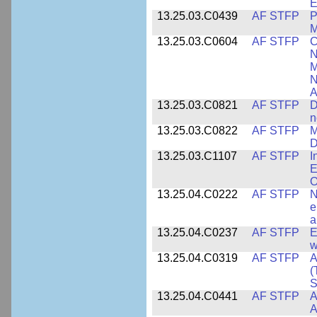
E
13.25.03.C0439
AF STFP
P
M
13.25.03.C0604
AF STFP
C
N
M
N
A
13.25.03.C0821
AF STFP
D
n
13.25.03.C0822
AF STFP
M
D
13.25.03.C1107
AF STFP
I
E
O
13.25.04.C0222
AF STFP
N
e
a
13.25.04.C0237
AF STFP
E
w
13.25.04.C0319
AF STFP
A
(
S
13.25.04.C0441
AF STFP
A