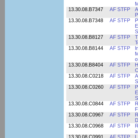
M
13.30.08.B7347
AF STFP
A
P
13.30.08.B7348
AF STFP
P
E
S
13.30.08.B8127
AF STFP
T
T
13.30.08.B8144
AF STFP
I
M
o
13.30.08.B8404
AF STFP
H
C
13.30.08.C0218
AF STFP
A
S
13.30.08.C0260
AF STFP
P
E
S
13.30.08.C0844
AF STFP
R
F
13.30.08.C0967
AF STFP
R
D
13.30.08.C0968
AF STFP
R
a
13.30.08.C0991
AF STFP
L