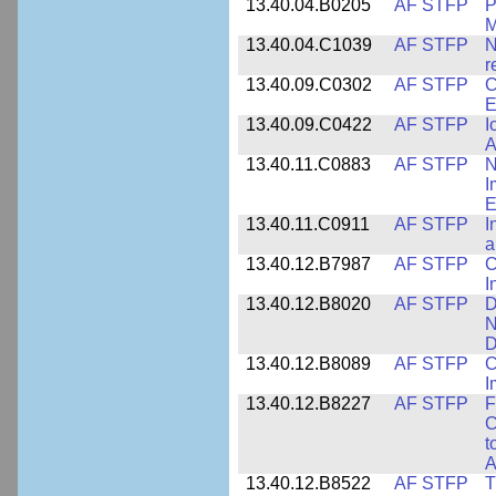
13.40.04.B0205
AF STFP
P
M
13.40.04.C1039
AF STFP
N
r
13.40.09.C0302
AF STFP
C
E
13.40.09.C0422
AF STFP
I
A
13.40.11.C0883
AF STFP
N
I
E
13.40.11.C0911
AF STFP
I
a
13.40.12.B7987
AF STFP
C
I
13.40.12.B8020
AF STFP
D
N
D
13.40.12.B8089
AF STFP
C
I
13.40.12.B8227
AF STFP
F
C
t
A
13.40.12.B8522
AF STFP
T