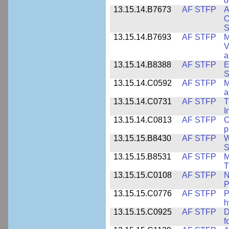
o
13.15.14.B7673
AF STFP
A
O
S
13.15.14.B7693
AF STFP
M
V
a
13.15.14.B8388
AF STFP
E
S
13.15.14.C0592
AF STFP
M
a
13.15.14.C0731
AF STFP
T
I
13.15.14.C0813
AF STFP
C
p
13.15.15.B8430
AF STFP
W
S
13.15.15.B8531
AF STFP
M
T
13.15.15.C0108
AF STFP
N
P
13.15.15.C0776
AF STFP
P
h
13.15.15.C0925
AF STFP
D
f