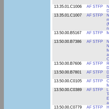
13.35.01.C1006
AF STFP
N
D
13.35.01.C1007
AF STFP
N
m
(
n
13.50.00.B5167
AF STFP
M
13.50.00.B7386
AF STFP
N
N
M
a
C
13.50.00.B7606
AF STFP
R
D
13.50.00.B7801
AF STFP
D
D
13.50.00.C0105
AF STFP
O
M
13.50.00.C0389
AF STFP
L
T
E
a
13.50.00.C0779
AF STFP
H