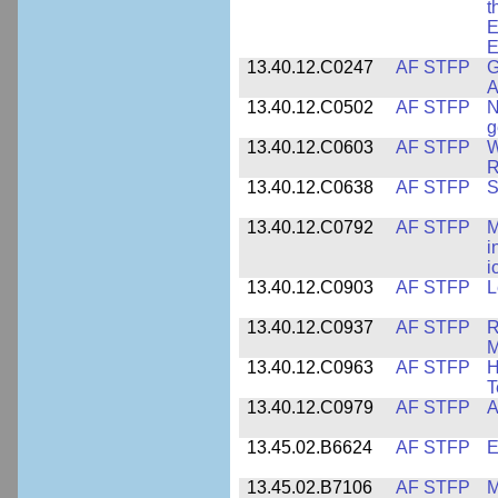
t
E
E
13.40.12.C0247
AF STFP
G
A
13.40.12.C0502
AF STFP
N
g
13.40.12.C0603
AF STFP
W
R
13.40.12.C0638
AF STFP
S
13.40.12.C0792
AF STFP
M
i
i
13.40.12.C0903
AF STFP
L
13.40.12.C0937
AF STFP
R
M
13.40.12.C0963
AF STFP
H
T
13.40.12.C0979
AF STFP
A
13.45.02.B6624
AF STFP
E
13.45.02.B7106
AF STFP
M