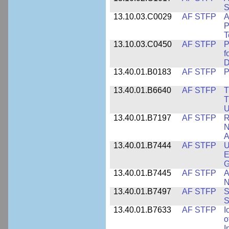
S
13.10.03.C0029
AF STFP
A
P
T
13.10.03.C0450
AF STFP
P
f
D
13.40.01.B0183
AF STFP
P
13.40.01.B6640
AF STFP
T
T
U
13.40.01.B7197
AF STFP
R
N
A
13.40.01.B7444
AF STFP
U
E
13.40.01.B7445
AF STFP
A
N
13.40.01.B7497
AF STFP
S
S
13.40.01.B7633
AF STFP
I
o
I