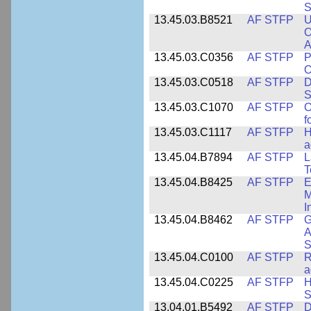
S
13.45.03.B8521
AF STFP
U
O
A
13.45.03.C0356
AF STFP
P
O
13.45.03.C0518
AF STFP
D
S
13.45.03.C1070
AF STFP
O
f
13.45.03.C1117
AF STFP
H
a
13.45.04.B7894
AF STFP
L
T
13.45.04.B8425
AF STFP
E
M
I
13.45.04.B8462
AF STFP
G
A
S
13.45.04.C0100
AF STFP
R
a
13.45.04.C0225
AF STFP
H
S
13.04.01.B5492
AF STFP
D