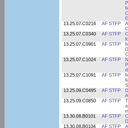
P
M
C
E
13.25.07.C0216
AF STFP
A
C
13.25.07.C0340
AF STFP
C
f
13.25.07.C0901
AF STFP
M
D
C
13.25.07.C1024
AF STFP
N
P
d
13.25.07.C1091
AF STFP
M
M
S
13.25.09.C0495
AF STFP
D
A
13.25.09.C0850
AF STFP
T
a
m
13.30.08.B0101
AF STFP
C
D
13.30.08.B0104
AF STFP
A