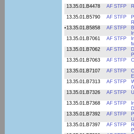
13.35.01.B4478
AF STFP
R
13.35.01.B5790
AF STFP
P
R
•
13.35.01.B5858
AF STFP
B
I
13.35.01.B7061
AF STFP
I
M
13.35.01.B7062
AF STFP
D
P
13.35.01.B7063
AF STFP
O
13.35.01.B7107
AF STFP
C
E
13.35.01.B7313
AF STFP
W
(
13.35.01.B7326
AF STFP
U
13.35.01.B7368
AF STFP
I
D
13.35.01.B7392
AF STFP
P
U
13.35.01.B7397
AF STFP
R
P