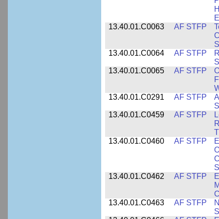
P
H
E
13.40.01.C0063
AF STFP
T
C
S
13.40.01.C0064
AF STFP
R
S
13.40.01.C0065
AF STFP
O
F
W
13.40.01.C0291
AF STFP
A
S
13.40.01.C0459
AF STFP
L
R
T
13.40.01.C0460
AF STFP
E
O
C
S
13.40.01.C0462
AF STFP
E
M
C
13.40.01.C0463
AF STFP
N
S