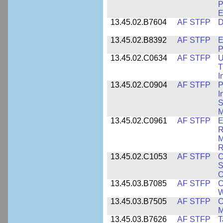
P
E
13.45.02.B7604
AF STFP
D
13.45.02.B8392
AF STFP
E
P
13.45.02.C0634
AF STFP
U
T
I
13.45.02.C0904
AF STFP
P
I
S
M
13.45.02.C0961
AF STFP
E
R
M
R
13.45.02.C1053
AF STFP
C
S
O
13.45.03.B7085
AF STFP
C
W
13.45.03.B7505
AF STFP
C
M
13.45.03.B7626
AF STFP
T