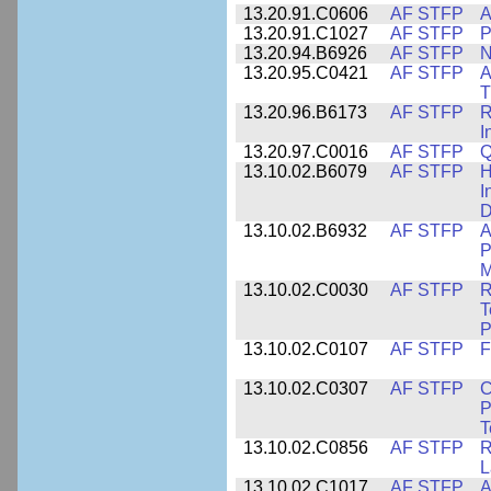
13.20.91.C0606
AF STFP
A
13.20.91.C1027
AF STFP
P
13.20.94.B6926
AF STFP
N
13.20.95.C0421
AF STFP
A
T
13.20.96.B6173
AF STFP
R
I
13.20.97.C0016
AF STFP
Q
13.10.02.B6079
AF STFP
H
I
D
13.10.02.B6932
AF STFP
A
P
M
13.10.02.C0030
AF STFP
R
T
P
13.10.02.C0107
AF STFP
F
13.10.02.C0307
AF STFP
C
P
T
13.10.02.C0856
AF STFP
R
L
13.10.02.C1017
AF STFP
A