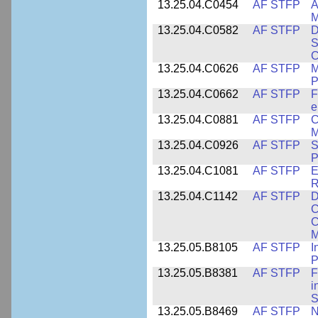
13.25.04.C0454
AF STFP
A
M
13.25.04.C0582
AF STFP
D
S
C
13.25.04.C0626
AF STFP
M
P
13.25.04.C0662
AF STFP
F
e
13.25.04.C0881
AF STFP
C
M
13.25.04.C0926
AF STFP
S
P
13.25.04.C1081
AF STFP
E
R
13.25.04.C1142
AF STFP
D
C
C
M
13.25.05.B8105
AF STFP
I
P
13.25.05.B8381
AF STFP
F
i
S
13.25.05.B8469
AF STFP
N