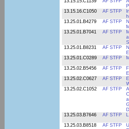
13.15.15.C1139
AF STFP
A
P
13.15.16.C1050
AF STFP
I
h
13.25.01.B4279
AF STFP
N
M
13.25.01.B7041
AF STFP
M
a
S
13.25.01.B8231
AF STFP
N
E
13.25.01.C0289
AF STFP
M
13.25.02.B5456
AF STFP
F
E
13.25.02.C0627
AF STFP
E
W
13.25.02.C1052
AF STFP
A
C
a
G
D
13.25.03.B7646
AF STFP
L
13.25.03.B8518
AF STFP
U