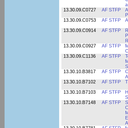
a
13.30.09.C0727
AF STFP
A
P
13.30.09.C0753
AF STFP
A
13.30.09.C0914
AF STFP
R
P
R
13.30.09.C0927
AF STFP
M
C
13.30.09.C1136
AF STFP
T
M
S
13.30.10.B3817
AF STFP
C
A
13.30.10.B7102
AF STFP
T
13.30.10.B7103
AF STFP
H
S
13.30.10.B7148
AF STFP
S
C
M
E
A