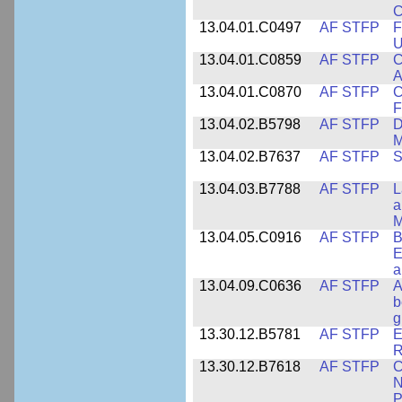
C
13.04.01.C0497
AF STFP
F
U
13.04.01.C0859
AF STFP
C
A
13.04.01.C0870
AF STFP
C
F
13.04.02.B5798
AF STFP
D
M
13.04.02.B7637
AF STFP
S
13.04.03.B7788
AF STFP
L
a
M
13.04.05.C0916
AF STFP
B
E
a
13.04.09.C0636
AF STFP
A
b
g
13.30.12.B5781
AF STFP
E
R
13.30.12.B7618
AF STFP
C
N
P