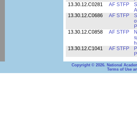
13.30.12.C0281
AF STFP
S
A
13.30.12.C0686
AF STFP
S
o
P
13.30.12.C0858
AF STFP
N
s
h
13.30.12.C1041
AF STFP
P
P
Copyright © 2026. National Academ
Terms of Use an