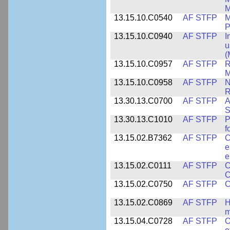
M
13.15.10.C0540
AF STFP
M
P
13.15.10.C0940
AF STFP
I
u
(
13.15.10.C0957
AF STFP
R
M
13.15.10.C0958
AF STFP
N
R
13.30.13.C0700
AF STFP
A
S
13.30.13.C1010
AF STFP
P
f
13.15.02.B7362
AF STFP
C
e
e
13.15.02.C0111
AF STFP
C
C
13.15.02.C0750
AF STFP
C
13.15.02.C0869
AF STFP
H
m
13.15.04.C0728
AF STFP
O