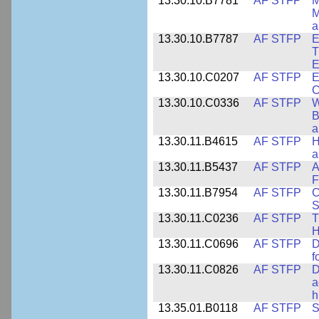
13.30.10.B7781
AF STFP
M
M
a
13.30.10.B7787
AF STFP
E
T
E
13.30.10.C0207
AF STFP
E
C
13.30.10.C0336
AF STFP
W
B
a
13.30.11.B4615
AF STFP
H
a
13.30.11.B5437
AF STFP
A
F
13.30.11.B7954
AF STFP
C
S
13.30.11.C0236
AF STFP
T
H
13.30.11.C0696
AF STFP
D
f
13.30.11.C0826
AF STFP
D
a
h
13.35.01.B0118
AF STFP
S