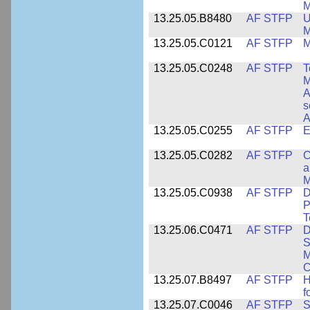
M
13.25.05.B8480
AF STFP
U
M
13.25.05.C0121
AF STFP
M
13.25.05.C0248
AF STFP
T
M
A
s
A
13.25.05.C0255
AF STFP
E
13.25.05.C0282
AF STFP
C
a
M
13.25.05.C0938
AF STFP
D
P
T
13.25.06.C0471
AF STFP
D
S
M
C
13.25.07.B8497
AF STFP
H
f
13.25.07.C0046
AF STFP
S