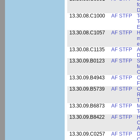
f
D
13.30.08.C1000
AF STFP
T
T
E
13.30.08.C1057
AF STFP
H
m
e
13.30.08.C1135
AF STFP
A
D
13.30.09.B0123
AF STFP
S
M
O
13.30.09.B4943
AF STFP
C
F
13.30.09.B5739
AF STFP
C
R
T
13.30.09.B6873
AF STFP
M
T
13.30.09.B8422
AF STFP
H
C
A
13.30.09.C0257
AF STFP
D
C