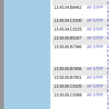
I
13.45.04.B8462
AF STFP
G
A
S
13.45.04.C0100
AF STFP
R
a
13.45.04.C0225
AF STFP
H
S
13.50.00.B5167
AF STFP
M
13.50.00.B7386
AF STFP
N
N
M
a
C
13.50.00.B7606
AF STFP
R
D
13.50.00.B7801
AF STFP
D
D
13.50.00.C0105
AF STFP
O
M
13.50.00.C0389
AF STFP
L
T
E
a