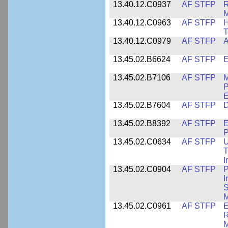
13.40.12.C0937
AF STFP
R
M
13.40.12.C0963
AF STFP
H
T
13.40.12.C0979
AF STFP
A
13.45.02.B6624
AF STFP
E
13.45.02.B7106
AF STFP
M
P
E
13.45.02.B7604
AF STFP
D
13.45.02.B8392
AF STFP
E
P
13.45.02.C0634
AF STFP
U
T
I
13.45.02.C0904
AF STFP
P
I
S
M
13.45.02.C0961
AF STFP
E
R
M