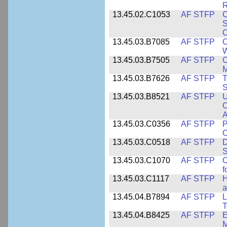
R
13.45.02.C1053
AF STFP
C
S
O
13.45.03.B7085
AF STFP
C
W
13.45.03.B7505
AF STFP
C
M
13.45.03.B7626
AF STFP
T
S
13.45.03.B8521
AF STFP
U
O
A
13.45.03.C0356
AF STFP
P
O
13.45.03.C0518
AF STFP
D
S
13.45.03.C1070
AF STFP
O
f
13.45.03.C1117
AF STFP
H
a
13.45.04.B7894
AF STFP
L
T
13.45.04.B8425
AF STFP
E
M