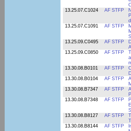
C
13.25.07.C1024
AF STFP
N
P
d
13.25.07.C1091
AF STFP
M
M
S
13.25.09.C0495
AF STFP
D
A
13.25.09.C0850
AF STFP
T
a
m
13.30.08.B0101
AF STFP
C
D
13.30.08.B0104
AF STFP
A
M
13.30.08.B7347
AF STFP
A
P
13.30.08.B7348
AF STFP
P
E
S
13.30.08.B8127
AF STFP
T
T
13.30.08.B8144
AF STFP
I