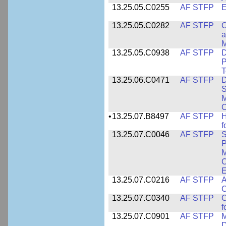
13.25.05.C0255
AF STFP
E
13.25.05.C0282
AF STFP
C
a
M
13.25.05.C0938
AF STFP
D
P
T
13.25.06.C0471
AF STFP
D
S
M
C
•
13.25.07.B8497
AF STFP
H
f
13.25.07.C0046
AF STFP
S
P
M
C
E
13.25.07.C0216
AF STFP
A
C
13.25.07.C0340
AF STFP
C
f
13.25.07.C0901
AF STFP
M
D