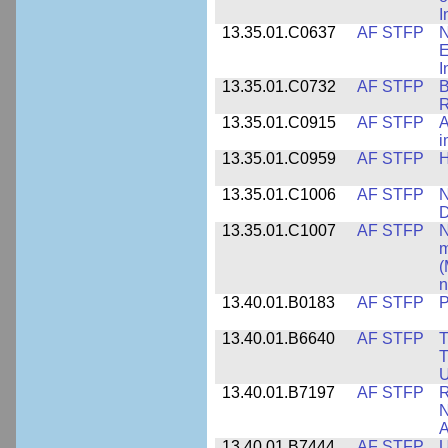
I
13.35.01.C0637
AF STFP
N
E
I
13.35.01.C0732
AF STFP
B
R
13.35.01.C0915
AF STFP
A
i
13.35.01.C0959
AF STFP
H
13.35.01.C1006
AF STFP
N
D
13.35.01.C1007
AF STFP
N
m
(
n
13.40.01.B0183
AF STFP
P
13.40.01.B6640
AF STFP
T
T
U
13.40.01.B7197
AF STFP
R
N
A
13.40.01.B7444
AF STFP
U