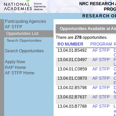
NRC RESEARCH 
PRO
RESEARCH O
Participating Agencies
AF STFP
Opportunities Available at 
Opportunities List
There are
278
opportunities.
Search Opportunities
RO NUMBER
PROGRAM
R
13.04.01.B5492
AF STFP
D
Search Opportunities
C
13.04.01.C0497
AF STFP
F
Apply Now
U
RAP Home
13.04.01.C0859
AF STFP
C
AF STFP Home
A
13.04.01.C0870
AF STFP
C
F
13.04.02.B5798
AF STFP
D
M
13.04.02.B7637
AF STFP
S
13.04.03.B7788
AF STFP
L
a
M