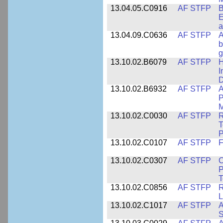
13.04.05.C0916
AF STFP
B
E
a
13.04.09.C0636
AF STFP
A
b
g
13.10.02.B6079
AF STFP
H
I
D
13.10.02.B6932
AF STFP
A
P
M
13.10.02.C0030
AF STFP
R
T
P
13.10.02.C0107
AF STFP
F
13.10.02.C0307
AF STFP
C
P
T
13.10.02.C0856
AF STFP
R
L
13.10.02.C1017
AF STFP
A
S