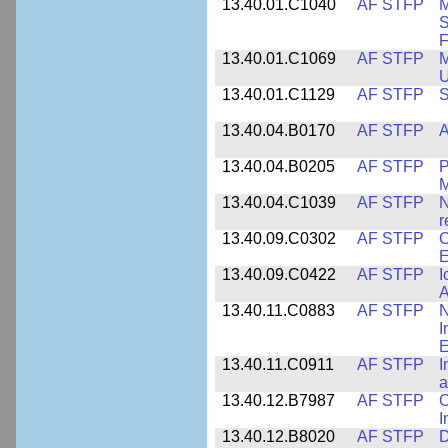
13.40.01.C1040
AF STFP
M
S
F
13.40.01.C1069
AF STFP
M
U
13.40.01.C1129
AF STFP
S
13.40.04.B0170
AF STFP
A
13.40.04.B0205
AF STFP
P
M
13.40.04.C1039
AF STFP
N
r
13.40.09.C0302
AF STFP
C
E
13.40.09.C0422
AF STFP
I
A
13.40.11.C0883
AF STFP
N
I
E
13.40.11.C0911
AF STFP
I
a
13.40.12.B7987
AF STFP
C
I
13.40.12.B8020
AF STFP
D