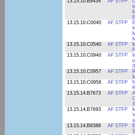
13.15.10.B8434
AF STFP
U
o
M
E
13.15.10.C0040
AF STFP
E
I
M
M
13.15.10.C0540
AF STFP
M
P
13.15.10.C0940
AF STFP
I
u
(
13.15.10.C0957
AF STFP
R
M
13.15.10.C0958
AF STFP
N
R
13.15.14.B7673
AF STFP
A
O
S
13.15.14.B7693
AF STFP
M
V
a
13.15.14.B8388
AF STFP
E
S