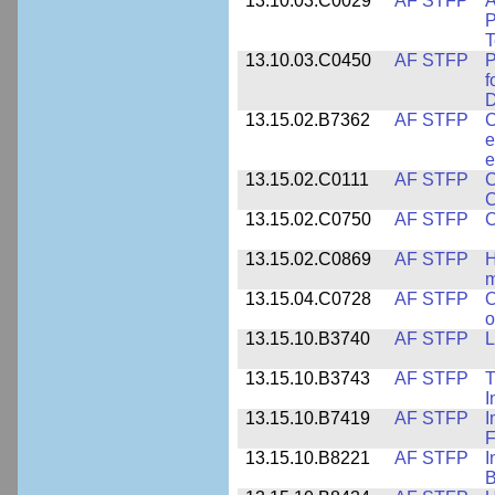
13.10.03.C0029
AF STFP
A
P
T
13.10.03.C0450
AF STFP
P
f
D
13.15.02.B7362
AF STFP
C
e
e
13.15.02.C0111
AF STFP
C
C
13.15.02.C0750
AF STFP
C
13.15.02.C0869
AF STFP
H
m
13.15.04.C0728
AF STFP
O
o
13.15.10.B3740
AF STFP
L
13.15.10.B3743
AF STFP
T
I
13.15.10.B7419
AF STFP
I
F
13.15.10.B8221
AF STFP
I
B