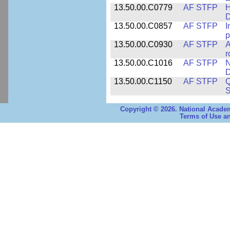
13.50.00.C0779
AF STFP
H
D
13.50.00.C0857
AF STFP
I
p
13.50.00.C0930
AF STFP
A
r
13.50.00.C1016
AF STFP
N
D
13.50.00.C1150
AF STFP
Q
S
Copyright © 2026. National Academ
Terms of Use an