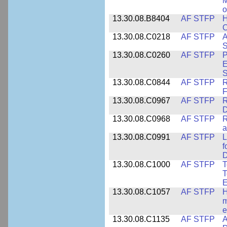
M
o
13.30.08.B8404
AF STFP
H
C
13.30.08.C0218
AF STFP
A
S
13.30.08.C0260
AF STFP
P
E
S
13.30.08.C0844
AF STFP
R
F
13.30.08.C0967
AF STFP
R
D
13.30.08.C0968
AF STFP
R
a
13.30.08.C0991
AF STFP
L
f
D
13.30.08.C1000
AF STFP
T
T
E
13.30.08.C1057
AF STFP
H
m
e
13.30.08.C1135
AF STFP
A