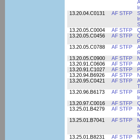
A
I
13.20.04.C0131
AF STFP
S
I
S
13.20.05.C0004
AF STFP
Q
13.20.05.C0456
AF STFP
Q
P
13.20.05.C0788
AF STFP
A
R
13.20.05.C0900
AF STFP
N
13.20.91.C0606
AF STFP
A
13.20.91.C1027
AF STFP
P
13.20.94.B6926
AF STFP
N
13.20.95.C0421
AF STFP
A
T
13.20.96.B6173
AF STFP
R
I
13.20.97.C0016
AF STFP
Q
13.25.01.B4279
AF STFP
N
M
13.25.01.B7041
AF STFP
M
a
S
13.25.01.B8231
AF STFP
N