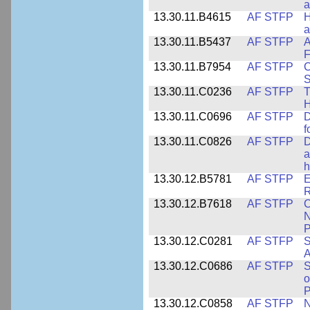
a
13.30.11.B4615
AF STFP
H
a
13.30.11.B5437
AF STFP
A
F
13.30.11.B7954
AF STFP
C
S
13.30.11.C0236
AF STFP
T
H
13.30.11.C0696
AF STFP
D
f
13.30.11.C0826
AF STFP
D
a
h
13.30.12.B5781
AF STFP
E
R
13.30.12.B7618
AF STFP
C
N
P
13.30.12.C0281
AF STFP
S
A
13.30.12.C0686
AF STFP
S
o
P
13.30.12.C0858
AF STFP
N