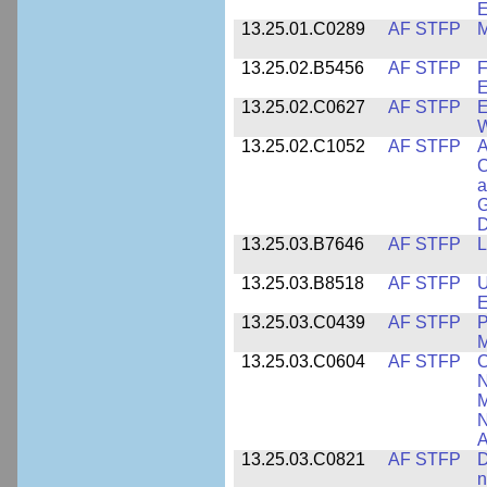
E
13.25.01.C0289
AF STFP
M
13.25.02.B5456
AF STFP
F
E
13.25.02.C0627
AF STFP
E
W
13.25.02.C1052
AF STFP
A
C
a
G
D
13.25.03.B7646
AF STFP
L
13.25.03.B8518
AF STFP
U
E
13.25.03.C0439
AF STFP
P
M
13.25.03.C0604
AF STFP
C
N
M
N
A
13.25.03.C0821
AF STFP
D
n