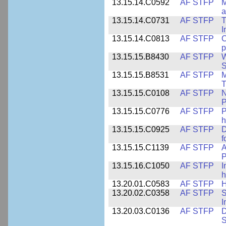
13.15.14.C0592
AF STFP
M
a
13.15.14.C0731
AF STFP
T
I
13.15.14.C0813
AF STFP
C
p
13.15.15.B8430
AF STFP
W
S
13.15.15.B8531
AF STFP
M
T
13.15.15.C0108
AF STFP
N
P
13.15.15.C0776
AF STFP
P
h
13.15.15.C0925
AF STFP
D
f
13.15.15.C1139
AF STFP
A
P
13.15.16.C1050
AF STFP
I
h
13.20.01.C0583
AF STFP
H
13.20.02.C0358
AF STFP
S
I
13.20.03.C0136
AF STFP
D
S