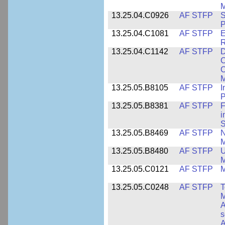
M
13.25.04.C0926
AF STFP
S
P
13.25.04.C1081
AF STFP
E
R
13.25.04.C1142
AF STFP
D
C
C
M
13.25.05.B8105
AF STFP
I
P
13.25.05.B8381
AF STFP
F
i
S
13.25.05.B8469
AF STFP
N
M
13.25.05.B8480
AF STFP
U
M
13.25.05.C0121
AF STFP
M
13.25.05.C0248
AF STFP
T
M
A
s
A