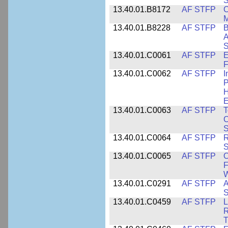
S
13.40.01.B8172
AF STFP
C
M
13.40.01.B8228
AF STFP
B
A
S
13.40.01.C0061
AF STFP
E
F
13.40.01.C0062
AF STFP
I
P
H
E
13.40.01.C0063
AF STFP
T
C
S
13.40.01.C0064
AF STFP
R
S
13.40.01.C0065
AF STFP
O
F
W
13.40.01.C0291
AF STFP
A
S
13.40.01.C0459
AF STFP
L
R
T