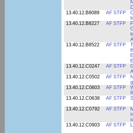
N
D
13.40.12.B8089
AF STFP
C
I
13.40.12.B8227
AF STFP
F
C
t
A
13.40.12.B8522
AF STFP
T
t
E
E
13.40.12.C0247
AF STFP
G
A
13.40.12.C0502
AF STFP
N
g
13.40.12.C0603
AF STFP
W
R
13.40.12.C0638
AF STFP
S
13.40.12.C0792
AF STFP
M
i
i
13.40.12.C0903
AF STFP
L