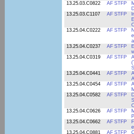
13.25.03.C0822
AF STFP
M
D
13.25.03.C1107
AF STFP
I
E
O
13.25.04.C0222
AF STFP
N
e
a
13.25.04.C0237
AF STFP
E
w
13.25.04.C0319
AF STFP
A
(
S
13.25.04.C0441
AF STFP
A
13.25.04.C0454
AF STFP
A
M
13.25.04.C0582
AF STFP
D
S
C
13.25.04.C0626
AF STFP
M
P
13.25.04.C0662
AF STFP
F
e
13.25.04.C0881
AF STFP
C