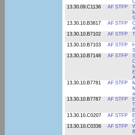
C
13.30.09.C1136
AF STFP
T
M
S
13.30.10.B3817
AF STFP
C
A
13.30.10.B7102
AF STFP
T
13.30.10.B7103
AF STFP
H
S
13.30.10.B7148
AF STFP
S
C
M
E
A
13.30.10.B7781
AF STFP
M
M
a
13.30.10.B7787
AF STFP
E
T
E
13.30.10.C0207
AF STFP
E
C
13.30.10.C0336
AF STFP
W
B