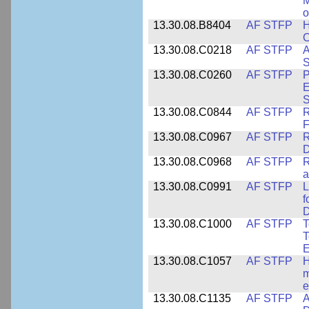
M
o
13.30.08.B8404
AF STFP
H
C
13.30.08.C0218
AF STFP
A
S
13.30.08.C0260
AF STFP
P
E
S
13.30.08.C0844
AF STFP
R
F
13.30.08.C0967
AF STFP
R
D
13.30.08.C0968
AF STFP
R
a
13.30.08.C0991
AF STFP
L
f
D
13.30.08.C1000
AF STFP
T
T
E
13.30.08.C1057
AF STFP
H
m
e
13.30.08.C1135
AF STFP
A