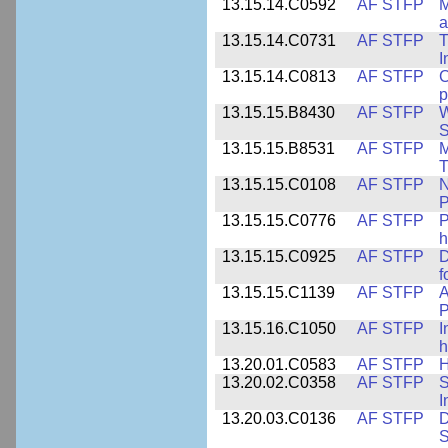
13.15.14.C0592
AF STFP
M
a
13.15.14.C0731
AF STFP
T
I
13.15.14.C0813
AF STFP
C
p
13.15.15.B8430
AF STFP
W
S
13.15.15.B8531
AF STFP
M
T
13.15.15.C0108
AF STFP
N
P
13.15.15.C0776
AF STFP
P
h
13.15.15.C0925
AF STFP
D
f
13.15.15.C1139
AF STFP
A
P
13.15.16.C1050
AF STFP
I
h
13.20.01.C0583
AF STFP
H
13.20.02.C0358
AF STFP
S
I
13.20.03.C0136
AF STFP
D
S