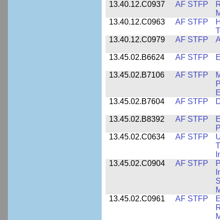
13.40.12.C0937
AF STFP
R
M
13.40.12.C0963
AF STFP
H
T
13.40.12.C0979
AF STFP
A
13.45.02.B6624
AF STFP
E
13.45.02.B7106
AF STFP
M
P
E
13.45.02.B7604
AF STFP
D
13.45.02.B8392
AF STFP
E
P
13.45.02.C0634
AF STFP
U
T
I
13.45.02.C0904
AF STFP
P
I
S
M
13.45.02.C0961
AF STFP
E
R
M