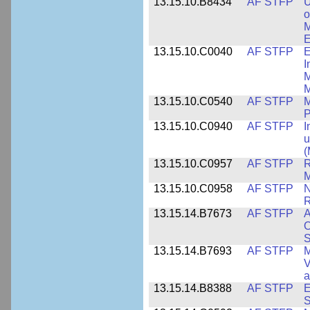
13.15.10.B8434
AF STFP
U
o
M
E
13.15.10.C0040
AF STFP
E
I
M
M
13.15.10.C0540
AF STFP
M
P
13.15.10.C0940
AF STFP
I
u
(
13.15.10.C0957
AF STFP
R
M
13.15.10.C0958
AF STFP
N
R
13.15.14.B7673
AF STFP
A
O
S
13.15.14.B7693
AF STFP
M
V
a
13.15.14.B8388
AF STFP
E
S