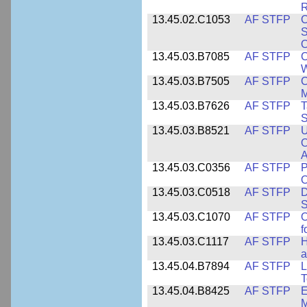
R
13.45.02.C1053
AF STFP
C
S
O
13.45.03.B7085
AF STFP
C
W
13.45.03.B7505
AF STFP
C
M
13.45.03.B7626
AF STFP
T
S
13.45.03.B8521
AF STFP
U
O
A
13.45.03.C0356
AF STFP
P
O
13.45.03.C0518
AF STFP
D
S
13.45.03.C1070
AF STFP
O
f
13.45.03.C1117
AF STFP
H
a
13.45.04.B7894
AF STFP
L
T
13.45.04.B8425
AF STFP
E
M