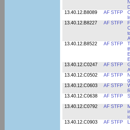
N
D
13.40.12.B8089
AF STFP
C
I
13.40.12.B8227
AF STFP
F
C
t
A
13.40.12.B8522
AF STFP
T
t
E
E
13.40.12.C0247
AF STFP
G
A
13.40.12.C0502
AF STFP
N
g
13.40.12.C0603
AF STFP
W
R
13.40.12.C0638
AF STFP
S
13.40.12.C0792
AF STFP
M
i
i
13.40.12.C0903
AF STFP
L