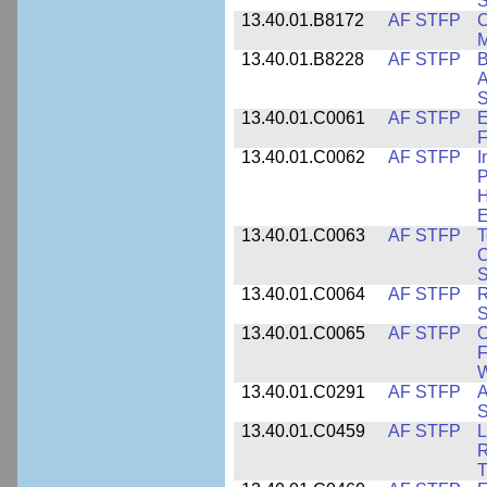
S
13.40.01.B8172
AF STFP
C
M
13.40.01.B8228
AF STFP
B
A
S
13.40.01.C0061
AF STFP
E
F
13.40.01.C0062
AF STFP
I
P
H
E
13.40.01.C0063
AF STFP
T
C
S
13.40.01.C0064
AF STFP
R
S
13.40.01.C0065
AF STFP
O
F
W
13.40.01.C0291
AF STFP
A
S
13.40.01.C0459
AF STFP
L
R
T