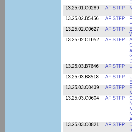
E
13.25.01.C0289
AF STFP
M
13.25.02.B5456
AF STFP
F
E
13.25.02.C0627
AF STFP
E
W
13.25.02.C1052
AF STFP
A
C
a
G
D
13.25.03.B7646
AF STFP
L
13.25.03.B8518
AF STFP
U
E
13.25.03.C0439
AF STFP
P
M
13.25.03.C0604
AF STFP
C
N
M
N
A
13.25.03.C0821
AF STFP
D
n