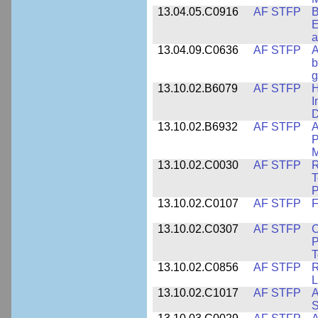
13.04.05.C0916
AF STFP
B
E
a
13.04.09.C0636
AF STFP
A
b
g
13.10.02.B6079
AF STFP
H
I
D
13.10.02.B6932
AF STFP
A
P
M
13.10.02.C0030
AF STFP
R
T
P
13.10.02.C0107
AF STFP
F
13.10.02.C0307
AF STFP
C
P
T
13.10.02.C0856
AF STFP
R
L
13.10.02.C1017
AF STFP
A
S