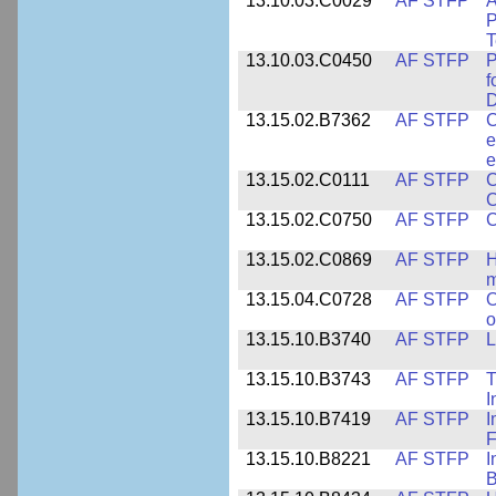
13.10.03.C0029
AF STFP
A
P
T
13.10.03.C0450
AF STFP
P
f
D
13.15.02.B7362
AF STFP
C
e
e
13.15.02.C0111
AF STFP
C
C
13.15.02.C0750
AF STFP
C
13.15.02.C0869
AF STFP
H
m
13.15.04.C0728
AF STFP
O
o
13.15.10.B3740
AF STFP
L
13.15.10.B3743
AF STFP
T
I
13.15.10.B7419
AF STFP
I
F
13.15.10.B8221
AF STFP
I
B