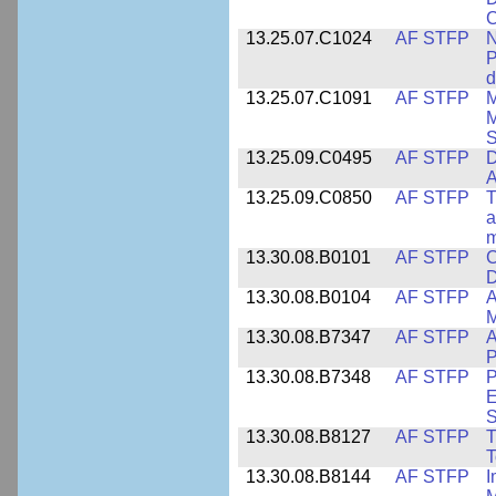
C
13.25.07.C1024
AF STFP
N
P
d
13.25.07.C1091
AF STFP
M
M
S
13.25.09.C0495
AF STFP
D
A
13.25.09.C0850
AF STFP
T
a
m
13.30.08.B0101
AF STFP
C
D
13.30.08.B0104
AF STFP
A
M
13.30.08.B7347
AF STFP
A
P
13.30.08.B7348
AF STFP
P
E
S
13.30.08.B8127
AF STFP
T
T
13.30.08.B8144
AF STFP
I