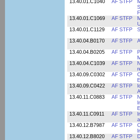
13.40.01.C1040
AF STFP
M
S
F
13.40.01.C1069
AF STFP
M
U
13.40.01.C1129
AF STFP
S
13.40.04.B0170
AF STFP
A
13.40.04.B0205
AF STFP
P
M
13.40.04.C1039
AF STFP
N
r
13.40.09.C0302
AF STFP
C
E
13.40.09.C0422
AF STFP
I
A
13.40.11.C0883
AF STFP
N
I
E
13.40.11.C0911
AF STFP
I
a
13.40.12.B7987
AF STFP
C
I
13.40.12.B8020
AF STFP
D