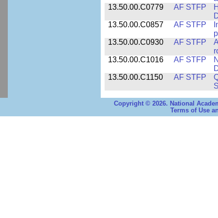
13.50.00.C0779
AF STFP
H
D
13.50.00.C0857
AF STFP
I
p
13.50.00.C0930
AF STFP
A
r
13.50.00.C1016
AF STFP
N
D
13.50.00.C1150
AF STFP
Q
S
Copyright © 2026. National Academ
Terms of Use an