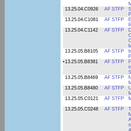
M
13.25.04.C0926
AF STFP
S
P
13.25.04.C1081
AF STFP
E
R
13.25.04.C1142
AF STFP
D
C
C
M
13.25.05.B8105
AF STFP
I
P
•
13.25.05.B8381
AF STFP
F
i
S
13.25.05.B8469
AF STFP
N
M
13.25.05.B8480
AF STFP
U
M
13.25.05.C0121
AF STFP
M
13.25.05.C0248
AF STFP
T
M
A
s
A