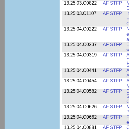
13.25.03.C0822
AF STFP
M
D
13.25.03.C1107
AF STFP
I
E
O
13.25.04.C0222
AF STFP
N
e
a
13.25.04.C0237
AF STFP
E
w
13.25.04.C0319
AF STFP
A
(
S
13.25.04.C0441
AF STFP
A
13.25.04.C0454
AF STFP
A
M
13.25.04.C0582
AF STFP
D
S
C
13.25.04.C0626
AF STFP
M
P
13.25.04.C0662
AF STFP
F
e
13.25.04.C0881
AF STFP
C