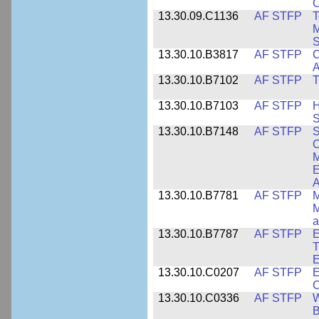
C
13.30.09.C1136
AF STFP
T
M
S
13.30.10.B3817
AF STFP
C
A
13.30.10.B7102
AF STFP
T
13.30.10.B7103
AF STFP
H
S
13.30.10.B7148
AF STFP
S
C
M
E
A
13.30.10.B7781
AF STFP
M
M
a
13.30.10.B7787
AF STFP
E
T
E
13.30.10.C0207
AF STFP
E
C
13.30.10.C0336
AF STFP
W
B