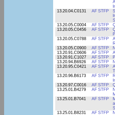
A
I
13.20.04.C0131
AF STFP
S
I
S
13.20.05.C0004
AF STFP
Q
13.20.05.C0456
AF STFP
Q
P
13.20.05.C0788
AF STFP
A
R
13.20.05.C0900
AF STFP
N
13.20.91.C0606
AF STFP
A
13.20.91.C1027
AF STFP
P
13.20.94.B6926
AF STFP
N
13.20.95.C0421
AF STFP
A
T
13.20.96.B6173
AF STFP
R
I
13.20.97.C0016
AF STFP
Q
13.25.01.B4279
AF STFP
N
M
13.25.01.B7041
AF STFP
M
a
S
13.25.01.B8231
AF STFP
N