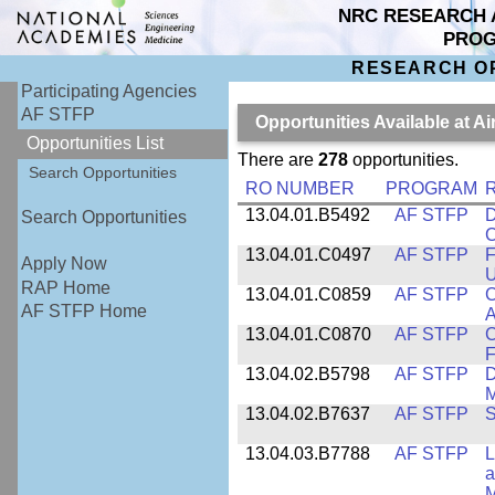
NRC RESEARCH 
PRO
RESEARCH O
Participating Agencies
AF STFP
Opportunities Available at 
Opportunities List
There are
278
opportunities.
Search Opportunities
RO NUMBER
PROGRAM
R
13.04.01.B5492
AF STFP
D
Search Opportunities
C
13.04.01.C0497
AF STFP
F
Apply Now
U
RAP Home
13.04.01.C0859
AF STFP
C
AF STFP Home
A
13.04.01.C0870
AF STFP
C
F
13.04.02.B5798
AF STFP
D
M
13.04.02.B7637
AF STFP
S
13.04.03.B7788
AF STFP
L
a
M