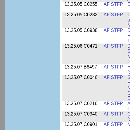
13.25.05.C0255
AF STFP
E
13.25.05.C0282
AF STFP
C
a
M
13.25.05.C0938
AF STFP
D
P
T
13.25.06.C0471
AF STFP
D
S
M
C
13.25.07.B8497
AF STFP
H
f
13.25.07.C0046
AF STFP
S
P
M
C
E
13.25.07.C0216
AF STFP
A
C
13.25.07.C0340
AF STFP
C
f
13.25.07.C0901
AF STFP
M
D