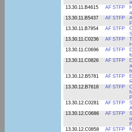
a
13.30.11.B4615
AF STFP
H
a
13.30.11.B5437
AF STFP
A
F
13.30.11.B7954
AF STFP
C
S
13.30.11.C0236
AF STFP
T
H
13.30.11.C0696
AF STFP
D
f
13.30.11.C0826
AF STFP
D
a
h
13.30.12.B5781
AF STFP
E
R
13.30.12.B7618
AF STFP
C
N
P
13.30.12.C0281
AF STFP
S
A
13.30.12.C0686
AF STFP
S
o
P
13.30.12.C0858
AF STFP
N