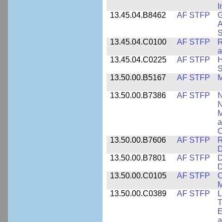
I
13.45.04.B8462
AF STFP
G
A
S
13.45.04.C0100
AF STFP
R
a
13.45.04.C0225
AF STFP
H
S
13.50.00.B5167
AF STFP
M
13.50.00.B7386
AF STFP
N
N
M
a
C
13.50.00.B7606
AF STFP
R
D
13.50.00.B7801
AF STFP
D
D
13.50.00.C0105
AF STFP
O
M
13.50.00.C0389
AF STFP
L
T
E
a