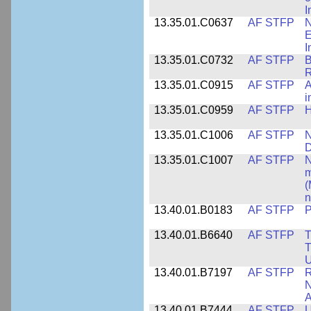
I
13.35.01.C0637
AF STFP
N
E
I
13.35.01.C0732
AF STFP
B
R
13.35.01.C0915
AF STFP
A
i
13.35.01.C0959
AF STFP
H
13.35.01.C1006
AF STFP
N
D
13.35.01.C1007
AF STFP
N
m
(
n
13.40.01.B0183
AF STFP
P
13.40.01.B6640
AF STFP
T
T
U
13.40.01.B7197
AF STFP
R
N
A
13.40.01.B7444
AF STFP
U