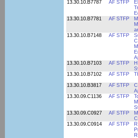
13.30.10.B7787
AF STFP
E
T
E
13.30.10.B7781
AF STFP
M
M
a
13.30.10.B7148
AF STFP
S
C
M
E
A
13.30.10.B7103
AF STFP
H
S
13.30.10.B7102
AF STFP
T
13.30.10.B3817
AF STFP
C
A
13.30.09.C1136
AF STFP
T
M
S
13.30.09.C0927
AF STFP
M
C
13.30.09.C0914
AF STFP
R
P
R