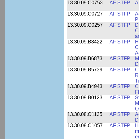
13.30.09.C0753
AF STFP
A
13.30.09.C0727
AF STFP
A
P
13.30.09.C0257
AF STFP
D
C
a
13.30.09.B8422
AF STFP
H
C
A
13.30.09.B6873
AF STFP
M
D
13.30.09.B5739
AF STFP
C
R
T
13.30.09.B4943
AF STFP
C
F
13.30.09.B0123
AF STFP
S
M
O
13.30.08.C1135
AF STFP
A
D
13.30.08.C1057
AF STFP
H
m
e