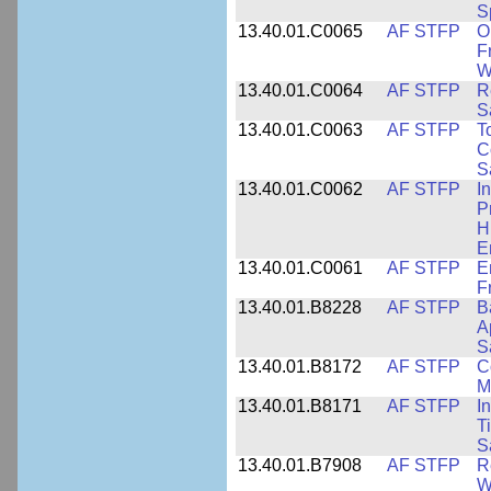
S
13.40.01.C0065
AF STFP
O
F
W
13.40.01.C0064
AF STFP
R
S
13.40.01.C0063
AF STFP
T
C
S
13.40.01.C0062
AF STFP
I
P
H
E
13.40.01.C0061
AF STFP
E
F
13.40.01.B8228
AF STFP
B
A
S
13.40.01.B8172
AF STFP
C
M
13.40.01.B8171
AF STFP
I
T
S
13.40.01.B7908
AF STFP
R
W