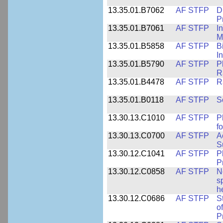
13.35.01.B7062
AF STFP
D
P
13.35.01.B7061
AF STFP
I
M
13.35.01.B5858
AF STFP
B
I
13.35.01.B5790
AF STFP
P
R
13.35.01.B4478
AF STFP
R
13.35.01.B0118
AF STFP
S
13.30.13.C1010
AF STFP
P
f
13.30.13.C0700
AF STFP
A
S
13.30.12.C1041
AF STFP
P
P
13.30.12.C0858
AF STFP
N
s
h
13.30.12.C0686
AF STFP
S
o
P