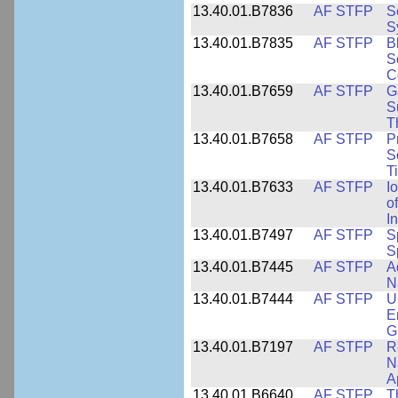
13.40.01.B7836
AF STFP
S
S
13.40.01.B7835
AF STFP
B
S
C
13.40.01.B7659
AF STFP
G
S
T
13.40.01.B7658
AF STFP
P
S
T
13.40.01.B7633
AF STFP
I
o
I
13.40.01.B7497
AF STFP
S
S
13.40.01.B7445
AF STFP
A
N
13.40.01.B7444
AF STFP
U
E
G
13.40.01.B7197
AF STFP
R
N
Ap
13.40.01.B6640
AF STFP
T