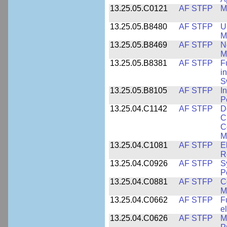
13.25.05.C0121
AF STFP
M
13.25.05.B8480
AF STFP
U
M
13.25.05.B8469
AF STFP
N
M
13.25.05.B8381
AF STFP
F
i
S
13.25.05.B8105
AF STFP
I
P
13.25.04.C1142
AF STFP
D
C
C
M
13.25.04.C1081
AF STFP
E
R
13.25.04.C0926
AF STFP
S
P
13.25.04.C0881
AF STFP
C
M
13.25.04.C0662
AF STFP
F
e
13.25.04.C0626
AF STFP
M