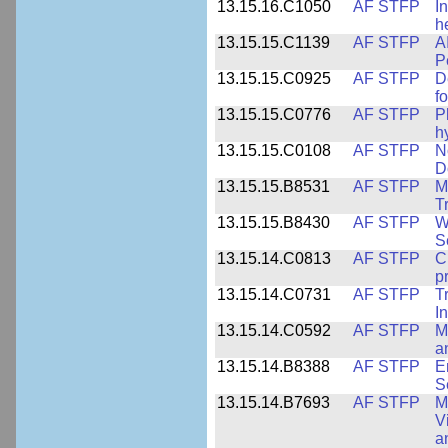
13.15.16.C1050
AF STFP
I
h
13.15.15.C1139
AF STFP
A
P
13.15.15.C0925
AF STFP
D
f
13.15.15.C0776
AF STFP
P
h
13.15.15.C0108
AF STFP
N
D
13.15.15.B8531
AF STFP
M
T
13.15.15.B8430
AF STFP
W
S
13.15.14.C0813
AF STFP
C
p
13.15.14.C0731
AF STFP
T
I
13.15.14.C0592
AF STFP
M
a
13.15.14.B8388
AF STFP
E
S
13.15.14.B7693
AF STFP
M
V
a