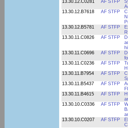
13.30.12.C0281
AF STFP
S
A
13.30.12.B7618
AF STFP
C
N
P
13.30.12.B5781
AF STFP
E
R
13.30.11.C0826
AF STFP
D
a
h
13.30.11.C0696
AF STFP
D
f
13.30.11.C0236
AF STFP
T
H
13.30.11.B7954
AF STFP
C
S
13.30.11.B5437
AF STFP
A
F
13.30.11.B4615
AF STFP
H
a
13.30.10.C0336
AF STFP
W
B
a
13.30.10.C0207
AF STFP
E
C