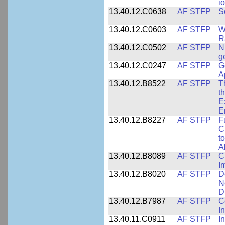
i
13.40.12.C0638
AF STFP
S
13.40.12.C0603
AF STFP
W
R
13.40.12.C0502
AF STFP
N
g
13.40.12.C0247
AF STFP
G
A
13.40.12.B8522
AF STFP
T
t
E
E
13.40.12.B8227
AF STFP
F
C
t
Ab
13.40.12.B8089
AF STFP
C
I
13.40.12.B8020
AF STFP
D
N
D
13.40.12.B7987
AF STFP
C
I
13.40.11.C0911
AF STFP
I