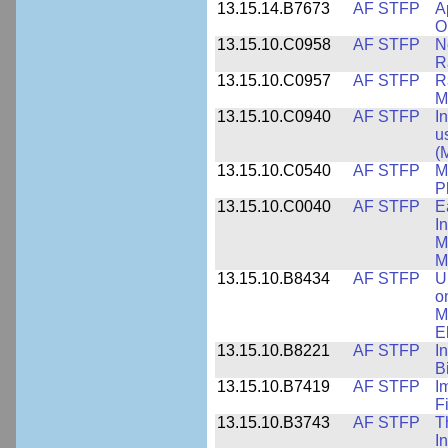
13.15.14.B7673
AF STFP
A
O
13.15.10.C0958
AF STFP
N
R
13.15.10.C0957
AF STFP
R
M
13.15.10.C0940
AF STFP
I
u
(
13.15.10.C0540
AF STFP
M
P
13.15.10.C0040
AF STFP
E
I
M
M
13.15.10.B8434
AF STFP
U
o
M
E
13.15.10.B8221
AF STFP
I
B
13.15.10.B7419
AF STFP
I
F
13.15.10.B3743
AF STFP
T
I