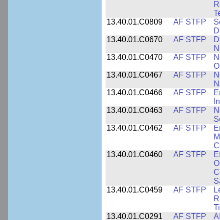
R
T
13.40.01.C0809
AF STFP
S
D
13.40.01.C0670
AF STFP
D
N
13.40.01.C0470
AF STFP
N
O
13.40.01.C0467
AF STFP
N
N
13.40.01.C0466
AF STFP
E
I
13.40.01.C0463
AF STFP
N
S
13.40.01.C0462
AF STFP
E
M
C
13.40.01.C0460
AF STFP
E
O
C
S
13.40.01.C0459
AF STFP
L
R
T
13.40.01.C0291
AF STFP
A