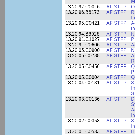
M
13.20.97.C0016
AF STFP
Q
13.20.96.B6173
AF STFP
R
I
13.20.95.C0421
AF STFP
A
i
13.20.94.B6926
AF STFP
N
13.20.91.C1027
AF STFP
P
13.20.91.C0606
AF STFP
A
13.20.05.C0900
AF STFP
N
13.20.05.C0788
AF STFP
A
R
13.20.05.C0456
AF STFP
Q
P
13.20.05.C0004
AF STFP
Q
13.20.04.C0131
AF STFP
S
I
S
13.20.03.C0136
AF STFP
D
S
A
I
13.20.02.C0358
AF STFP
S
I
13.20.01.C0583
AF STFP
H