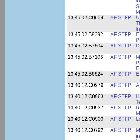
I
S
M
13.45.02.C0634
AF STFP
U
T
I
13.45.02.B8392
AF STFP
E
P
13.45.02.B7604
AF STFP
D
13.45.02.B7106
AF STFP
M
P
E
13.45.02.B6624
AF STFP
E
13.40.12.C0979
AF STFP
A
13.40.12.C0963
AF STFP
H
T
13.40.12.C0937
AF STFP
R
M
13.40.12.C0903
AF STFP
L
13.40.12.C0792
AF STFP
M
i