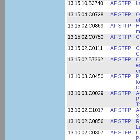
13.15.10.B3740
AF STFP
L
13.15.04.C0728
AF STFP
O
o
13.15.02.C0869
AF STFP
H
m
13.15.02.C0750
AF STFP
C
13.15.02.C0111
AF STFP
C
C
13.15.02.B7362
AF STFP
C
e
e
13.10.03.C0450
AF STFP
P
f
D
13.10.03.C0029
AF STFP
A
P
T
13.10.02.C1017
AF STFP
A
S
13.10.02.C0856
AF STFP
R
L
13.10.02.C0307
AF STFP
C
P