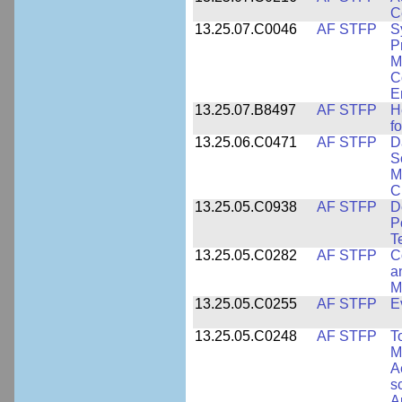
C
13.25.07.C0046
AF STFP
S
P
M
C
E
13.25.07.B8497
AF STFP
H
f
13.25.06.C0471
AF STFP
D
S
M
C
13.25.05.C0938
AF STFP
D
P
T
13.25.05.C0282
AF STFP
C
a
M
13.25.05.C0255
AF STFP
E
13.25.05.C0248
AF STFP
T
M
A
s
A