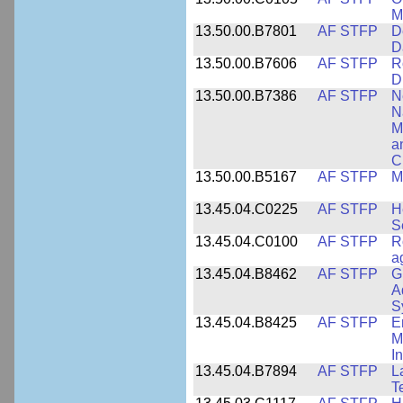
M
13.50.00.B7801
AF STFP
D
D
13.50.00.B7606
AF STFP
R
D
13.50.00.B7386
AF STFP
N
N
M
a
C
13.50.00.B5167
AF STFP
M
13.45.04.C0225
AF STFP
H
S
13.45.04.C0100
AF STFP
R
a
13.45.04.B8462
AF STFP
G
A
S
13.45.04.B8425
AF STFP
E
M
I
13.45.04.B7894
AF STFP
L
T