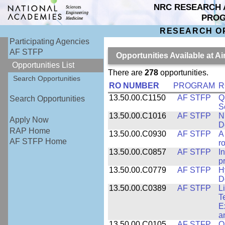
NRC RESEARCH 
PRO
RESEARCH O
Participating Agencies
AF STFP
Opportunities Available at 
Opportunities List
There are
278
opportunities.
Search Opportunities
RO NUMBER
PROGRAM
R
13.50.00.C1150
AF STFP
Q
Search Opportunities
S
13.50.00.C1016
AF STFP
N
Apply Now
D
RAP Home
13.50.00.C0930
AF STFP
A
AF STFP Home
ro
13.50.00.C0857
AF STFP
I
p
13.50.00.C0779
AF STFP
H
D
13.50.00.C0389
AF STFP
L
T
E
a
13.50.00.C0105
AF STFP
O