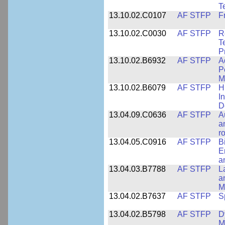
T
13.10.02.C0107
AF STFP
F
13.10.02.C0030
AF STFP
R
T
P
13.10.02.B6932
AF STFP
A
P
M
13.10.02.B6079
AF STFP
H
I
D
13.04.09.C0636
AF STFP
A
a
r
13.04.05.C0916
AF STFP
B
E
a
13.04.03.B7788
AF STFP
L
a
M
13.04.02.B7637
AF STFP
S
13.04.02.B5798
AF STFP
D
M