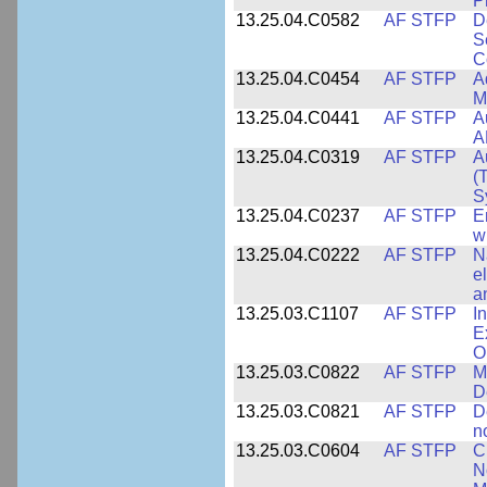
P
13.25.04.C0582
AF STFP
D
S
C
13.25.04.C0454
AF STFP
A
M
13.25.04.C0441
AF STFP
A
A
13.25.04.C0319
AF STFP
A
(
S
13.25.04.C0237
AF STFP
E
w
13.25.04.C0222
AF STFP
N
e
a
13.25.03.C1107
AF STFP
I
E
O
13.25.03.C0822
AF STFP
M
D
13.25.03.C0821
AF STFP
D
n
13.25.03.C0604
AF STFP
C
N