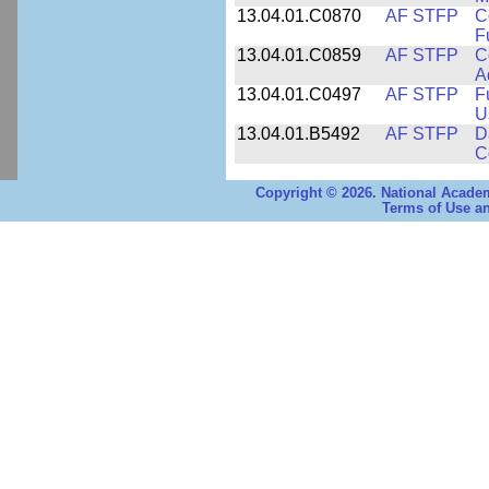
13.04.01.C0870
AF STFP
C
F
13.04.01.C0859
AF STFP
C
A
13.04.01.C0497
AF STFP
F
U
13.04.01.B5492
AF STFP
D
C
Copyright © 2026. National Academ
Terms of Use an