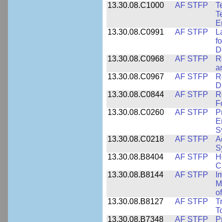
13.30.08.C1000
AF STFP
T
T
E
13.30.08.C0991
AF STFP
L
f
D
13.30.08.C0968
AF STFP
R
a
13.30.08.C0967
AF STFP
R
D
13.30.08.C0844
AF STFP
R
F
13.30.08.C0260
AF STFP
P
E
S
13.30.08.C0218
AF STFP
A
S
13.30.08.B8404
AF STFP
H
C
13.30.08.B8144
AF STFP
I
M
o
13.30.08.B8127
AF STFP
T
T
13.30.08.B7348
AF STFP
P