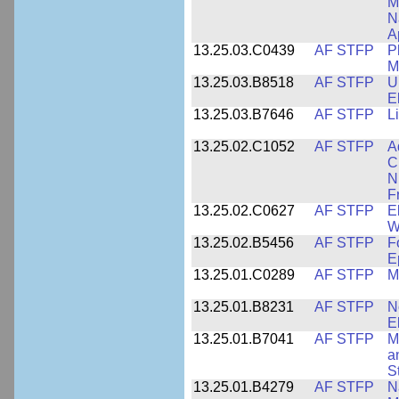
M
N
A
13.25.03.C0439
AF STFP
P
M
13.25.03.B8518
AF STFP
U
E
13.25.03.B7646
AF STFP
L
13.25.02.C1052
AF STFP
A
C
N
F
13.25.02.C0627
AF STFP
E
W
13.25.02.B5456
AF STFP
F
E
13.25.01.C0289
AF STFP
M
13.25.01.B8231
AF STFP
N
E
13.25.01.B7041
AF STFP
M
a
S
13.25.01.B4279
AF STFP
N