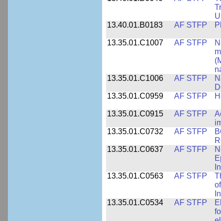
T
U
13.40.01.B0183
AF STFP
P
13.35.01.C1007
AF STFP
N
m
(
n
13.35.01.C1006
AF STFP
N
D
13.35.01.C0959
AF STFP
H
13.35.01.C0915
AF STFP
A
i
13.35.01.C0732
AF STFP
B
R
13.35.01.C0637
AF STFP
N
E
I
13.35.01.C0563
AF STFP
T
o
I
13.35.01.C0534
AF STFP
E
f
e