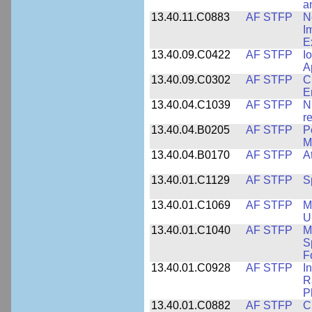
a
13.40.11.C0883
AF STFP
N
I
E
13.40.09.C0422
AF STFP
I
A
13.40.09.C0302
AF STFP
C
E
13.40.04.C1039
AF STFP
N
r
13.40.04.B0205
AF STFP
P
M
13.40.04.B0170
AF STFP
A
13.40.01.C1129
AF STFP
S
13.40.01.C1069
AF STFP
M
U
13.40.01.C1040
AF STFP
M
S
F
13.40.01.C0928
AF STFP
I
R
P
13.40.01.C0882
AF STFP
C