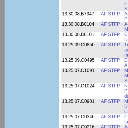
E
S
13.30.08.B7347
AF STFP
A
P
13.30.08.B0104
AF STFP
A
M
13.30.08.B0101
AF STFP
C
D
13.25.09.C0850
AF STFP
T
a
m
13.25.09.C0495
AF STFP
D
A
13.25.07.C1091
AF STFP
M
M
S
13.25.07.C1024
AF STFP
N
P
d
13.25.07.C0901
AF STFP
M
D
C
13.25.07.C0340
AF STFP
C
f
13.25.07.C0216
AF STFP
A