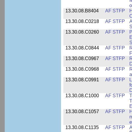
M
o
13.30.08.B8404
AF STFP
H
C
13.30.08.C0218
AF STFP
A
S
13.30.08.C0260
AF STFP
P
E
S
13.30.08.C0844
AF STFP
R
F
13.30.08.C0967
AF STFP
R
D
13.30.08.C0968
AF STFP
R
a
13.30.08.C0991
AF STFP
L
f
D
13.30.08.C1000
AF STFP
T
T
E
13.30.08.C1057
AF STFP
H
m
e
13.30.08.C1135
AF STFP
A