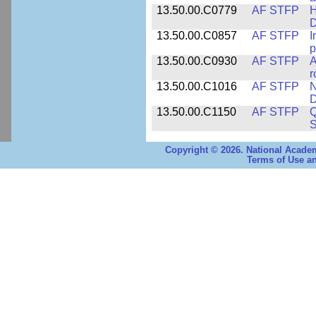
13.50.00.C0779
AF STFP
H
D
13.50.00.C0857
AF STFP
I
p
13.50.00.C0930
AF STFP
A
r
13.50.00.C1016
AF STFP
N
D
13.50.00.C1150
AF STFP
Q
S
Copyright © 2026. National Academ
Terms of Use an