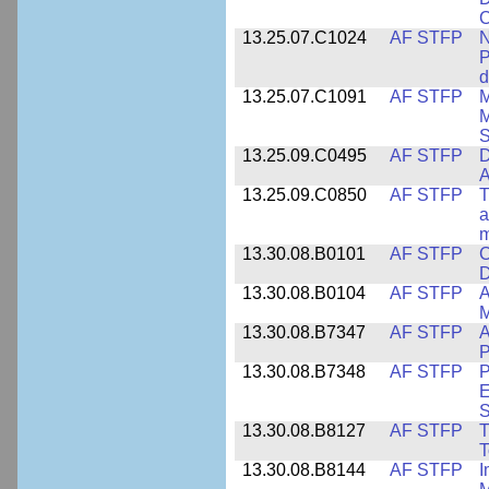
C
13.25.07.C1024
AF STFP
N
P
d
13.25.07.C1091
AF STFP
M
M
S
13.25.09.C0495
AF STFP
D
A
13.25.09.C0850
AF STFP
T
a
m
13.30.08.B0101
AF STFP
C
D
13.30.08.B0104
AF STFP
A
M
13.30.08.B7347
AF STFP
A
P
13.30.08.B7348
AF STFP
P
E
S
13.30.08.B8127
AF STFP
T
T
13.30.08.B8144
AF STFP
I