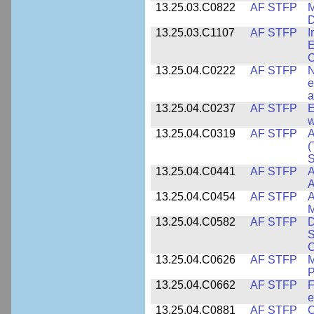
13.25.03.C0822
AF STFP
M
D
13.25.03.C1107
AF STFP
I
E
O
13.25.04.C0222
AF STFP
N
e
a
13.25.04.C0237
AF STFP
E
w
13.25.04.C0319
AF STFP
A
(
S
13.25.04.C0441
AF STFP
A
13.25.04.C0454
AF STFP
A
M
13.25.04.C0582
AF STFP
D
S
C
13.25.04.C0626
AF STFP
M
P
13.25.04.C0662
AF STFP
F
e
13.25.04.C0881
AF STFP
C