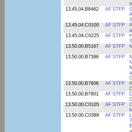
I
13.45.04.B8462
AF STFP
G
A
S
13.45.04.C0100
AF STFP
R
a
13.45.04.C0225
AF STFP
H
S
13.50.00.B5167
AF STFP
M
13.50.00.B7386
AF STFP
N
N
M
a
C
13.50.00.B7606
AF STFP
R
D
13.50.00.B7801
AF STFP
D
D
13.50.00.C0105
AF STFP
O
M
13.50.00.C0389
AF STFP
L
T
E
a