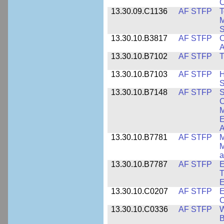
C
13.30.09.C1136
AF STFP
T
M
S
13.30.10.B3817
AF STFP
C
A
13.30.10.B7102
AF STFP
T
13.30.10.B7103
AF STFP
H
S
13.30.10.B7148
AF STFP
S
C
M
E
A
13.30.10.B7781
AF STFP
M
M
a
13.30.10.B7787
AF STFP
E
T
E
13.30.10.C0207
AF STFP
E
C
13.30.10.C0336
AF STFP
W
B