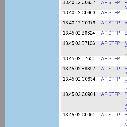
13.40.12.C0937
AF STFP
R
M
13.40.12.C0963
AF STFP
H
T
13.40.12.C0979
AF STFP
A
13.45.02.B6624
AF STFP
E
13.45.02.B7106
AF STFP
M
P
E
13.45.02.B7604
AF STFP
D
13.45.02.B8392
AF STFP
E
P
13.45.02.C0634
AF STFP
U
T
I
13.45.02.C0904
AF STFP
P
I
S
M
13.45.02.C0961
AF STFP
E
R
M