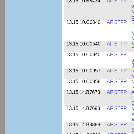
13.15.10.B8434
AF STFP
U
o
M
E
13.15.10.C0040
AF STFP
E
I
M
M
13.15.10.C0540
AF STFP
M
P
13.15.10.C0940
AF STFP
I
u
(
13.15.10.C0957
AF STFP
R
M
13.15.10.C0958
AF STFP
N
R
13.15.14.B7673
AF STFP
A
O
S
13.15.14.B7693
AF STFP
M
V
a
13.15.14.B8388
AF STFP
E
S