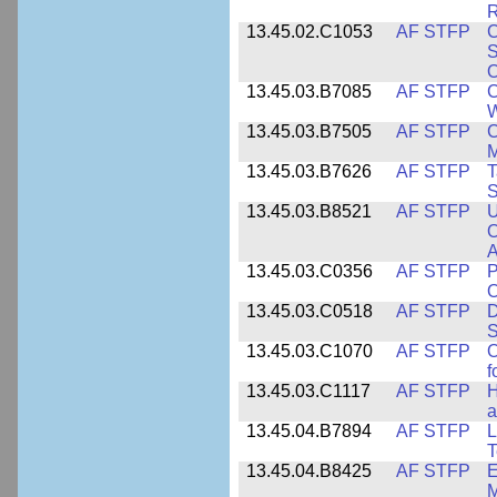
R
13.45.02.C1053
AF STFP
C
S
O
13.45.03.B7085
AF STFP
C
W
13.45.03.B7505
AF STFP
C
M
13.45.03.B7626
AF STFP
T
S
13.45.03.B8521
AF STFP
U
O
A
13.45.03.C0356
AF STFP
P
O
13.45.03.C0518
AF STFP
D
S
13.45.03.C1070
AF STFP
O
f
13.45.03.C1117
AF STFP
H
a
13.45.04.B7894
AF STFP
L
T
13.45.04.B8425
AF STFP
E
M