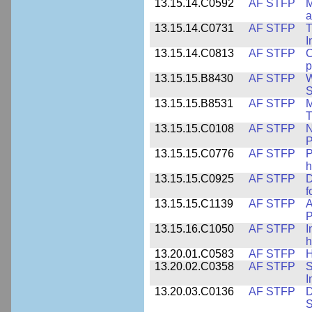
13.15.14.C0592
AF STFP
M
a
13.15.14.C0731
AF STFP
T
I
13.15.14.C0813
AF STFP
C
p
13.15.15.B8430
AF STFP
W
S
13.15.15.B8531
AF STFP
M
T
13.15.15.C0108
AF STFP
N
P
13.15.15.C0776
AF STFP
P
h
13.15.15.C0925
AF STFP
D
f
13.15.15.C1139
AF STFP
A
P
13.15.16.C1050
AF STFP
I
h
13.20.01.C0583
AF STFP
H
13.20.02.C0358
AF STFP
S
I
13.20.03.C0136
AF STFP
D
S