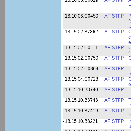
13.10.03.C0029
AF STFP
A
P
T
13.10.03.C0450
AF STFP
P
f
D
13.15.02.B7362
AF STFP
C
e
e
13.15.02.C0111
AF STFP
C
C
13.15.02.C0750
AF STFP
C
13.15.02.C0869
AF STFP
H
m
13.15.04.C0728
AF STFP
O
o
13.15.10.B3740
AF STFP
L
13.15.10.B3743
AF STFP
T
I
13.15.10.B7419
AF STFP
I
F
•
13.15.10.B8221
AF STFP
I
B