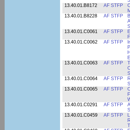
S
13.40.01.B8172
AF STFP
C
M
13.40.01.B8228
AF STFP
B
A
S
13.40.01.C0061
AF STFP
E
F
13.40.01.C0062
AF STFP
I
P
H
E
13.40.01.C0063
AF STFP
T
C
S
13.40.01.C0064
AF STFP
R
S
13.40.01.C0065
AF STFP
O
F
W
13.40.01.C0291
AF STFP
A
S
13.40.01.C0459
AF STFP
L
R
T