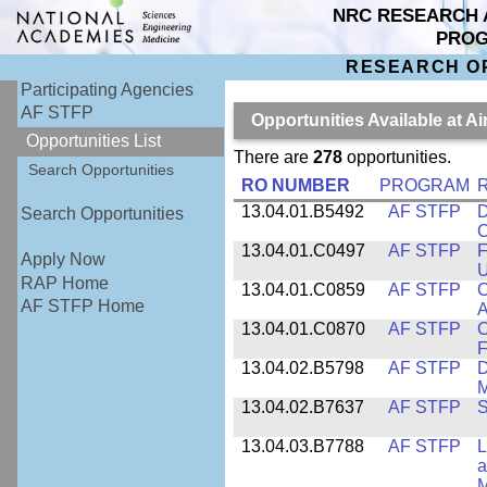
NRC RESEARCH 
PRO
RESEARCH O
Participating Agencies
AF STFP
Opportunities Available at 
Opportunities List
There are
278
opportunities.
Search Opportunities
RO NUMBER
PROGRAM
R
13.04.01.B5492
AF STFP
D
Search Opportunities
C
13.04.01.C0497
AF STFP
F
Apply Now
U
RAP Home
13.04.01.C0859
AF STFP
C
AF STFP Home
A
13.04.01.C0870
AF STFP
C
F
13.04.02.B5798
AF STFP
D
M
13.04.02.B7637
AF STFP
S
13.04.03.B7788
AF STFP
L
a
M