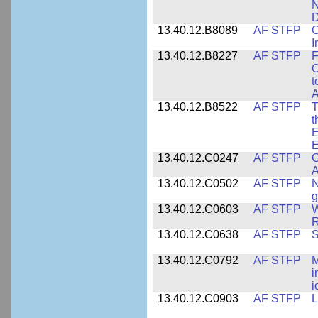
N
D
13.40.12.B8089
AF STFP
C
I
13.40.12.B8227
AF STFP
F
C
t
A
13.40.12.B8522
AF STFP
T
t
E
E
13.40.12.C0247
AF STFP
G
A
13.40.12.C0502
AF STFP
N
g
13.40.12.C0603
AF STFP
W
R
13.40.12.C0638
AF STFP
S
13.40.12.C0792
AF STFP
M
i
i
13.40.12.C0903
AF STFP
L