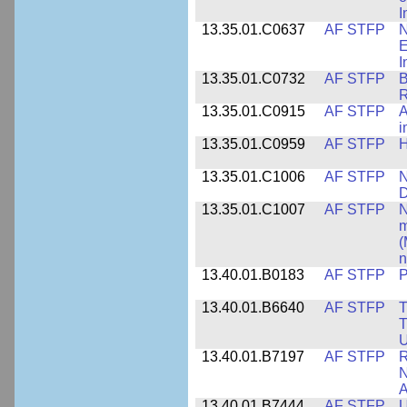
I
13.35.01.C0637
AF STFP
N
E
I
13.35.01.C0732
AF STFP
B
R
13.35.01.C0915
AF STFP
A
i
13.35.01.C0959
AF STFP
H
13.35.01.C1006
AF STFP
N
D
13.35.01.C1007
AF STFP
N
m
(
n
13.40.01.B0183
AF STFP
P
13.40.01.B6640
AF STFP
T
T
U
13.40.01.B7197
AF STFP
R
N
A
13.40.01.B7444
AF STFP
U