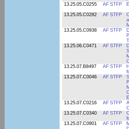
13.25.05.C0255
AF STFP
E
13.25.05.C0282
AF STFP
C
a
M
13.25.05.C0938
AF STFP
D
P
T
13.25.06.C0471
AF STFP
D
S
M
C
13.25.07.B8497
AF STFP
H
f
13.25.07.C0046
AF STFP
S
P
M
C
E
13.25.07.C0216
AF STFP
A
C
13.25.07.C0340
AF STFP
C
f
13.25.07.C0901
AF STFP
M
D