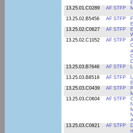
E
13.25.01.C0289
AF STFP
M
13.25.02.B5456
AF STFP
F
E
13.25.02.C0627
AF STFP
E
W
13.25.02.C1052
AF STFP
A
C
a
G
D
13.25.03.B7646
AF STFP
L
13.25.03.B8518
AF STFP
U
E
13.25.03.C0439
AF STFP
P
M
13.25.03.C0604
AF STFP
C
N
M
N
A
13.25.03.C0821
AF STFP
D
n