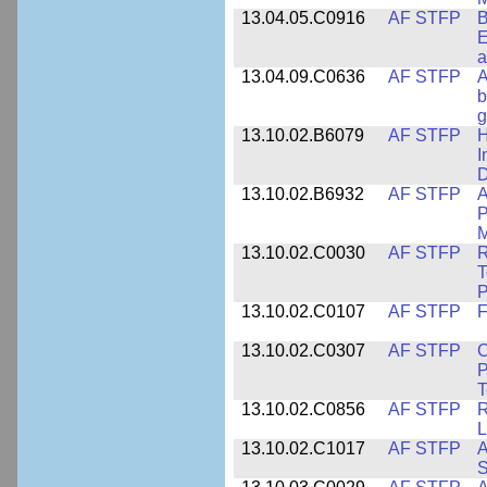
13.04.05.C0916
AF STFP
B
E
a
13.04.09.C0636
AF STFP
A
b
g
13.10.02.B6079
AF STFP
H
I
D
13.10.02.B6932
AF STFP
A
P
M
13.10.02.C0030
AF STFP
R
T
P
13.10.02.C0107
AF STFP
F
13.10.02.C0307
AF STFP
C
P
T
13.10.02.C0856
AF STFP
R
L
13.10.02.C1017
AF STFP
A
S