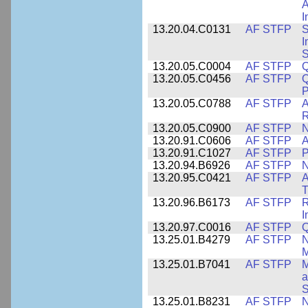
A
I
13.20.04.C0131
AF STFP
S
I
S
13.20.05.C0004
AF STFP
Q
13.20.05.C0456
AF STFP
Q
P
13.20.05.C0788
AF STFP
A
R
13.20.05.C0900
AF STFP
N
13.20.91.C0606
AF STFP
A
13.20.91.C1027
AF STFP
P
13.20.94.B6926
AF STFP
N
13.20.95.C0421
AF STFP
A
T
13.20.96.B6173
AF STFP
R
I
13.20.97.C0016
AF STFP
Q
13.25.01.B4279
AF STFP
N
M
13.25.01.B7041
AF STFP
M
a
S
13.25.01.B8231
AF STFP
N