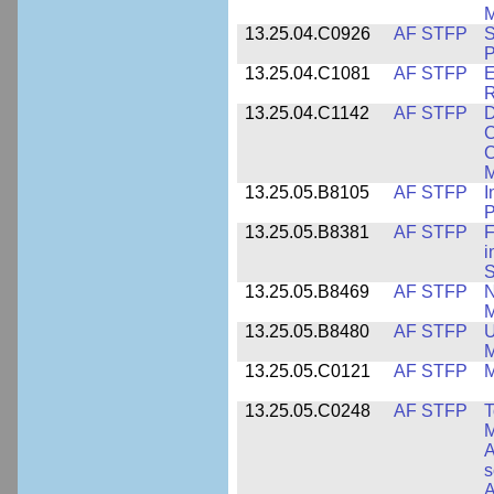
M
13.25.04.C0926
AF STFP
S
P
13.25.04.C1081
AF STFP
E
R
13.25.04.C1142
AF STFP
D
C
C
M
13.25.05.B8105
AF STFP
I
P
13.25.05.B8381
AF STFP
F
i
S
13.25.05.B8469
AF STFP
N
M
13.25.05.B8480
AF STFP
U
M
13.25.05.C0121
AF STFP
M
13.25.05.C0248
AF STFP
T
M
A
s
A