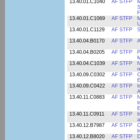
13.40.01.C1040
AF STFP
M
S
F
13.40.01.C1069
AF STFP
M
U
13.40.01.C1129
AF STFP
S
13.40.04.B0170
AF STFP
A
13.40.04.B0205
AF STFP
P
M
13.40.04.C1039
AF STFP
N
r
13.40.09.C0302
AF STFP
C
E
13.40.09.C0422
AF STFP
I
A
13.40.11.C0883
AF STFP
N
I
E
13.40.11.C0911
AF STFP
I
a
13.40.12.B7987
AF STFP
C
I
13.40.12.B8020
AF STFP
D