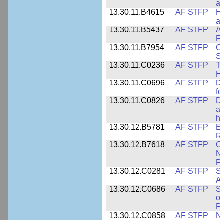
a
13.30.11.B4615
AF STFP
H
a
13.30.11.B5437
AF STFP
A
F
13.30.11.B7954
AF STFP
C
S
13.30.11.C0236
AF STFP
T
H
13.30.11.C0696
AF STFP
D
f
13.30.11.C0826
AF STFP
D
a
h
13.30.12.B5781
AF STFP
E
R
13.30.12.B7618
AF STFP
C
N
P
13.30.12.C0281
AF STFP
S
A
13.30.12.C0686
AF STFP
S
o
P
13.30.12.C0858
AF STFP
N