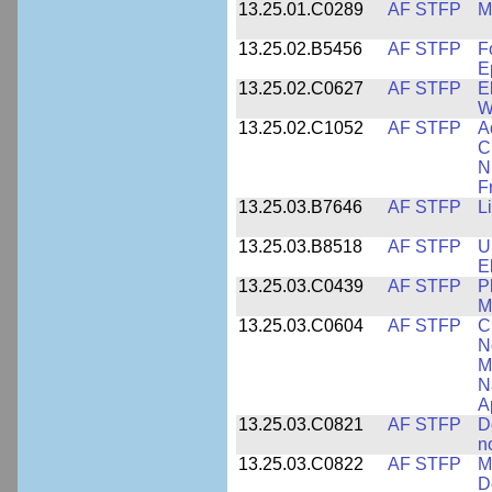
13.25.01.C0289
AF STFP
M
13.25.02.B5456
AF STFP
F
E
13.25.02.C0627
AF STFP
E
W
13.25.02.C1052
AF STFP
A
C
N
F
13.25.03.B7646
AF STFP
L
13.25.03.B8518
AF STFP
U
E
13.25.03.C0439
AF STFP
P
M
13.25.03.C0604
AF STFP
C
N
M
N
A
13.25.03.C0821
AF STFP
D
n
13.25.03.C0822
AF STFP
M
D