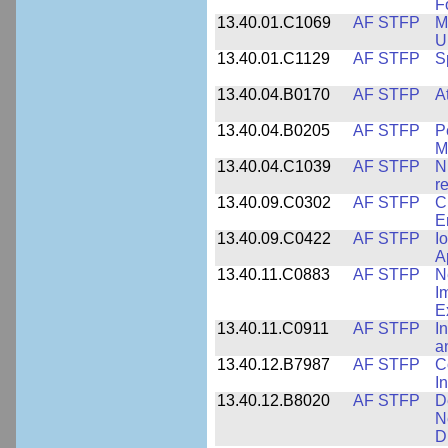
F
13.40.01.C1069
AF STFP
M
U
13.40.01.C1129
AF STFP
S
13.40.04.B0170
AF STFP
A
13.40.04.B0205
AF STFP
P
M
13.40.04.C1039
AF STFP
N
r
13.40.09.C0302
AF STFP
C
E
13.40.09.C0422
AF STFP
I
A
13.40.11.C0883
AF STFP
N
I
E
13.40.11.C0911
AF STFP
I
a
13.40.12.B7987
AF STFP
C
I
13.40.12.B8020
AF STFP
D
N
D