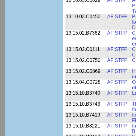
13.10.03.C0029
AF STFP
A
P
T
13.10.03.C0450
AF STFP
P
f
D
13.15.02.B7362
AF STFP
C
e
e
13.15.02.C0111
AF STFP
C
C
13.15.02.C0750
AF STFP
C
13.15.02.C0869
AF STFP
H
m
13.15.04.C0728
AF STFP
O
o
13.15.10.B3740
AF STFP
L
13.15.10.B3743
AF STFP
T
I
13.15.10.B7419
AF STFP
I
F
13.15.10.B8221
AF STFP
I
B