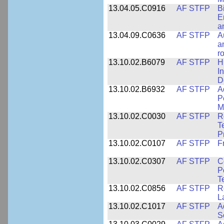
13.04.05.C0916
AF STFP
B
E
a
13.04.09.C0636
AF STFP
A
a
r
13.10.02.B6079
AF STFP
H
I
D
13.10.02.B6932
AF STFP
A
P
M
13.10.02.C0030
AF STFP
R
T
P
13.10.02.C0107
AF STFP
F
13.10.02.C0307
AF STFP
C
P
T
13.10.02.C0856
AF STFP
R
L
13.10.02.C1017
AF STFP
A
S