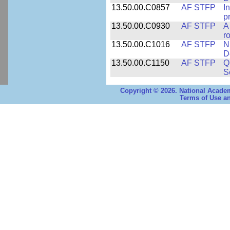
13.50.00.C0857
AF STFP
I
p
13.50.00.C0930
AF STFP
A
ro
13.50.00.C1016
AF STFP
N
D
13.50.00.C1150
AF STFP
Q
S
Copyright © 2026. National Academ
Terms of Use an