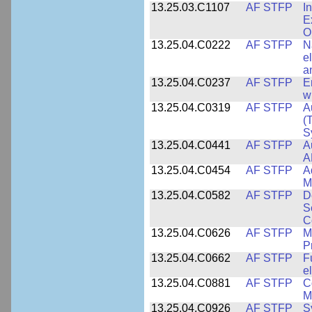
13.25.03.C1107
AF STFP
I
E
O
13.25.04.C0222
AF STFP
N
e
a
13.25.04.C0237
AF STFP
E
w
13.25.04.C0319
AF STFP
A
(
S
13.25.04.C0441
AF STFP
A
A
13.25.04.C0454
AF STFP
A
M
13.25.04.C0582
AF STFP
D
S
C
13.25.04.C0626
AF STFP
M
P
13.25.04.C0662
AF STFP
F
e
13.25.04.C0881
AF STFP
C
M
13.25.04.C0926
AF STFP
S