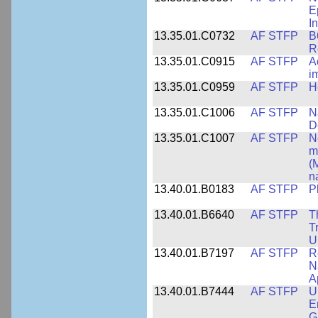
E
I
13.35.01.C0732
AF STFP
B
R
13.35.01.C0915
AF STFP
A
i
13.35.01.C0959
AF STFP
H
13.35.01.C1006
AF STFP
N
D
13.35.01.C1007
AF STFP
N
m
(
n
13.40.01.B0183
AF STFP
P
13.40.01.B6640
AF STFP
T
T
U
13.40.01.B7197
AF STFP
R
N
Ap
13.40.01.B7444
AF STFP
U
E
G