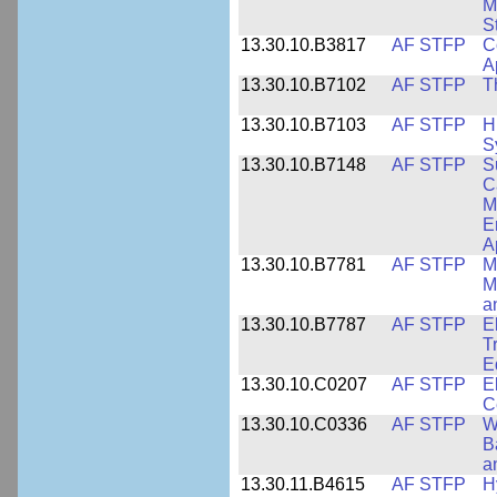
M
S
13.30.10.B3817
AF STFP
C
A
13.30.10.B7102
AF STFP
T
13.30.10.B7103
AF STFP
H
S
13.30.10.B7148
AF STFP
S
C
M
E
A
13.30.10.B7781
AF STFP
M
M
a
13.30.10.B7787
AF STFP
E
T
E
13.30.10.C0207
AF STFP
E
C
13.30.10.C0336
AF STFP
W
B
a
13.30.11.B4615
AF STFP
H