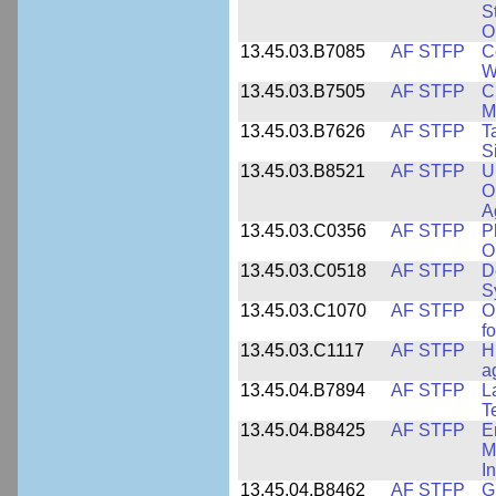
S
O
13.45.03.B7085
AF STFP
C
W
13.45.03.B7505
AF STFP
C
M
13.45.03.B7626
AF STFP
T
S
13.45.03.B8521
AF STFP
U
O
A
13.45.03.C0356
AF STFP
P
O
13.45.03.C0518
AF STFP
D
S
13.45.03.C1070
AF STFP
O
f
13.45.03.C1117
AF STFP
H
a
13.45.04.B7894
AF STFP
L
T
13.45.04.B8425
AF STFP
E
M
I
13.45.04.B8462
AF STFP
G