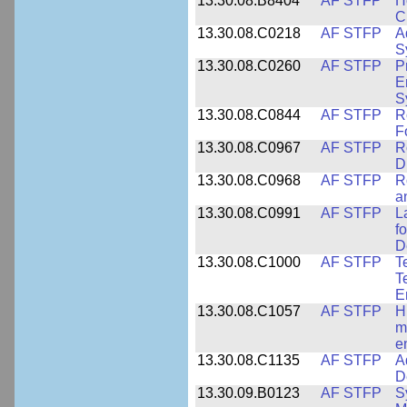
13.30.08.B8404
AF STFP
H
C
13.30.08.C0218
AF STFP
A
S
13.30.08.C0260
AF STFP
P
E
S
13.30.08.C0844
AF STFP
R
F
13.30.08.C0967
AF STFP
R
D
13.30.08.C0968
AF STFP
R
a
13.30.08.C0991
AF STFP
L
f
D
13.30.08.C1000
AF STFP
T
T
E
13.30.08.C1057
AF STFP
H
m
e
13.30.08.C1135
AF STFP
A
D
13.30.09.B0123
AF STFP
S