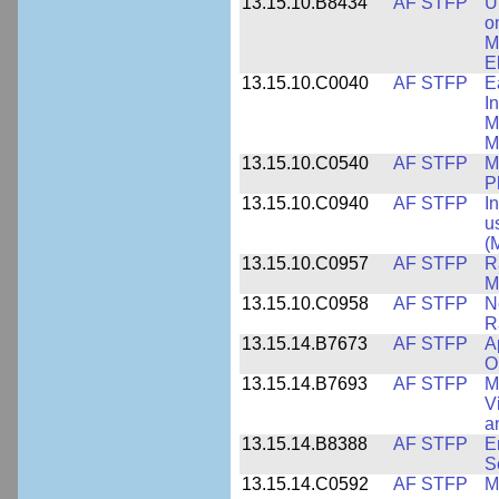
13.15.10.B8434
AF STFP
U
o
M
E
13.15.10.C0040
AF STFP
E
I
M
M
13.15.10.C0540
AF STFP
M
P
13.15.10.C0940
AF STFP
I
u
(
13.15.10.C0957
AF STFP
R
M
13.15.10.C0958
AF STFP
N
R
13.15.14.B7673
AF STFP
A
O
13.15.14.B7693
AF STFP
M
V
a
13.15.14.B8388
AF STFP
E
S
13.15.14.C0592
AF STFP
M