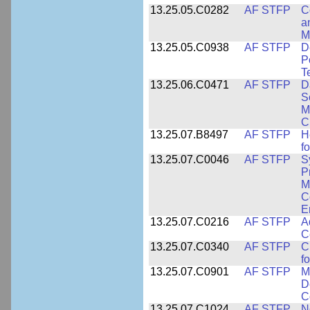
13.25.05.C0282
AF STFP
C
a
M
13.25.05.C0938
AF STFP
D
P
T
13.25.06.C0471
AF STFP
D
S
M
C
13.25.07.B8497
AF STFP
H
f
13.25.07.C0046
AF STFP
S
P
M
C
E
13.25.07.C0216
AF STFP
A
C
13.25.07.C0340
AF STFP
C
f
13.25.07.C0901
AF STFP
M
D
C
13.25.07.C1024
AF STFP
N