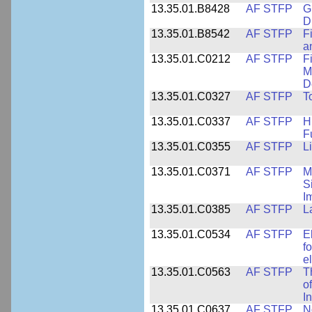
13.35.01.B8428
AF STFP
G
D
13.35.01.B8542
AF STFP
F
a
13.35.01.C0212
AF STFP
F
M
D
13.35.01.C0327
AF STFP
T
13.35.01.C0337
AF STFP
H
F
13.35.01.C0355
AF STFP
L
13.35.01.C0371
AF STFP
M
S
I
13.35.01.C0385
AF STFP
L
13.35.01.C0534
AF STFP
E
f
e
13.35.01.C0563
AF STFP
T
o
I
13.35.01.C0637
AF STFP
N