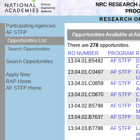
NRC RESEARCH 
PRO
RESEARCH O
Participating Agencies
AF STFP
Opportunities Available at 
Opportunities List
There are
278
opportunities.
Search Opportunities
RO NUMBER
PROGRAM
R
13.04.01.B5492
AF STFP
D
Search Opportunities
C
13.04.01.C0497
AF STFP
F
Apply Now
U
RAP Home
13.04.01.C0859
AF STFP
C
AF STFP Home
A
13.04.01.C0870
AF STFP
C
F
13.04.02.B5798
AF STFP
D
M
13.04.02.B7637
AF STFP
S
13.04.03.B7788
AF STFP
L
a
M