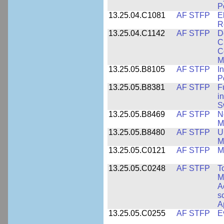
P
13.25.04.C1081
AF STFP
E
R
13.25.04.C1142
AF STFP
D
C
C
M
13.25.05.B8105
AF STFP
I
P
13.25.05.B8381
AF STFP
F
i
S
13.25.05.B8469
AF STFP
N
M
13.25.05.B8480
AF STFP
U
M
13.25.05.C0121
AF STFP
M
13.25.05.C0248
AF STFP
T
M
A
s
A
13.25.05.C0255
AF STFP
E