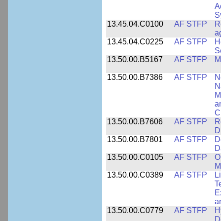
A
S
13.45.04.C0100
AF STFP
R
a
13.45.04.C0225
AF STFP
H
S
13.50.00.B5167
AF STFP
M
13.50.00.B7386
AF STFP
N
N
M
a
C
13.50.00.B7606
AF STFP
R
D
13.50.00.B7801
AF STFP
D
D
13.50.00.C0105
AF STFP
O
M
13.50.00.C0389
AF STFP
L
T
E
a
13.50.00.C0779
AF STFP
H
D