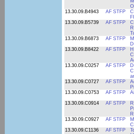
M
O
13.30.09.B4943
AF STFP
C
F
13.30.09.B5739
AF STFP
C
R
T
13.30.09.B6873
AF STFP
M
D
13.30.09.B8422
AF STFP
H
C
A
13.30.09.C0257
AF STFP
D
C
a
13.30.09.C0727
AF STFP
A
P
13.30.09.C0753
AF STFP
A
13.30.09.C0914
AF STFP
R
P
R
13.30.09.C0927
AF STFP
M
C
13.30.09.C1136
AF STFP
T