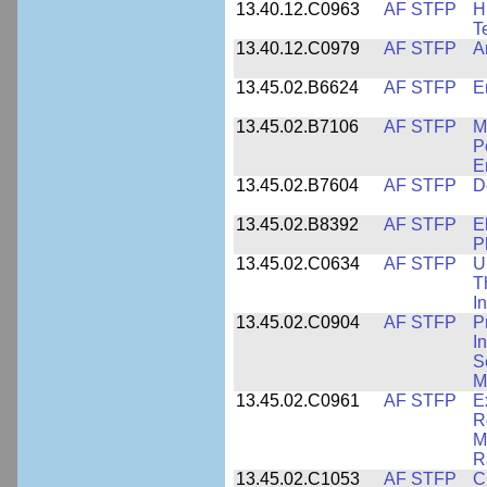
13.40.12.C0963
AF STFP
H
T
13.40.12.C0979
AF STFP
A
13.45.02.B6624
AF STFP
E
13.45.02.B7106
AF STFP
M
P
E
13.45.02.B7604
AF STFP
D
13.45.02.B8392
AF STFP
E
P
13.45.02.C0634
AF STFP
U
T
I
13.45.02.C0904
AF STFP
P
I
S
M
13.45.02.C0961
AF STFP
E
R
M
R
13.45.02.C1053
AF STFP
C