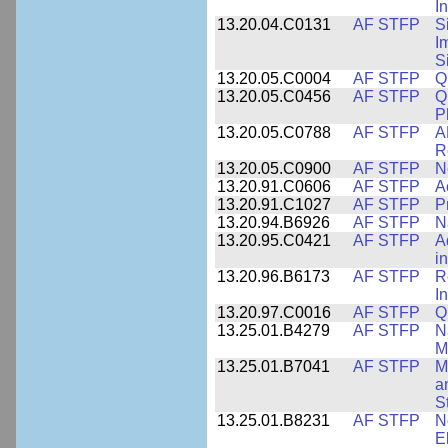
I
13.20.04.C0131
AF STFP
S
I
S
13.20.05.C0004
AF STFP
Q
13.20.05.C0456
AF STFP
Q
P
13.20.05.C0788
AF STFP
A
R
13.20.05.C0900
AF STFP
N
13.20.91.C0606
AF STFP
A
13.20.91.C1027
AF STFP
P
13.20.94.B6926
AF STFP
N
13.20.95.C0421
AF STFP
A
i
13.20.96.B6173
AF STFP
R
I
13.20.97.C0016
AF STFP
Q
13.25.01.B4279
AF STFP
N
M
13.25.01.B7041
AF STFP
M
a
S
13.25.01.B8231
AF STFP
N
E