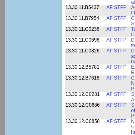
a
13.30.11.B5437
AF STFP
A
F
13.30.11.B7954
AF STFP
C
S
13.30.11.C0236
AF STFP
T
H
13.30.11.C0696
AF STFP
D
f
13.30.11.C0826
AF STFP
D
a
h
13.30.12.B5781
AF STFP
E
R
13.30.12.B7618
AF STFP
C
N
P
13.30.12.C0281
AF STFP
S
A
13.30.12.C0686
AF STFP
S
o
P
13.30.12.C0858
AF STFP
N
s
h