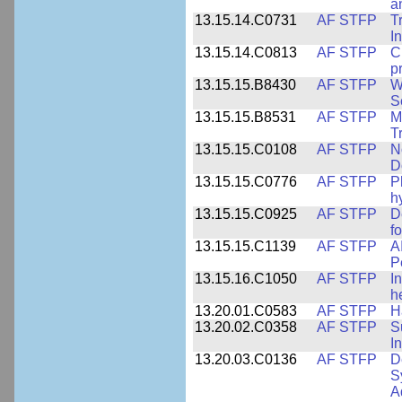
a
13.15.14.C0731
AF STFP
T
I
13.15.14.C0813
AF STFP
C
p
13.15.15.B8430
AF STFP
W
S
13.15.15.B8531
AF STFP
M
T
13.15.15.C0108
AF STFP
N
D
13.15.15.C0776
AF STFP
P
h
13.15.15.C0925
AF STFP
D
f
13.15.15.C1139
AF STFP
A
P
13.15.16.C1050
AF STFP
I
h
13.20.01.C0583
AF STFP
H
13.20.02.C0358
AF STFP
S
I
13.20.03.C0136
AF STFP
D
S
A