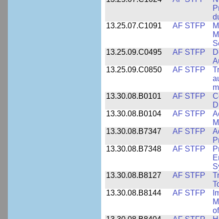
P
d
13.25.07.C1091
AF STFP
M
M
S
13.25.09.C0495
AF STFP
D
A
13.25.09.C0850
AF STFP
T
a
m
13.30.08.B0101
AF STFP
C
D
13.30.08.B0104
AF STFP
A
M
13.30.08.B7347
AF STFP
A
P
13.30.08.B7348
AF STFP
P
E
S
13.30.08.B8127
AF STFP
T
T
13.30.08.B8144
AF STFP
I
M
o