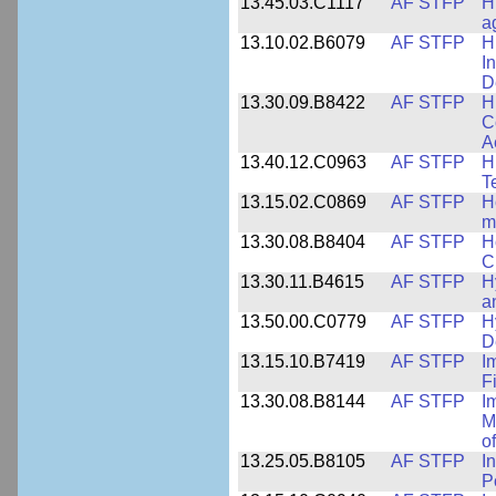
13.45.03.C1117
AF STFP
H
a
13.10.02.B6079
AF STFP
H
I
D
13.30.09.B8422
AF STFP
H
C
A
13.40.12.C0963
AF STFP
H
T
13.15.02.C0869
AF STFP
H
m
13.30.08.B8404
AF STFP
H
C
13.30.11.B4615
AF STFP
H
a
13.50.00.C0779
AF STFP
H
D
13.15.10.B7419
AF STFP
I
F
13.30.08.B8144
AF STFP
I
M
o
13.25.05.B8105
AF STFP
I
P