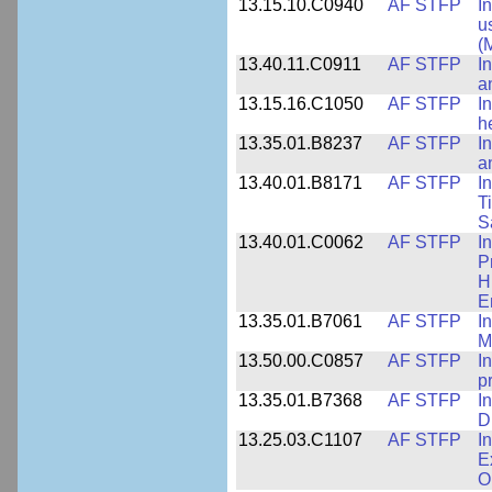
13.15.10.C0940
AF STFP
I
u
(
13.40.11.C0911
AF STFP
I
a
13.15.16.C1050
AF STFP
I
h
13.35.01.B8237
AF STFP
I
a
13.40.01.B8171
AF STFP
I
T
S
13.40.01.C0062
AF STFP
I
P
H
E
13.35.01.B7061
AF STFP
I
M
13.50.00.C0857
AF STFP
I
p
13.35.01.B7368
AF STFP
I
D
13.25.03.C1107
AF STFP
I
E
O