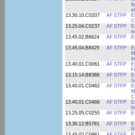
f
e
13.30.10.C0207
AF STFP
E
C
13.25.04.C0237
AF STFP
E
w
13.45.02.B6624
AF STFP
E
13.45.04.B8425
AF STFP
E
M
I
13.40.01.C0061
AF STFP
E
F
13.15.14.B8388
AF STFP
E
S
13.40.01.C0462
AF STFP
E
M
C
13.40.01.C0466
AF STFP
E
I
13.25.05.C0255
AF STFP
E
13.30.12.B5781
AF STFP
E
R
13.45.02.C0961
AF STFP
E