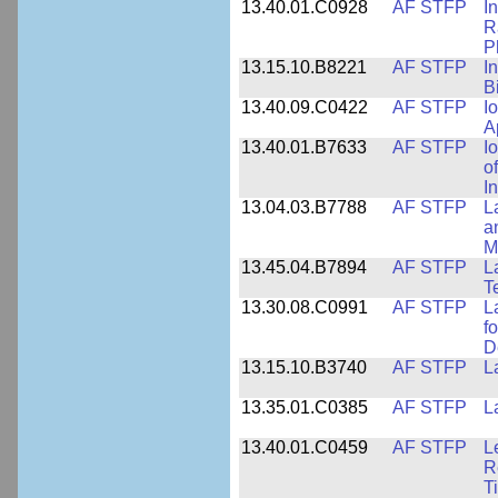
13.40.01.C0928
AF STFP
I
R
P
13.15.10.B8221
AF STFP
I
B
13.40.09.C0422
AF STFP
I
A
13.40.01.B7633
AF STFP
I
o
I
13.04.03.B7788
AF STFP
L
a
M
13.45.04.B7894
AF STFP
L
T
13.30.08.C0991
AF STFP
L
f
D
13.15.10.B3740
AF STFP
L
13.35.01.C0385
AF STFP
L
13.40.01.C0459
AF STFP
L
R
T