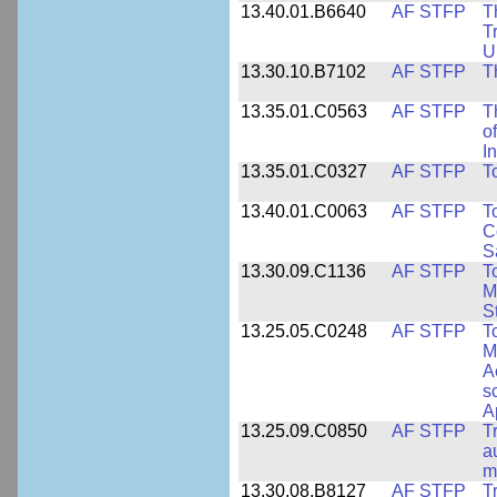
13.40.01.B6640
AF STFP
T
T
U
13.30.10.B7102
AF STFP
T
13.35.01.C0563
AF STFP
T
o
I
13.35.01.C0327
AF STFP
T
13.40.01.C0063
AF STFP
T
C
S
13.30.09.C1136
AF STFP
T
M
S
13.25.05.C0248
AF STFP
T
M
A
s
A
13.25.09.C0850
AF STFP
T
a
m
13.30.08.B8127
AF STFP
T