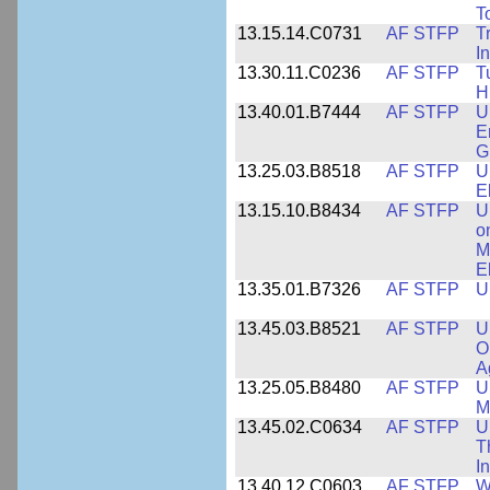
T
13.15.14.C0731
AF STFP
T
I
13.30.11.C0236
AF STFP
T
H
13.40.01.B7444
AF STFP
U
E
G
13.25.03.B8518
AF STFP
U
E
13.15.10.B8434
AF STFP
U
o
M
E
13.35.01.B7326
AF STFP
U
13.45.03.B8521
AF STFP
U
O
A
13.25.05.B8480
AF STFP
U
M
13.45.02.C0634
AF STFP
U
T
I
13.40.12.C0603
AF STFP
W