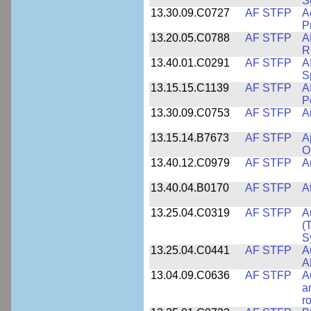
S
13.30.09.C0727
AF STFP
A
P
13.20.05.C0788
AF STFP
A
R
13.40.01.C0291
AF STFP
A
S
13.15.15.C1139
AF STFP
A
P
13.30.09.C0753
AF STFP
A
13.15.14.B7673
AF STFP
A
O
13.40.12.C0979
AF STFP
A
13.40.04.B0170
AF STFP
A
13.25.04.C0319
AF STFP
A
(
S
13.25.04.C0441
AF STFP
A
A
13.04.09.C0636
AF STFP
A
a
r