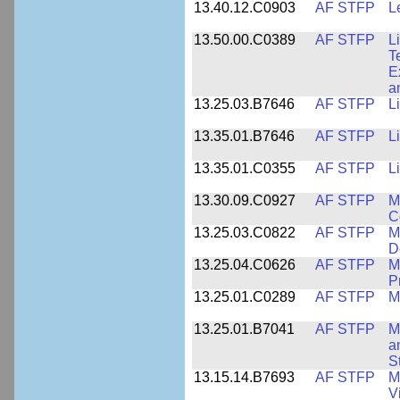
13.40.12.C0903
AF STFP
L
13.50.00.C0389
AF STFP
L
T
E
a
13.25.03.B7646
AF STFP
L
13.35.01.B7646
AF STFP
L
13.35.01.C0355
AF STFP
L
13.30.09.C0927
AF STFP
M
C
13.25.03.C0822
AF STFP
M
D
13.25.04.C0626
AF STFP
M
P
13.25.01.C0289
AF STFP
M
13.25.01.B7041
AF STFP
M
a
S
13.15.14.B7693
AF STFP
M
V