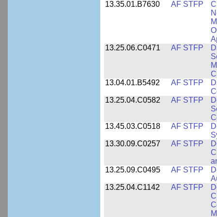
13.35.01.B7630
AF STFP
C
N
M
O
A
13.25.06.C0471
AF STFP
D
S
M
C
13.04.01.B5492
AF STFP
D
C
13.25.04.C0582
AF STFP
D
S
C
13.45.03.C0518
AF STFP
D
S
13.30.09.C0257
AF STFP
D
C
a
13.25.09.C0495
AF STFP
D
A
13.25.04.C1142
AF STFP
D
C
C
M