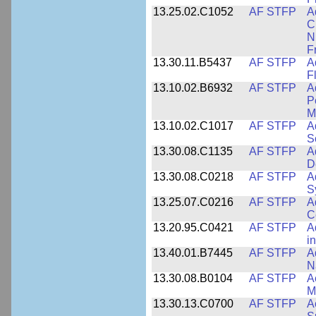
13.25.02.C1052
AF STFP
A
C
N
F
13.30.11.B5437
AF STFP
A
F
13.10.02.B6932
AF STFP
A
P
M
13.10.02.C1017
AF STFP
A
S
13.30.08.C1135
AF STFP
A
D
13.30.08.C0218
AF STFP
A
S
13.25.07.C0216
AF STFP
A
C
13.20.95.C0421
AF STFP
A
i
13.40.01.B7445
AF STFP
A
N
13.30.08.B0104
AF STFP
A
M
13.30.13.C0700
AF STFP
A