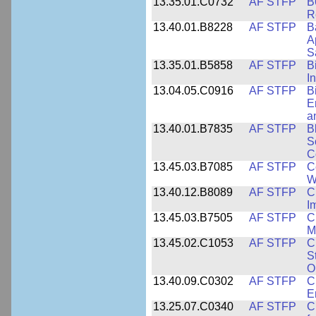
13.35.01.C0732
AF STFP
B
R
13.40.01.B8228
AF STFP
B
A
S
13.35.01.B5858
AF STFP
B
I
13.04.05.C0916
AF STFP
B
E
a
13.40.01.B7835
AF STFP
B
S
C
13.45.03.B7085
AF STFP
C
W
13.40.12.B8089
AF STFP
C
I
13.45.03.B7505
AF STFP
C
M
13.45.02.C1053
AF STFP
C
S
O
13.40.09.C0302
AF STFP
C
E
13.25.07.C0340
AF STFP
C