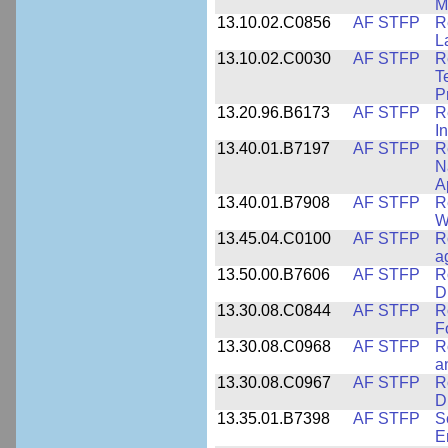
M
13.10.02.C0856
AF STFP
R
L
13.10.02.C0030
AF STFP
R
T
P
13.20.96.B6173
AF STFP
R
I
13.40.01.B7197
AF STFP
R
N
Ap
13.40.01.B7908
AF STFP
R
W
13.45.04.C0100
AF STFP
R
a
13.50.00.B7606
AF STFP
R
D
13.30.08.C0844
AF STFP
R
F
13.30.08.C0968
AF STFP
R
a
13.30.08.C0967
AF STFP
R
D
13.35.01.B7398
AF STFP
S
E