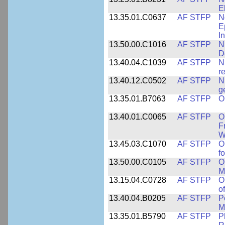
E
13.35.01.C0637
AF STFP
N
E
I
13.50.00.C1016
AF STFP
N
D
13.40.04.C1039
AF STFP
N
r
13.40.12.C0502
AF STFP
N
g
13.35.01.B7063
AF STFP
O
13.40.01.C0065
AF STFP
O
F
W
13.45.03.C1070
AF STFP
O
f
13.50.00.C0105
AF STFP
O
M
13.15.04.C0728
AF STFP
O
o
13.40.04.B0205
AF STFP
P
M
13.35.01.B5790
AF STFP
P