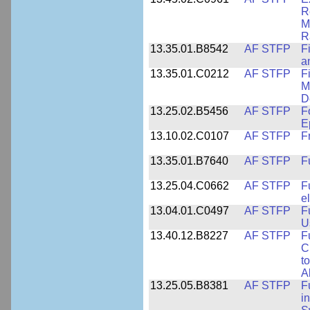
R
M
R
13.35.01.B8542
AF STFP
F
a
13.35.01.C0212
AF STFP
F
M
D
13.25.02.B5456
AF STFP
F
E
13.10.02.C0107
AF STFP
F
13.35.01.B7640
AF STFP
F
13.25.04.C0662
AF STFP
F
e
13.04.01.C0497
AF STFP
F
U
13.40.12.B8227
AF STFP
F
C
t
Ab
13.25.05.B8381
AF STFP
F
i