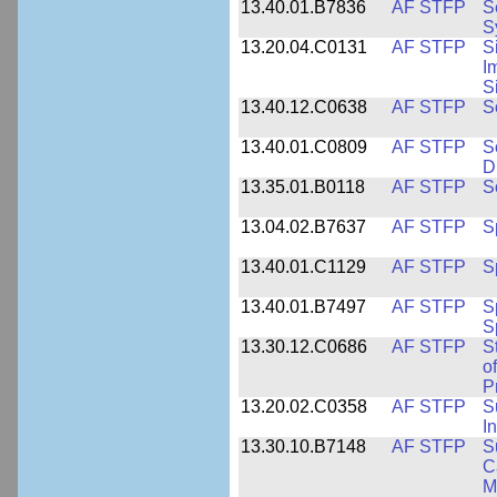
13.40.01.B7836
AF STFP
S
S
13.20.04.C0131
AF STFP
S
I
S
13.40.12.C0638
AF STFP
S
13.40.01.C0809
AF STFP
S
D
13.35.01.B0118
AF STFP
S
13.04.02.B7637
AF STFP
S
13.40.01.C1129
AF STFP
S
13.40.01.B7497
AF STFP
S
S
13.30.12.C0686
AF STFP
S
o
P
13.20.02.C0358
AF STFP
S
I
13.30.10.B7148
AF STFP
S
C
M