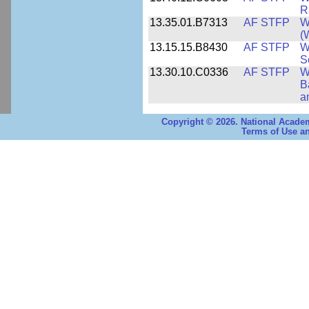
R
13.35.01.B7313
AF STFP
W
(
13.15.15.B8430
AF STFP
W
S
13.30.10.C0336
AF STFP
W
B
a
Copyright © 2026. National Academ
Terms of Use an