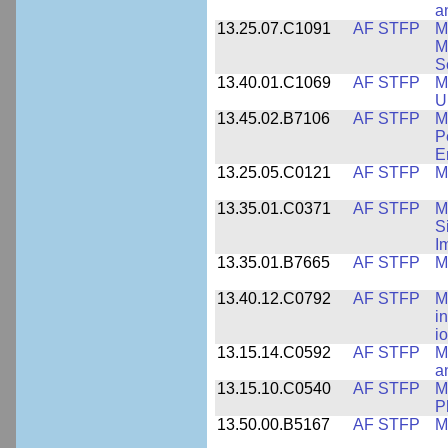
a
13.25.07.C1091
AF STFP
M
M
S
13.40.01.C1069
AF STFP
M
U
13.45.02.B7106
AF STFP
M
P
E
13.25.05.C0121
AF STFP
M
13.35.01.C0371
AF STFP
M
S
I
13.35.01.B7665
AF STFP
M
13.40.12.C0792
AF STFP
M
i
i
13.15.14.C0592
AF STFP
M
a
13.15.10.C0540
AF STFP
M
P
13.50.00.B5167
AF STFP
M