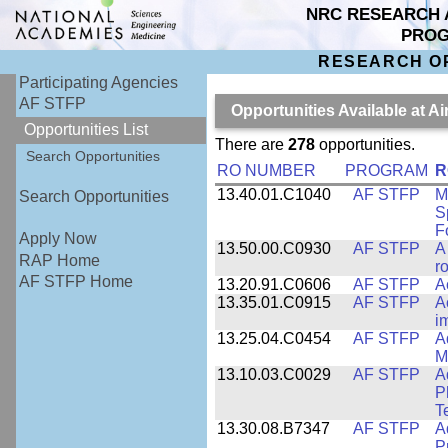
NRC RESEARCH 
PRO
RESEARCH O
Participating Agencies
AF STFP
Opportunities Available at 
Opportunities List
There are
278
opportunities.
Search Opportunities
RO NUMBER
PROGRAM
R
13.40.01.C1040
AF STFP
M
Search Opportunities
S
F
Apply Now
13.50.00.C0930
AF STFP
A
RAP Home
ro
AF STFP Home
13.20.91.C0606
AF STFP
A
13.35.01.C0915
AF STFP
A
i
13.25.04.C0454
AF STFP
A
M
13.10.03.C0029
AF STFP
A
P
T
13.30.08.B7347
AF STFP
A
P