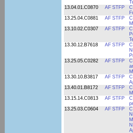
T
13.04.01.C0870
AF STFP
C
F
13.25.04.C0881
AF STFP
C
M
13.10.02.C0307
AF STFP
C
P
T
13.30.12.B7618
AF STFP
C
N
P
13.25.05.C0282
AF STFP
C
a
M
13.30.10.B3817
AF STFP
C
A
13.40.01.B8172
AF STFP
C
M
13.15.14.C0813
AF STFP
C
p
13.25.03.C0604
AF STFP
C
N
M
N
A