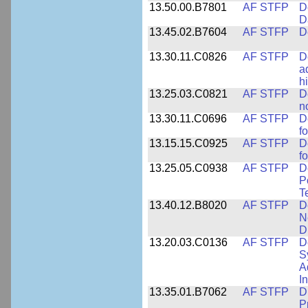
13.50.00.B7801
AF STFP
D
D
13.45.02.B7604
AF STFP
D
13.30.11.C0826
AF STFP
D
a
h
13.25.03.C0821
AF STFP
D
n
13.30.11.C0696
AF STFP
D
f
13.15.15.C0925
AF STFP
D
f
13.25.05.C0938
AF STFP
D
P
T
13.40.12.B8020
AF STFP
D
N
D
13.20.03.C0136
AF STFP
D
S
A
I
13.35.01.B7062
AF STFP
D
P