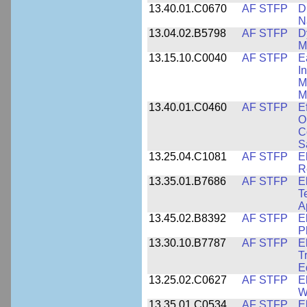
13.40.01.C0670
AF STFP
D
N
13.04.02.B5798
AF STFP
D
M
13.15.10.C0040
AF STFP
E
I
M
M
13.40.01.C0460
AF STFP
E
O
C
S
13.25.04.C1081
AF STFP
E
R
13.35.01.B7686
AF STFP
E
T
A
13.45.02.B8392
AF STFP
E
P
13.30.10.B7787
AF STFP
E
T
E
13.25.02.C0627
AF STFP
E
W
13.35.01.C0534
AF STFP
E