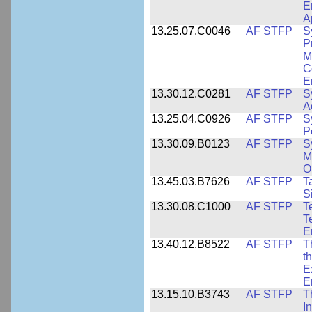
E
A
13.25.07.C0046
AF STFP
S
P
M
C
E
13.30.12.C0281
AF STFP
S
A
13.25.04.C0926
AF STFP
S
P
13.30.09.B0123
AF STFP
S
M
O
13.45.03.B7626
AF STFP
T
S
13.30.08.C1000
AF STFP
T
T
E
13.40.12.B8522
AF STFP
T
t
E
E
13.15.10.B3743
AF STFP
T
I