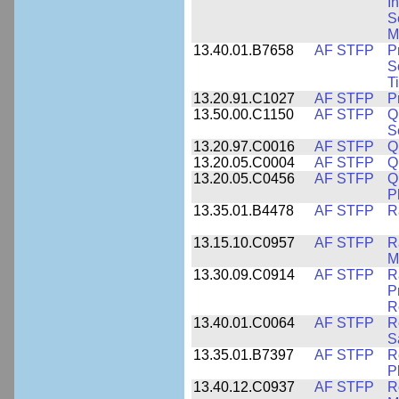
I
S
M
13.40.01.B7658
AF STFP
P
S
T
13.20.91.C1027
AF STFP
P
13.50.00.C1150
AF STFP
Q
S
13.20.97.C0016
AF STFP
Q
13.20.05.C0004
AF STFP
Q
13.20.05.C0456
AF STFP
Q
P
13.35.01.B4478
AF STFP
R
13.15.10.C0957
AF STFP
R
M
13.30.09.C0914
AF STFP
R
P
R
13.40.01.C0064
AF STFP
R
S
13.35.01.B7397
AF STFP
R
P
13.40.12.C0937
AF STFP
R