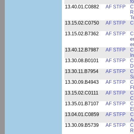
f
13.40.01.C0882
AF STFP
C
R
T
13.15.02.C0750
AF STFP
C
13.15.02.B7362
AF STFP
C
e
e
13.40.12.B7987
AF STFP
C
I
13.30.08.B0101
AF STFP
C
D
13.30.11.B7954
AF STFP
C
S
13.30.09.B4943
AF STFP
C
F
13.15.02.C0111
AF STFP
C
C
13.35.01.B7107
AF STFP
C
E
13.04.01.C0859
AF STFP
C
A
13.30.09.B5739
AF STFP
C
R