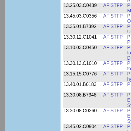
R
13.25.03.C0439
AF STFP
P
M
13.45.03.C0356
AF STFP
P
O
13.35.01.B7392
AF STFP
P
U
13.30.12.C1041
AF STFP
P
P
13.10.03.C0450
AF STFP
P
f
D
13.30.13.C1010
AF STFP
P
f
13.15.15.C0776
AF STFP
P
h
13.40.01.B0183
AF STFP
P
13.30.08.B7348
AF STFP
P
E
S
13.30.08.C0260
AF STFP
P
E
S
13.45.02.C0904
AF STFP
P