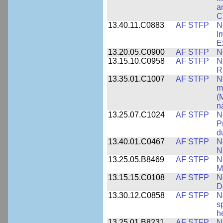
a
C
13.40.11.C0883
AF STFP
N
I
E
13.20.05.C0900
AF STFP
N
13.15.10.C0958
AF STFP
N
R
13.35.01.C1007
AF STFP
N
m
(
n
13.25.07.C1024
AF STFP
N
P
d
13.40.01.C0467
AF STFP
N
N
13.25.05.B8469
AF STFP
N
M
13.15.15.C0108
AF STFP
N
D
13.30.12.C0858
AF STFP
N
s
h
13.25.01.B8231
AF STFP
N