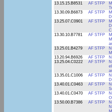
13.15.15.B8531
AF STFP
M
T
13.30.09.B6873
AF STFP
M
D
13.25.07.C0901
AF STFP
M
D
C
13.30.10.B7781
AF STFP
M
M
a
13.25.01.B4279
AF STFP
N
M
13.20.94.B6926
AF STFP
N
13.25.04.C0222
AF STFP
N
e
a
13.35.01.C1006
AF STFP
N
D
13.40.01.C0463
AF STFP
N
S
13.40.01.C0470
AF STFP
N
O
13.50.00.B7386
AF STFP
N
N
M