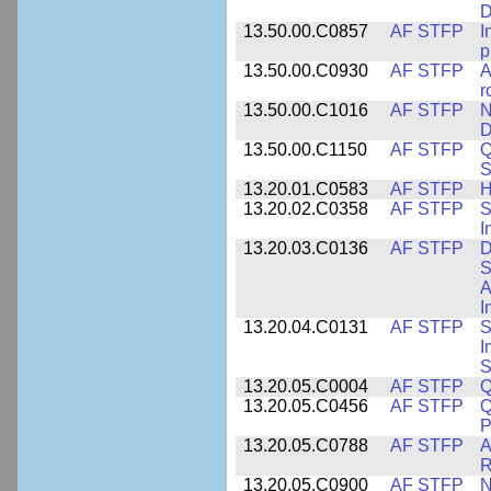
D
13.50.00.C0857
AF STFP
I
p
13.50.00.C0930
AF STFP
A
r
13.50.00.C1016
AF STFP
N
D
13.50.00.C1150
AF STFP
Q
S
13.20.01.C0583
AF STFP
H
13.20.02.C0358
AF STFP
S
I
13.20.03.C0136
AF STFP
D
S
A
I
13.20.04.C0131
AF STFP
S
I
S
13.20.05.C0004
AF STFP
Q
13.20.05.C0456
AF STFP
Q
P
13.20.05.C0788
AF STFP
A
R
13.20.05.C0900
AF STFP
N