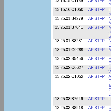
13.15.15.C1139
AF STFP
A
P
13.15.16.C1050
AF STFP
I
h
13.25.01.B4279
AF STFP
N
M
13.25.01.B7041
AF STFP
M
a
S
13.25.01.B8231
AF STFP
N
E
13.25.01.C0289
AF STFP
M
13.25.02.B5456
AF STFP
F
E
13.25.02.C0627
AF STFP
E
W
13.25.02.C1052
AF STFP
A
C
a
G
D
13.25.03.B7646
AF STFP
L
13.25.03.B8518
AF STFP
U