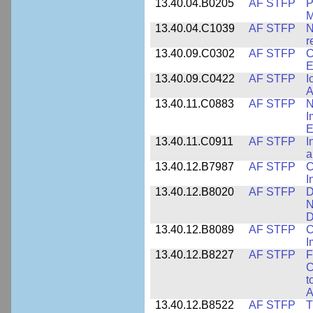
13.40.04.B0205
AF STFP
P
M
13.40.04.C1039
AF STFP
N
r
13.40.09.C0302
AF STFP
C
E
13.40.09.C0422
AF STFP
I
A
13.40.11.C0883
AF STFP
N
I
E
13.40.11.C0911
AF STFP
I
a
13.40.12.B7987
AF STFP
C
I
13.40.12.B8020
AF STFP
D
N
D
13.40.12.B8089
AF STFP
C
I
13.40.12.B8227
AF STFP
F
C
t
A
13.40.12.B8522
AF STFP
T