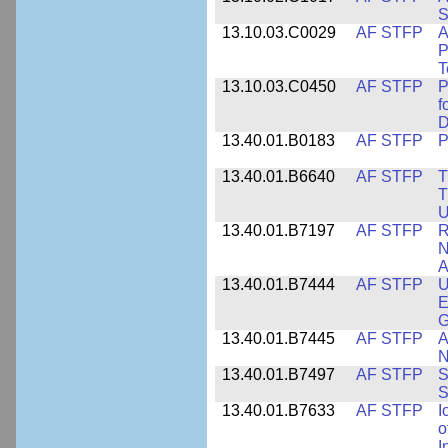
S
13.10.03.C0029
AF STFP
A
P
T
13.10.03.C0450
AF STFP
P
f
D
13.40.01.B0183
AF STFP
P
13.40.01.B6640
AF STFP
T
T
U
13.40.01.B7197
AF STFP
R
N
A
13.40.01.B7444
AF STFP
U
E
13.40.01.B7445
AF STFP
A
N
13.40.01.B7497
AF STFP
S
S
13.40.01.B7633
AF STFP
I
o
I