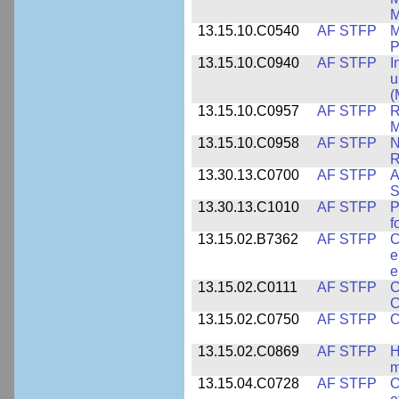
M
13.15.10.C0540
AF STFP
M
P
13.15.10.C0940
AF STFP
I
u
(
13.15.10.C0957
AF STFP
R
M
13.15.10.C0958
AF STFP
N
R
13.30.13.C0700
AF STFP
A
S
13.30.13.C1010
AF STFP
P
f
13.15.02.B7362
AF STFP
C
e
e
13.15.02.C0111
AF STFP
C
C
13.15.02.C0750
AF STFP
C
13.15.02.C0869
AF STFP
H
m
13.15.04.C0728
AF STFP
O