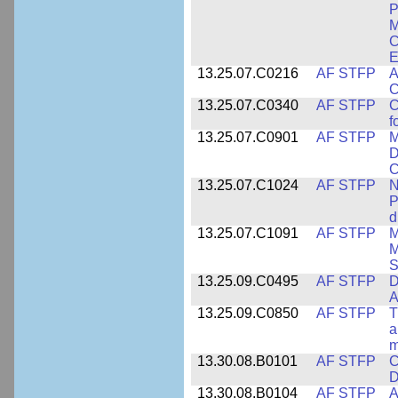
P
M
C
E
13.25.07.C0216
AF STFP
A
C
13.25.07.C0340
AF STFP
C
f
13.25.07.C0901
AF STFP
M
D
C
13.25.07.C1024
AF STFP
N
P
d
13.25.07.C1091
AF STFP
M
M
S
13.25.09.C0495
AF STFP
D
A
13.25.09.C0850
AF STFP
T
a
m
13.30.08.B0101
AF STFP
C
D
13.30.08.B0104
AF STFP
A