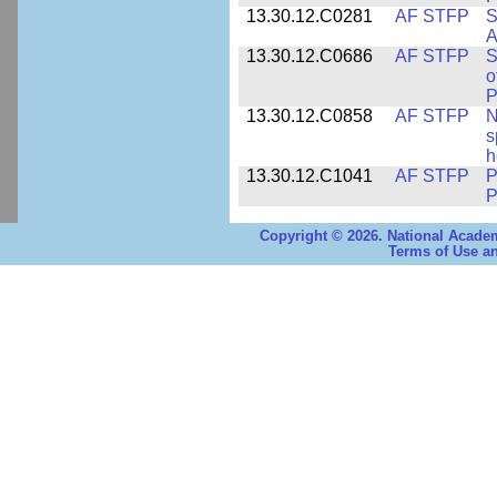
13.30.12.C0281
AF STFP
S
A
13.30.12.C0686
AF STFP
S
o
P
13.30.12.C0858
AF STFP
N
s
h
13.30.12.C1041
AF STFP
P
P
Copyright © 2026. National Academ
Terms of Use an