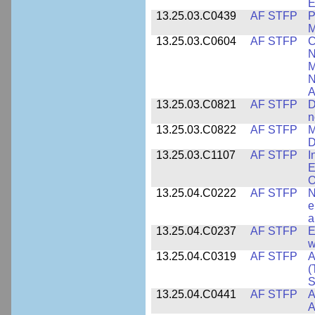
E
13.25.03.C0439
AF STFP
P
M
13.25.03.C0604
AF STFP
C
N
M
N
A
13.25.03.C0821
AF STFP
D
n
13.25.03.C0822
AF STFP
M
D
13.25.03.C1107
AF STFP
I
E
O
13.25.04.C0222
AF STFP
N
e
a
13.25.04.C0237
AF STFP
E
w
13.25.04.C0319
AF STFP
A
(
S
13.25.04.C0441
AF STFP
A