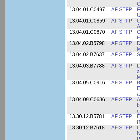
C
13.04.01.C0497
AF STFP
F
U
13.04.01.C0859
AF STFP
C
A
13.04.01.C0870
AF STFP
C
F
13.04.02.B5798
AF STFP
D
M
13.04.02.B7637
AF STFP
S
13.04.03.B7788
AF STFP
L
a
M
13.04.05.C0916
AF STFP
B
E
a
13.04.09.C0636
AF STFP
A
b
g
13.30.12.B5781
AF STFP
E
R
13.30.12.B7618
AF STFP
C
N
P