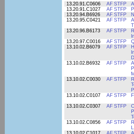
13.20.91.C0606
AF STFP
A
13.20.91.C1027
AF STFP
P
13.20.94.B6926
AF STFP
N
13.20.95.C0421
AF STFP
A
T
13.20.96.B6173
AF STFP
R
I
13.20.97.C0016
AF STFP
Q
13.10.02.B6079
AF STFP
H
I
D
13.10.02.B6932
AF STFP
A
P
M
13.10.02.C0030
AF STFP
R
T
P
13.10.02.C0107
AF STFP
F
13.10.02.C0307
AF STFP
C
P
T
13.10.02.C0856
AF STFP
R
L
13.10.02.C1017
AF STFP
A