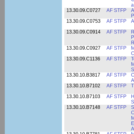
a
13.30.09.C0727
AF STFP
A
P
13.30.09.C0753
AF STFP
A
13.30.09.C0914
AF STFP
R
P
R
13.30.09.C0927
AF STFP
M
C
13.30.09.C1136
AF STFP
T
M
S
13.30.10.B3817
AF STFP
C
A
13.30.10.B7102
AF STFP
T
13.30.10.B7103
AF STFP
H
S
13.30.10.B7148
AF STFP
S
C
M
E
A