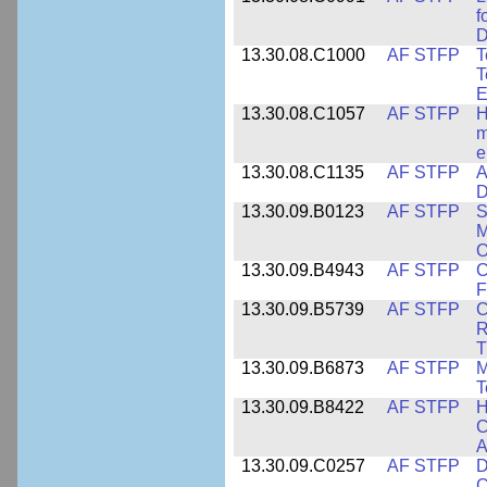
f
D
13.30.08.C1000
AF STFP
T
T
E
13.30.08.C1057
AF STFP
H
m
e
13.30.08.C1135
AF STFP
A
D
13.30.09.B0123
AF STFP
S
M
O
13.30.09.B4943
AF STFP
C
F
13.30.09.B5739
AF STFP
C
R
T
13.30.09.B6873
AF STFP
M
T
13.30.09.B8422
AF STFP
H
C
A
13.30.09.C0257
AF STFP
D
C