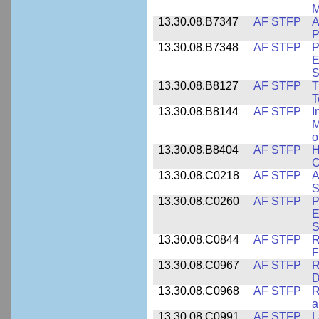
M
13.30.08.B7347
AF STFP
A
P
13.30.08.B7348
AF STFP
P
E
S
13.30.08.B8127
AF STFP
T
T
13.30.08.B8144
AF STFP
I
M
o
13.30.08.B8404
AF STFP
H
C
13.30.08.C0218
AF STFP
A
S
13.30.08.C0260
AF STFP
P
E
S
13.30.08.C0844
AF STFP
R
F
13.30.08.C0967
AF STFP
R
D
13.30.08.C0968
AF STFP
R
a
13.30.08.C0991
AF STFP
L