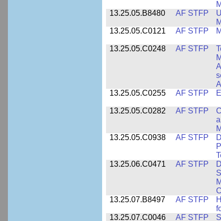
M
13.25.05.B8480
AF STFP
U
M
13.25.05.C0121
AF STFP
M
13.25.05.C0248
AF STFP
T
M
A
s
A
13.25.05.C0255
AF STFP
E
13.25.05.C0282
AF STFP
C
a
M
13.25.05.C0938
AF STFP
D
P
T
13.25.06.C0471
AF STFP
D
S
M
C
13.25.07.B8497
AF STFP
H
f
13.25.07.C0046
AF STFP
S