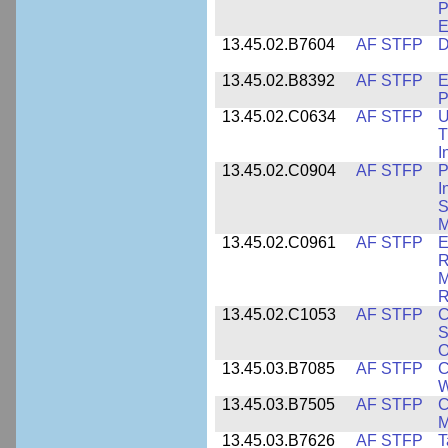
P
E
13.45.02.B7604
AF STFP
D
13.45.02.B8392
AF STFP
E
P
13.45.02.C0634
AF STFP
U
T
I
13.45.02.C0904
AF STFP
P
I
S
M
13.45.02.C0961
AF STFP
E
R
M
R
13.45.02.C1053
AF STFP
C
S
O
13.45.03.B7085
AF STFP
C
W
13.45.03.B7505
AF STFP
C
M
13.45.03.B7626
AF STFP
T