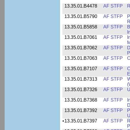
13.35.01.B4478
AF STFP
R
13.35.01.B5790
AF STFP
P
R
13.35.01.B5858
AF STFP
B
I
13.35.01.B7061
AF STFP
I
M
13.35.01.B7062
AF STFP
D
P
13.35.01.B7063
AF STFP
O
13.35.01.B7107
AF STFP
C
E
13.35.01.B7313
AF STFP
W
(
13.35.01.B7326
AF STFP
U
13.35.01.B7368
AF STFP
I
D
13.35.01.B7392
AF STFP
P
U
•
13.35.01.B7397
AF STFP
R
P