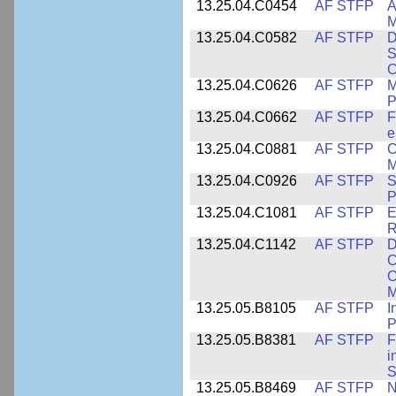
13.25.04.C0454
AF STFP
A
M
13.25.04.C0582
AF STFP
D
S
C
13.25.04.C0626
AF STFP
M
P
13.25.04.C0662
AF STFP
F
e
13.25.04.C0881
AF STFP
C
M
13.25.04.C0926
AF STFP
S
P
13.25.04.C1081
AF STFP
E
R
13.25.04.C1142
AF STFP
D
C
C
M
13.25.05.B8105
AF STFP
I
P
13.25.05.B8381
AF STFP
F
i
S
13.25.05.B8469
AF STFP
N