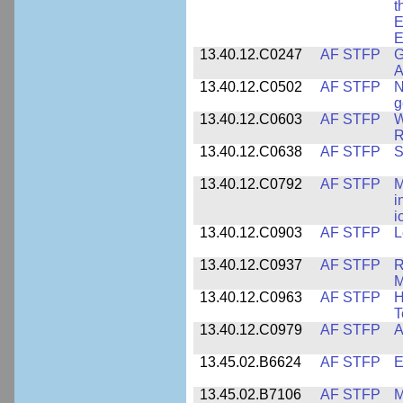
t
E
E
13.40.12.C0247
AF STFP
G
A
13.40.12.C0502
AF STFP
N
g
13.40.12.C0603
AF STFP
W
R
13.40.12.C0638
AF STFP
S
13.40.12.C0792
AF STFP
M
i
i
13.40.12.C0903
AF STFP
L
13.40.12.C0937
AF STFP
R
M
13.40.12.C0963
AF STFP
H
T
13.40.12.C0979
AF STFP
A
13.45.02.B6624
AF STFP
E
13.45.02.B7106
AF STFP
M