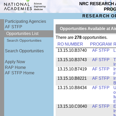
NRC RESEARCH 
PRO
RESEARCH O
Participating Agencies
AF STFP
Opportunities Available at 
Opportunities List
There are
278
opportunities.
Search Opportunities
RO NUMBER
PROGRAM
R
13.15.10.B3740
AF STFP
L
Search Opportunities
13.15.10.B3743
AF STFP
T
Apply Now
I
RAP Home
13.15.10.B7419
AF STFP
I
AF STFP Home
F
13.15.10.B8221
AF STFP
I
B
13.15.10.B8434
AF STFP
U
o
M
E
13.15.10.C0040
AF STFP
E
I
M