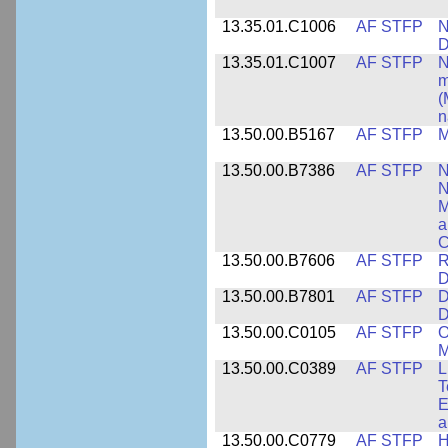
13.35.01.C1006
AF STFP
N
D
13.35.01.C1007
AF STFP
N
m
(
n
13.50.00.B5167
AF STFP
M
13.50.00.B7386
AF STFP
N
N
M
a
C
13.50.00.B7606
AF STFP
R
D
13.50.00.B7801
AF STFP
D
D
13.50.00.C0105
AF STFP
O
M
13.50.00.C0389
AF STFP
L
T
E
a
13.50.00.C0779
AF STFP
H