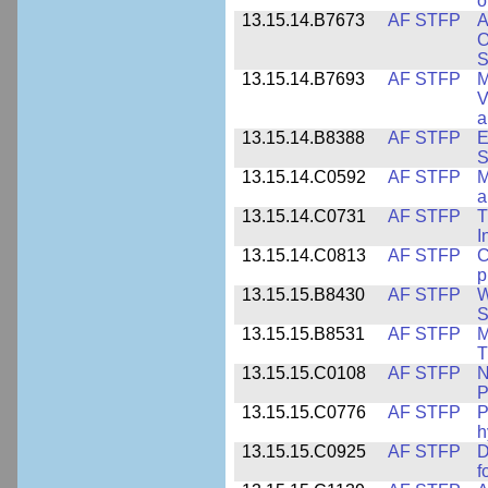
o
13.15.14.B7673
AF STFP
A
O
S
13.15.14.B7693
AF STFP
M
V
a
13.15.14.B8388
AF STFP
E
S
13.15.14.C0592
AF STFP
M
a
13.15.14.C0731
AF STFP
T
I
13.15.14.C0813
AF STFP
C
p
13.15.15.B8430
AF STFP
W
S
13.15.15.B8531
AF STFP
M
T
13.15.15.C0108
AF STFP
N
P
13.15.15.C0776
AF STFP
P
h
13.15.15.C0925
AF STFP
D
f