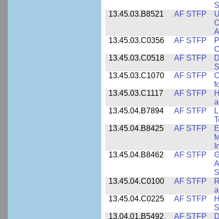
S
13.45.03.B8521
AF STFP
U
O
A
13.45.03.C0356
AF STFP
P
O
13.45.03.C0518
AF STFP
D
S
13.45.03.C1070
AF STFP
O
f
13.45.03.C1117
AF STFP
H
a
13.45.04.B7894
AF STFP
L
T
13.45.04.B8425
AF STFP
E
M
I
13.45.04.B8462
AF STFP
G
A
S
13.45.04.C0100
AF STFP
R
a
13.45.04.C0225
AF STFP
H
S
13.04.01.B5492
AF STFP
D