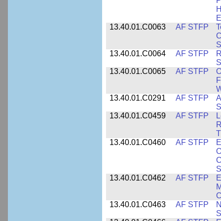
P
H
E
13.40.01.C0063
AF STFP
T
C
S
13.40.01.C0064
AF STFP
R
S
13.40.01.C0065
AF STFP
O
F
W
13.40.01.C0291
AF STFP
A
S
13.40.01.C0459
AF STFP
L
R
T
13.40.01.C0460
AF STFP
E
O
C
S
13.40.01.C0462
AF STFP
E
M
C
13.40.01.C0463
AF STFP
N
S