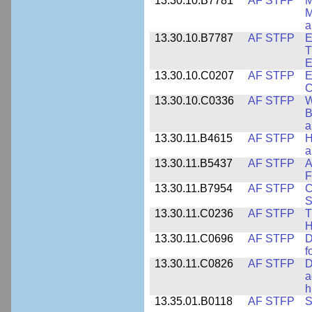
13.30.10.B7781
AF STFP
M
M
a
13.30.10.B7787
AF STFP
E
T
E
13.30.10.C0207
AF STFP
E
C
13.30.10.C0336
AF STFP
W
B
a
13.30.11.B4615
AF STFP
H
a
13.30.11.B5437
AF STFP
A
F
13.30.11.B7954
AF STFP
C
S
13.30.11.C0236
AF STFP
T
H
13.30.11.C0696
AF STFP
D
f
13.30.11.C0826
AF STFP
D
a
h
13.35.01.B0118
AF STFP
S